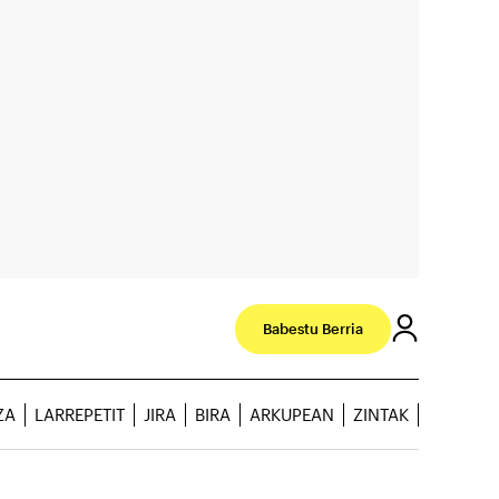
Babestu Berria
ZA
LARREPETIT
JIRA
BIRA
ARKUPEAN
ZINTAK