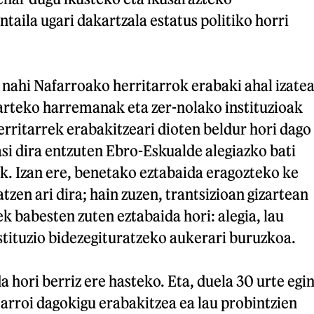
taila ugari dakartzala estatus politiko horri
 nahi Nafarroako herritarrok erabaki ahal izate
 arteko harremanak eta zer-nolako instituzioak
erritarrek erabakitzeari dioten beldur hori dago
si dira entzuten Ebro-Eskualde alegiazko bati
k. Izan ere, benetako eztabaida eragozteko ke
atzen ari dira; hain zuzen, trantsizioan gizartean
ek babesten zuten eztabaida hori: alegia, lau
stituzio bidezegituratzeko aukerari buruzkoa.
a hori berriz ere hasteko. Eta, duela 30 urte egi
tarroi dagokigu erabakitzea ea lau probintzien