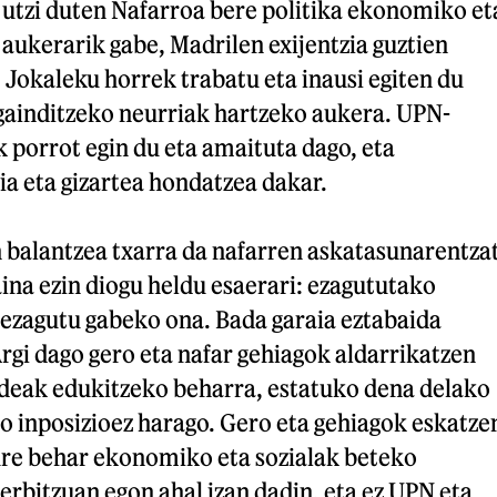
a utzi duten Nafarroa bere politika ekonomiko et
aukerarik gabe, Madrilen exijentzia guztien
 Jokaleku horrek trabatu eta inausi egiten du
gainditzeko neurriak hartzeko aukera. UPN-
 porrot egin du eta amaituta dago, eta
 eta gizartea hondatzea dakar.
 balantzea txarra da nafarren askatasunarentza
aina ezin diogu heldu esaerari: ezagututako
 ezagutu gabeko ona. Bada garaia eztabaida
rgi dago gero eta nafar gehiagok aldarrikatzen
ideak edukitzeko beharra, estatuko dena delako
o inposizioez harago. Gero eta gehiagok eskatze
ure behar ekonomiko eta sozialak beteko
erbitzuan egon ahal izan dadin, eta ez UPN eta