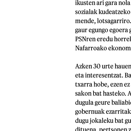
ikusten ari gara nol
sozialak kudeatzeko 
mende, lotsagarriro.
gaur egungo egoera 
PSNren eredu horrek
Nafarroako ekonomia
Azken 30 urte hauen
eta interesentzat. B
txarra hobe, ezen ez
sakon bat hasteko. A
dugula geure baliab
gobernuak ezarritak
dugu jokaleku bat g
dituena, pertsonen z