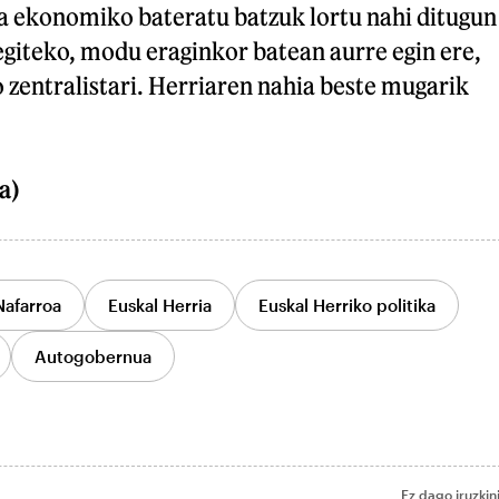
ta ekonomiko bateratu batzuk lortu nahi ditugun
egiteko, modu eraginkor batean aurre egin ere,
 zentralistari. Herriaren nahia beste mugarik
a)
Nafarroa
Euskal Herria
Euskal Herriko politika
Autogobernua
Ez dago iruzkin