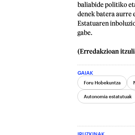
baliabide politiko e
denek batera aurre 
Estatuaren inboluzio
gabe.
(Erredakzioan itzuli
GAIAK
Foru Hobekuntza
Autonomia estatutuak
IRUZKINAK