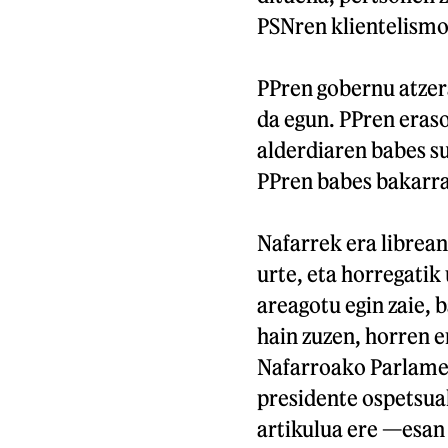
PSNren klientelismo
PPren gobernu atzera
da egun. PPren eraso
alderdiaren babes sut
PPren babes bakarra
Nafarrek era librean
urte, eta horregatik 
areagotu egin zaie, b
hain zuzen, horren 
Nafarroako Parlamen
presidente ospetsuak
artikulua ere —esan