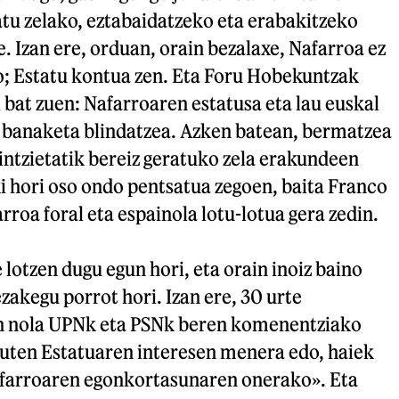
tu zelako, eztabaidatzeko eta erabakitzeko
 Izan ere, orduan, orain bezalaxe, Nafarroa ez
o; Estatu kontua zen. Eta Foru Hobekuntzak
i bat zuen: Nafarroaren estatusa eta lau euskal
e banaketa blindatzea. Azken batean, bermatzea
intzietatik bereiz geratuko zela erakundeen
i hori oso ondo pentsatua zegoen, baita Franco
arroa foral eta espainola lotu-lotua gera zedin.
 lotzen dugu egun hori, eta orain inoiz baino
akegu porrot hori. Izan ere, 30 urte
n nola UPNk eta PSNk beren komenentziako
duten Estatuaren interesen menera edo, haiek
farroaren egonkortasunaren onerako». Eta