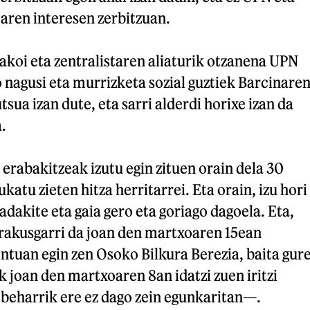
aren interesen zerbitzuan.
koi eta zentralistaren aliaturik otzanena UPN
 nagusi eta murrizketa sozial guztiek Barcinare
sua izan dute, eta sarri alderdi horixe izan da
.
 erabakitzeak izutu egin zituen orain dela 30
ukatu zieten hitza herritarrei. Eta orain, izu hori
adakite eta gaia gero eta goriago dagoela. Eta,
erakusgarri da joan den martxoaren 15ean
tuan egin zen Osoko Bilkura Berezia, baita gur
 joan den martxoaren 8an idatzi zuen iritzi
 beharrik ere ez dago zein egunkaritan—.