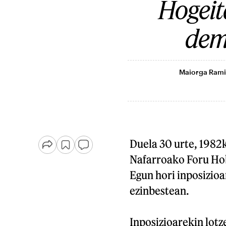
Hogeit
dem
Maiorga Ramir
Duela 30 urte, 1982
Nafarroako Foru Hob
Egun hori inposizioa
ezinbestean.
Inposizioarekin lotz