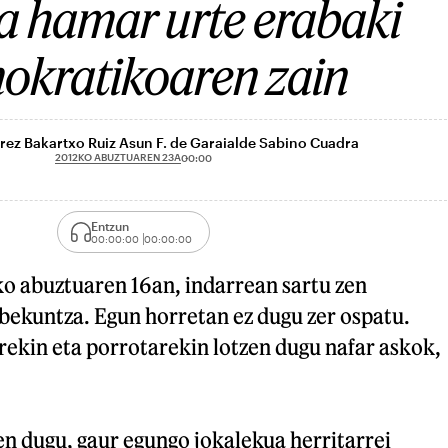
a hamar urte erabaki
okratikoaren zain
ez Bakartxo Ruiz Asun F. de Garaialde Sabino Cuadra
2012KO ABUZTUAREN 23A
00:00
Entzun
00:00:00
00:00:00
ko abuztuaren 16an, indarrean sartu zen
ekuntza. Egun horretan ez dugu zer ospatu.
rekin eta porrotarekin lotzen dugu nafar askok,
en dugu, gaur egungo jokalekua herritarrei