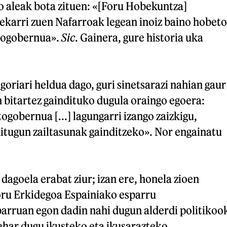
o aleak bota zituen: «[Foru Hobekuntza]
ekarri zuen Nafarroak legean inoiz baino hobeto
utogobernua».
Sic
. Gainera, gure historia uka
goriari heldua dago, guri sinetsarazi nahian gaur
 bitartez gaindituko dugula oraingo egoera:
gobernua [...] lagungarri izango zaizkigu,
ditugun zailtasunak gainditzeko». Nor engainatu
 dagoela erabat ziur; izan ere, honela zioen
oru Erkidegoa Espainiako esparru
barruan egon dadin nahi dugun alderdi politikoo
 behar dugu ikusteko eta ikusarazteko