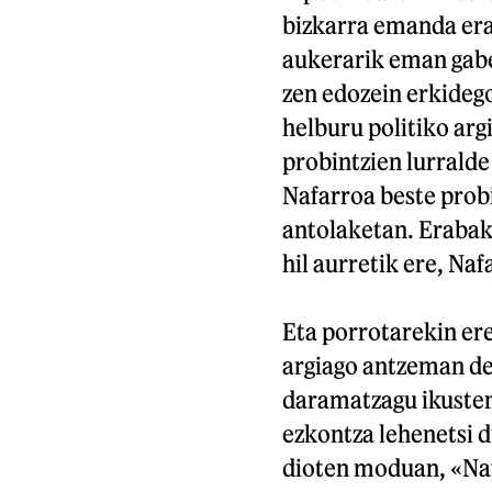
bizkarra emanda era
aukerarik eman gabe.
zen edozein erkideg
helburu politiko arg
probintzien lurrald
Nafarroa beste prob
antolaketan. Erabak
hil aurretik ere, Naf
Eta porrotarekin ere
argiago antzeman dez
daramatzagu ikuste
ezkontza lehenetsi 
dioten moduan, «Na