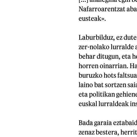
Nafarroarentzat aban
eusteak».
Laburbilduz, ez dute
zer-nolako lurralde
behar ditugun, eta h
horren oinarrian. Ha
buruzko hots faltsua
laino bat sortzen sai
eta politikan gehien
euskal lurraldeak in
Bada garaia eztabaid
zenaz bestera, herri