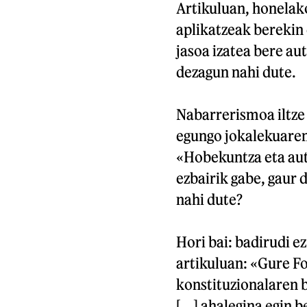
Artikuluan, honelak
aplikatzeak berekin 
jasoa izatea bere a
dezagun nahi dute.
Nabarrerismoa iltze 
egungo jokalekuaren
«Hobekuntza eta auto
ezbairik gabe, gaur 
nahi dute?
Hori bai: badirudi ez
artikuluan: «Gure F
konstituzionalaren 
[...] ahalegina egin