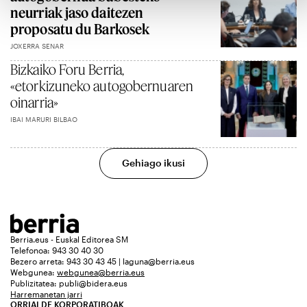
neurriak jaso daitezen
proposatu du Barkosek
JOXERRA SENAR
Bizkaiko Foru Berria,
«etorkizuneko autogobernuaren
oinarria»
IBAI MARURI BILBAO
Gehiago ikusi
Berria.eus - Euskal Editorea SM
Telefonoa: 943 30 40 30
Bezero arreta: 943 30 43 45 | laguna@berria.eus
Webgunea:
webgunea@berria.eus
Publizitatea:
publi@bidera.eus
Harremanetan jarri
ORRIALDE KORPORATIBOAK