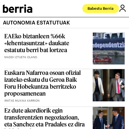
Babestu Berria
AUTONOMIA ESTATUTUAK
EAEko biztanleen %66k
«lehentasuntzat» daukate
estatutu berri bat lortzea
MADDI IZTUETA OLANO
Euskara Nafarroa osoan ofizial
izateko eskatu du Geroa Baik
Foru Hobekuntza berritzeko
proposamenean
IRATXE MUXIKA KARRION
Ez dute akordiorik egin
transferentzien negoziazioan,
eta Sanchez eta Pradales ez dira