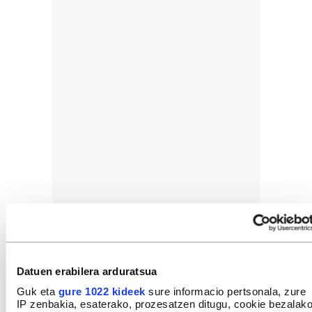
Datuen erabilera arduratsua
Guk eta
gure 1022 kideek
sure informacio pertsonala, zure
IP zenbakia, esaterako, prozesatzen ditugu, cookie bezalak