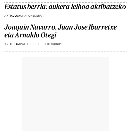
Estatus berria: aukera leihoa aktibatzeko
ARTIKULUA
UNAI OÑEDERRA
Joaquin Navarro, Juan Jose Ibarretxe
eta Arnaldo Otegi
ARTIKULUA
PAKO SUDUPE , PAKO SUDUPE