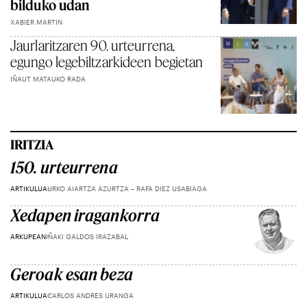
bilduko udan
XABIER MARTIN
Jaurlaritzaren 90. urteurrena,
egungo legebiltzarkideen begietan
IÑAUT MATAUKO RADA
IRITZIA
150. urteurrena
ARTIKULUA
URKO AIARTZA AZURTZA – RAFA DIEZ USABIAGA
Xedapen iragankorra
ARKUPEAN
IÑAKI GALDOS IRAZABAL
Geroak esan beza
ARTIKULUA
CARLOS ANDRES URANGA