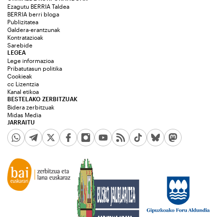
Ezagutu BERRIA Taldea
BERRIA berri bloga
Publizitatea
Galdera-erantzunak
Kontratazioak
Sarebide
LEGEA
Lege informazioa
Pribatutasun politika
Cookieak
cc Lizentzia
Kanal etikoa
BESTELAKO ZERBITZUAK
Bidera zerbitzuak
Midas Media
JARRAITU