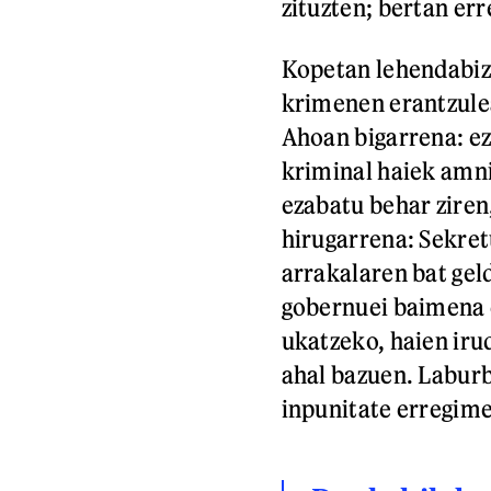
zituzten; bertan err
Kopetan lehendabiz
krimenen erantzulea
Ahoan bigarrena: ez
kriminal haiek amnis
ezabatu behar ziren,
hirugarrena: Sekret
arrakalaren bat gel
gobernuei baimena 
ukatzeko, haien iru
ahal bazuen. Laburb
inpunitate erregime