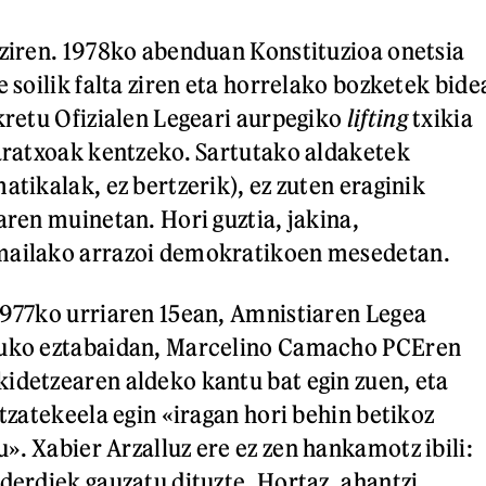
 ziren. 1978ko abenduan Konstituzioa onetsia
e soilik falta ziren eta horrelako bozketek bide
ekretu Ofizialen Legeari aurpegiko
lifting
txikia
garatxoak kentzeko. Sartutako aldaketek
atikalak, ez bertzerik), ez zuten eraginik
aren muinetan. Hori guztia, jakina,
mailako arrazoi demokratikoen mesedetan.
1977ko urriaren 15ean, Amnistiaren Legea
suko eztabaidan, Marcelino Camacho PCEren
idetzearen aldeko kantu bat egin zuen, eta
itzatekeela egin «iragan hori behin betikoz
». Xabier Arzalluz ere ez zen hankamotz ibili:
lderdiek gauzatu dituzte. Hortaz, ahantzi