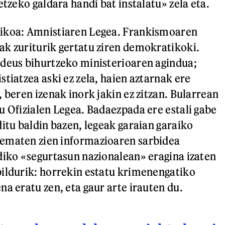
etzeko galdara handi bat instalatu» zela eta.
ikoa: Amnistiaren Legea. Frankismoaren
k zuriturik gertatu ziren demokratikoki.
deus bihurtzeko ministerioaren agindua;
tiatzea aski ez zela, haien aztarnak ere
 beren izenak inork jakin ez zitzan. Bularrean
u Ofizialen Legea. Badaezpada ere estali gabe
ditu baldin bazen, legeak garaian garaiko
ematen zien informazioaren sarbidea
diko «segurtasun nazionalean» eragina izaten
ildurik: horrekin estatu krimenengatiko
na eratu zen, eta gaur arte irauten du.