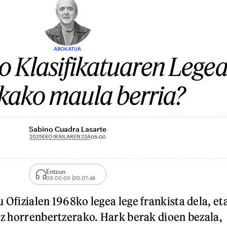
ABOKATUA
o Klasifikatuaren Legea
ikako maula berria?
Sabino Cuadra Lasarte
2025EKO IRAILAREN 23A
05:00
Entzun
00:00:00
00:07:48
 Ofizialen 1968ko legea lege frankista dela, et
 ez horrenbertzerako. Hark berak dioen bezala,