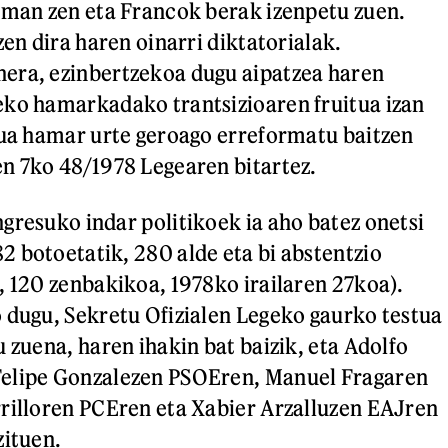
eman zen eta Francok berak izenpetu zuen.
zen dira haren oinarri diktatorialak.
era, ezinbertzekoa dugu aipatzea haren
eko hamarkadako trantsizioaren fruitua izan
tua hamar urte geroago erreformatu baitzen
n 7ko 48/1978 Legearen bitartez.
gresuko indar politikoek ia aho batez onetsi
 botoetatik, 280 alde eta bi abstentzio
, 120 zenbakikoa, 1978ko irailaren 27koa).
 dugu, Sekretu Ofizialen Legeko gaurko testua
 zuena, haren ihakin bat baizik, eta Adolfo
elipe Gonzalezen PSOEren, Manuel Fragaren
rilloren PCEren eta Xabier Arzalluzen EAJren
zituen.