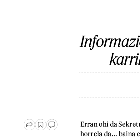
Informazi
karr
Erran ohi da Sekretu
horrela da... baina