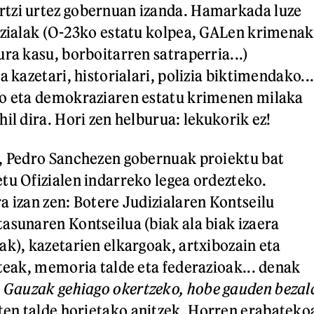
tzi urtez gobernuan izanda. Hamarkada luze
izialak (O-23ko estatu kolpea, GALen krimenak
ra kasu, borboitarren satraperria...)
a kazetari, historialari, polizia biktimendako..
mo eta demokraziaren estatu krimenen milaka
il dira. Hori zen helburua: lekukorik ez!
n, Pedro Sanchezen gobernuak proiektu bat
tu Ofizialen indarreko legea ordezteko.
a izan zen: Botere Judizialaren Kontseilu
asunaren Kontseilua (biak ala biak izaera
ak), kazetarien elkargoak, artxibozain eta
rteak, memoria talde eta federazioak... denak
.
Gauzak gehiago okertzeko, hobe gauden bezal
uten talde horietako anitzek. Horren erabateko