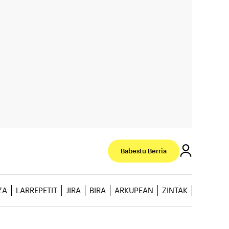
Babestu Berria
ZA
LARREPETIT
JIRA
BIRA
ARKUPEAN
ZINTAK