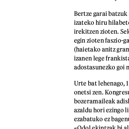
Bertze garai batzuk
izateko hiru hilabet
irekitzen zioten. S
egin zioten faszio-
(haietako anitz gram
izanen lege frankist
adostasunezko goi 
Urte bat lehenago, 
onetsi zen. Kongre
bozeramaileak adisk
azaldu hori ezingo l
ezabatuko ez bagenu
«Odol ekintzak bi a