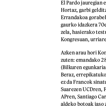
El Pardo jauregian 
Hortaz, garbi geldit
Errandakoa gorabeh
gaurko idazkera 70
zela, hasierako tes
Kongresuan, urriare
Azken arau hori Kon
zuten: emandako 282
(Bilkuren egunkaria
Beraz, errepikatuko
ez da Francok sinatu
Suarezen UCDren, F
APren, Santiago Car
aldeko botoak jaso 