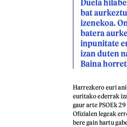
Duela hilabe
bat aurkeztu
izenekoa. On
batera aurke
inpunitate 
izan duten n
Baina horret
Harrezkero euri ani
euritako ederrak iza
gaur arte PSOEk 29
Ofizialen legeak er
bere gain hartu gab