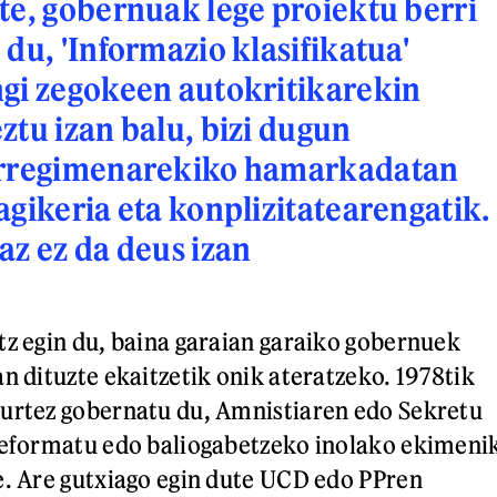
te, gobernuak lege proiektu berri
 du, 'Informazio klasifikatua'
gi zegokeen autokritikarekin
ztu izan balu, bizi dugun
erregimenarekiko hamarkadatan
agikeria eta konplizitatearengatik.
az ez da deus izan
tz egin du, baina garaian garaiko gobernuek
n dituzte ekaitzetik onik ateratzeko. 1978tik
 urtez gobernatu du, Amnistiaren edo Sekretu
reformatu edo baliogabetzeko inolako ekimeni
e. Are gutxiago egin dute UCD edo PPren