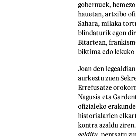
gobernuek, hemezor
hauetan, artxibo of
Sahara, milaka tortu
blindaturik egon dir
Bitartean, frankis
biktima edo lekuko h
Joan den legealdia
aurkeztu zuen Sekre
Errefusatze orokorr
Nagusia eta Gardent
ofizialeko erakunde
historialarien elka
kontra azaldu ziren
gelditu
, pentsatu z