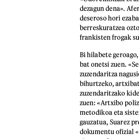
dezagun dena». Afer
deseroso hori ezab
berreskuratzea ozt
frankisten frogak su
Bi hilabete geroago
bat onetsi zuen. «S
zuzendaritza nagusi
bihurtzeko, artxib
zuzendaritzako kide
zuen: «Artxibo poliz
metodikoa eta siste
gauzatua, Suarez pr
dokumentu ofizial «