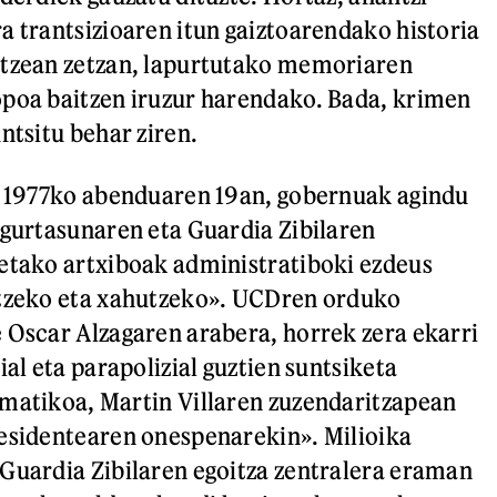
a trantsizioaren itun gaiztoarendako historia
atzean zetzan, lapurtutako memoriaren
opoa baitzen iruzur harendako. Bada, krimen
ntsitu behar ziren.
, 1977ko abenduaren 19an, gobernuak agindu
egurtasunaren eta Guardia Zibilaren
etako artxiboak administratiboki ezdeus
atzeko eta xahutzeko». UCDren orduko
 Oscar Alzagaren arabera, horrek zera ekarri
ial eta parapolizial guztien suntsiketa
matikoa, Martin Villaren zuzendaritzapean
esidentearen onespenarekin». Milioika
Guardia Zibilaren egoitza zentralera eraman