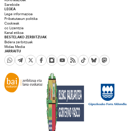
Sarebide
LEGEA
Lege informazioa
Pribatutasun politika
Cookieak
cc Lizentzia
Kanal etikoa
BESTELAKO ZERBITZUAK
Bidera zerbitzuak
Midas Media
JARRAITU