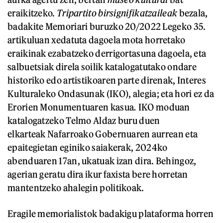
eraikitzeko.
Tripartito birsignifikatzaileak
bezala,
badakite Memoriari buruzko 20/2022 Legeko 35.
artikuluan xedatuta dagoela mota horretako
eraikinak ezabatzeko derrigortasuna dagoela, eta
salbuetsiak direla soilik katalogatutako ondare
historiko edo artistikoaren parte direnak, Interes
Kulturaleko Ondasunak (IKO), alegia; eta hori ez da
Erorien Monumentuaren
kasua
.
IKO moduan
katalogatzeko Telmo Aldaz buru duen
elkarteak Nafarroako Gobernuaren aurrean eta
epaitegietan eginiko saiakerak, 2024ko
abenduaren 17an, ukatuak izan dira. Behingoz,
agerian geratu dira ikur faxista bere horretan
mantentzeko ahalegin politikoak.
Eragile memorialistok badakigu plataforma horren