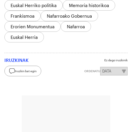
Euskal Herriko politika
Memoria historikoa
Frankismoa
Nafarroako Gobernua
Erorien Monumentua
Nafarroa
Euskal Herria
IRUZKINAK
Ez dago iruzkinik
Iruzkin bat egin
ORDENATU