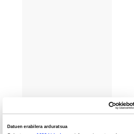
Batzordeak aurkeztutako txostena
tripartito
birsignifikatzailearen
akordiora milimetrikoki
Datuen erabilera arduratsua
egokitzen da, beraz, txostenak
tripartitoaren
ildo