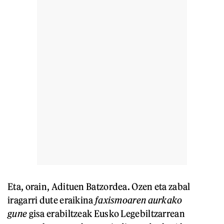
Eta, orain, Adituen Batzordea
.
Ozen eta zabal
iragarri dute eraikina
faxismoaren aurkako
gune
gisa erabiltzeak Eusko Legebiltzarrean