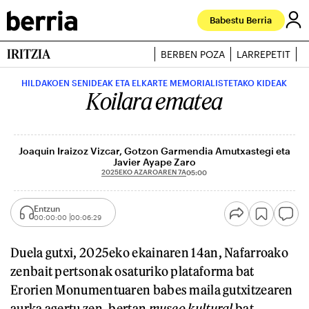
Babestu Berria
IRITZIA
BERBEN POZA
LARREPETIT
J
HILDAKOEN SENIDEAK ETA ELKARTE MEMORIALISTETAKO KIDEAK
Koilara ematea
Joaquin Iraizoz Vizcar, Gotzon Garmendia Amutxastegi eta
Javier Ayape Zaro
2025EKO AZAROAREN 7A
05:00
Entzun
00:00:00
00:06:29
Duela gutxi, 2025eko ekainaren 14an, Nafarroako
zenbait pertsonak osaturiko plataforma
bat
Erorien Monumentuaren babes maila gutxitzearen
aurka agertu zen, bertan
museo kultural
bat