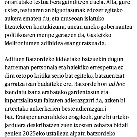
onartutako testua bera gainditzen duela. Alta, gure
ustez, testuaren anbiguotasunak edozer egiteko
aukera ematen du, eta museoan islatuko
litzatekeen kontakizuna, unean uneko gobernantza
politikoaren menpe geratzen da, Gasteizko
Melitoniumen adibidea esanguratsua da.
Adituen Batzordeko
kideetako batzuekin dugun
harreman pertsonala eta haiekiko errespetua ez
dira oztopo kritika serio bat egiteko, batzuentzat
garratza izan badaiteke ere. Batzorde hori
ad hoc
izendatu izana erabateko gardentasun eta
inpartzialtasun faltaren adierazgarri da, azken bi
urteetako ankerkerien beste adierazgarri
bat. Eraispenaren aldeko eragileok, gure bi urteko
jarduera deskribatzen zuen txosten zehatza bidali
genien 2025eko uztailean aipatu batzordeko