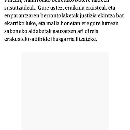
sustatzaileak. Gure ustez, eraikina eraisteak eta
enparantzaren berrantolaketak justizia ekintza bat
ekarriko luke, eta maila honetan ere gure lurrean
sakoneko aldaketak gauzatzen ari direla
erakusteko adibide ikusgarria litzateke.