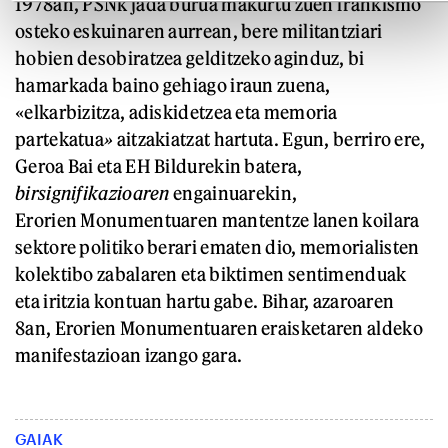
1978an, PSNk jada burua makurtu zuen frankismo
osteko eskuinaren aurrean, bere militantziari
hobien desobiratzea gelditzeko aginduz, bi
hamarkada baino gehiago iraun zuena,
«elkarbizitza, adiskidetzea eta memoria
partekatua
»
aitzakiatzat hartuta. Egun, berriro ere,
Geroa Bai eta EH Bildurekin batera,
birsignifikazioaren
engainuarekin,
Erorien Monumentuaren mantentze lanen koilara
sektore politiko berari ematen dio, memorialisten
kolektibo zabalaren eta biktimen sentimenduak
eta iritzia kontuan hartu gabe. Bihar, azaroaren
8an, Erorien Monumentuaren
eraisketaren aldeko
manifestazioan izango gara.
GAIAK