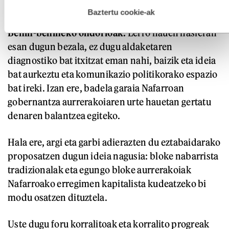
hau onartuz gero, teknologia hori erabiltzeko baimen
militarizazio korronteak baizik.
esplizitua ematen diguzu.
Gehiago irakurri
Baztertu cookie-ak
Behin-behineko ondorioak.
Lerro hauen hasieran
esan dugun bezala, ez dugu aldaketaren
diagnostiko bat itxitzat eman nahi, baizik eta ideia
bat aurkeztu eta komunikazio politikorako espazio
bat ireki. Izan ere, badela garaia Nafarroan
gobernantza aurrerakoiaren urte hauetan gertatu
denaren balantzea egiteko.
Hala ere, argi eta garbi adierazten du eztabaidarako
proposatzen dugun ideia nagusia: bloke nabarrista
tradizionalak eta egungo bloke aurrerakoiak
Nafarroako erregimen kapitalista kudeatzeko bi
modu osatzen dituztela.
Uste dugu foru korralitoak eta korralito progreak