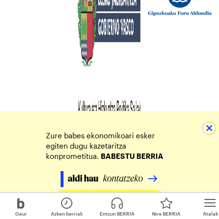
Zure babes ekonomikoari esker
egiten dugu kazetaritza
konprometitua.
BABESTU BERRIA
Egin zure ekarpena
Gaur
Azken berriak
Entzun BERRIA
Nire BERRIA
Atalak