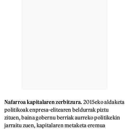
Nafarroa kapitalaren zerbitzura.
2015eko aldaketa
politikoak enpresa-elitearen beldurrak piztu
zituen, baina gobernu berriak aurreko politikekin
jarraitu zuen, kapitalaren metaketa eremua