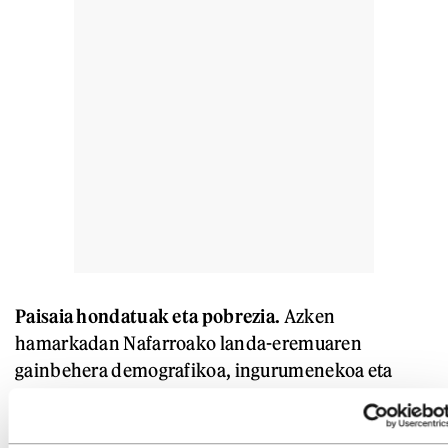
Paisaia hondatuak eta pobrezia.
Azken
hamarkadan Nafarroako landa-eremuaren
gainbehera demografikoa, ingurumenekoa eta
soziala azkartu da: despopulazioa, herrien
desagerpena eta biodibertsitate-galerak agerian