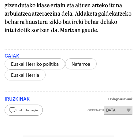
gizendutako klase ertain eta altuen arteko ituna
arbuiatzea atzeraezina dela. Aldaketa galdekatzeko
beharra haustura-ziklo bat ireki behar delako
intuiziotik sortzen da. Martxan gaude.
GAIAK
Euskal Herriko politika
Nafarroa
Euskal Herria
IRUZKINAK
Ez dago iruzkinik
Iruzkin bat egin
ORDENATU