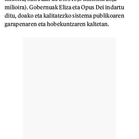
milioira). Gobernuak Eliza eta Opus Dei indartu
ditu, doako eta kalitatezko sistema publikoaren
garapenaren eta hobekuntzaren kaltetan.