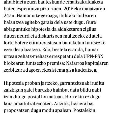
ahalbidetu zuen hauteskunde emaitzak aldaketa
baten esperantza piztu zuen, 2015eko maiatzaren
24an. Hamar urte geroago, ibilitako bidearen
balantzea egiteko garaia dela uste dugu. Gure
abiapuntuko hipotesia da aldaketaren zigilua
duten neurri eta diskurtsoen multzoek ez dutela
lortu botere eta aberastasun banaketan funtsezko
ezer desplazatzea. Edo, bestela esanda, hamar
urtean zehatz-mehatz errespetatu dela UPN-PSN
blokearen funtsezko premisa: Nafarroa kapitalaren
zerbitzura dagoen ekosistema gisa kudeatzea.
Hipotesia proban jartzeko, garrantzitsuak iruditu
zaizkigun gaiei buruzko hainbat datu bildu nahi
izan ditugu postal formatuan. Horrekin ez dugu
lana amaitutzat ematen. Aitzitik, hasiera bat
proposatzen dugu modu apalean. Postalekin