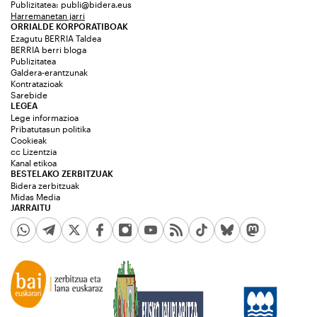
Publizitatea:
publi@bidera.eus
Harremanetan jarri
ORRIALDE KORPORATIBOAK
Ezagutu BERRIA Taldea
BERRIA berri bloga
Publizitatea
Galdera-erantzunak
Kontratazioak
Sarebide
LEGEA
Lege informazioa
Pribatutasun politika
Cookieak
cc Lizentzia
Kanal etikoa
BESTELAKO ZERBITZUAK
Bidera zerbitzuak
Midas Media
JARRAITU