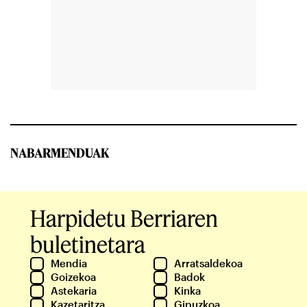
NABARMENDUAK
Harpidetu Berriaren
buletinetara
Mendia
Arratsaldekoa
Goizekoa
Badok
Astekaria
Kinka
Kazetaritza
Gipuzkoa