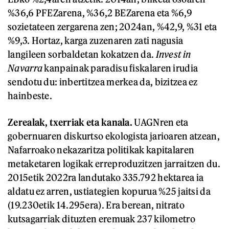
%36,6 PFEZarena, %36,2 BEZarena eta %6,9
sozietateen zergarena zen; 2024an, %42,9, %31 eta
%9,3. Hortaz, karga zuzenaren zati nagusia
langileen sorbaldetan kokatzen da.
Invest in
Navarra
kanpainak paradisu fiskalaren irudia
sendotu du: inbertitzea merkea da, bizitzea ez
hainbeste.
Zerealak, txerriak eta kanala.
UAGNren eta
gobernuaren diskurtso ekologista jarioaren atzean,
Nafarroako nekazaritza politikak kapitalaren
metaketaren logikak erreproduzitzen jarraitzen du.
2015etik 2022ra landutako 335.792 hektarea ia
aldatu ez arren, ustiategien kopurua %25 jaitsi da
(19.230etik 14.295era). Era berean, nitrato
kutsagarriak dituzten eremuak 237 kilometro