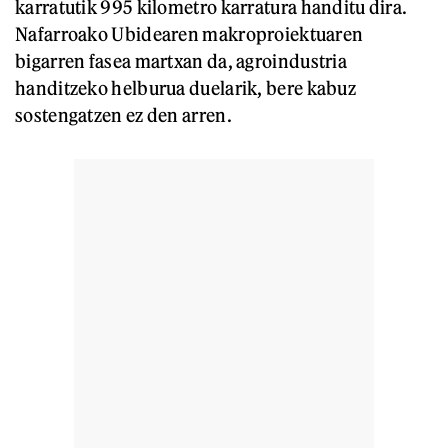
karratutik 995 kilometro karratura handitu dira.
Nafarroako Ubidearen makroproiektuaren
bigarren fasea martxan da, agroindustria
handitzeko helburua duelarik, bere kabuz
sostengatzen ez den arren.