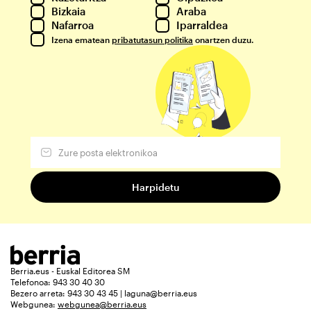
Bizkaia
Araba
Nafarroa
Iparraldea
Izena ematean
pribatutasun politika
onartzen duzu.
Berria.eus - Euskal Editorea SM
Telefonoa: 943 30 40 30
Bezero arreta: 943 30 43 45 | laguna@berria.eus
Webgunea:
webgunea@berria.eus