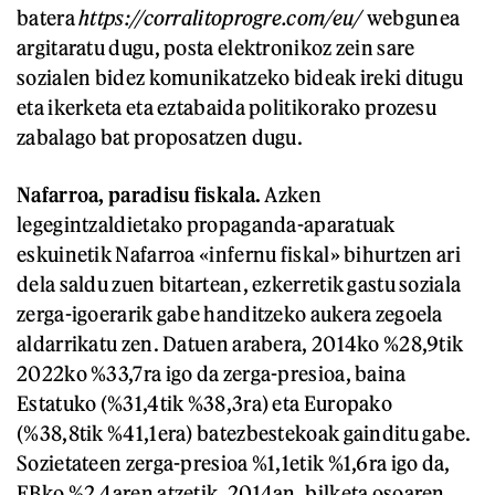
batera
https://corralitoprogre.com/eu/
webgunea
argitaratu dugu, posta elektronikoz zein sare
sozialen bidez komunikatzeko bideak ireki ditugu
eta ikerketa eta eztabaida politikorako prozesu
zabalago bat proposatzen dugu.
Nafarroa, paradisu fiskala.
Azken
legegintzaldietako propaganda-aparatuak
eskuinetik Nafarroa «infernu fiskal» bihurtzen ari
dela saldu zuen bitartean, ezkerretik gastu soziala
zerga-igoerarik gabe handitzeko aukera zegoela
aldarrikatu zen. Datuen arabera, 2014ko %28,9tik
2022ko %33,7ra igo da zerga-presioa, baina
Estatuko (%31,4tik %38,3ra) eta Europako
(%38,8tik %41,1era) batezbestekoak gainditu gabe.
Sozietateen zerga-presioa %1,1etik %1,6ra igo da,
EBko %2,4aren atzetik. 2014an, bilketa osoaren