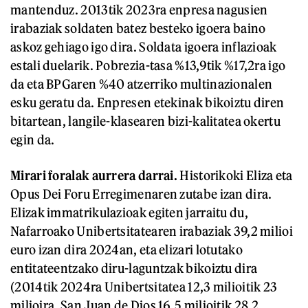
mantenduz. 2013tik 2023ra enpresa nagusien
irabaziak soldaten batez besteko igoera baino
askoz gehiago igo dira. Soldata igoera inflazioak
estali duelarik. Pobrezia-tasa %13,9tik %17,2ra igo
da eta BPGaren %40 atzerriko multinazionalen
esku geratu da. Enpresen etekinak bikoiztu diren
bitartean, langile-klasearen bizi-kalitatea okertu
egin da.
Mirari foralak aurrera darrai.
Historikoki Eliza eta
Opus Dei Foru Erregimenaren zutabe izan dira.
Elizak immatrikulazioak egiten jarraitu du,
Nafarroako Unibertsitatearen irabaziak 39,2 milioi
euro izan dira 2024an, eta elizari lotutako
entitateentzako diru-laguntzak bikoiztu dira
(2014tik 2024ra Unibertsitatea 12,3 milioitik 23
milioira, San Juan de Dios 16,5 milioitik 28,2