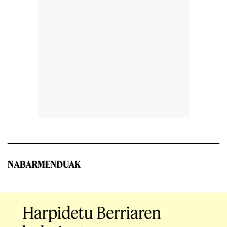
NABARMENDUAK
Harpidetu Berriaren