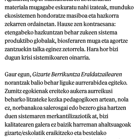
materiala mugagabe eskuratu nahi izateak, munduko
ekosistemen hondoratze masiboa eta hazkorra
zekarren ordainetan. Hauxe zen kontraesana:
etengabeko hazkuntzan behar zukeen sistema
produktibo globalak, biosferaren muga eta agortze
zantzuekin talka eginez zetorrela. Hara hor bizi
dugun krisi sistemikoaren oinarria.
Gaur egun,
Gizarte Berrikuntza Eraldatzailearen
norantzak balio behar liguke aurrerabidea egiteko.
Zumitz egokienak ereiteko aukera aurreikusi
beharko litzateke kezka pedagogikoen artean, nola
ez, norbanakoa salerosgai edo bezero gisa hartzen
duen sistemaren merkantilizaziotik at, bizi
kalitatearen galera ez baizik harreman ahaltsuagoak
gizarte/eskolatik eraikitzeko eta bestelako