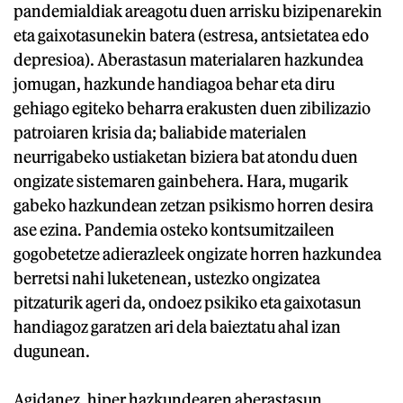
pandemialdiak areagotu duen arrisku bizipenarekin
eta gaixotasunekin batera (estresa, antsietatea edo
depresioa). Aberastasun materialaren hazkundea
jomugan, hazkunde handiagoa behar eta diru
gehiago egiteko beharra erakusten duen zibilizazio
patroiaren krisia da; baliabide materialen
neurrigabeko ustiaketan biziera bat atondu duen
ongizate sistemaren gainbehera. Hara, mugarik
gabeko hazkundean zetzan psikismo horren desira
ase ezina. Pandemia osteko kontsumitzaileen
gogobetetze adierazleek ongizate horren hazkundea
berretsi nahi luketenean, ustezko ongizatea
pitzaturik ageri da, ondoez psikiko eta gaixotasun
handiagoz garatzen ari dela baieztatu ahal izan
dugunean.
Agidanez, hiper hazkundearen aberastasun