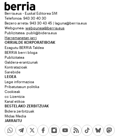
Berria.eus - Euskal Editorea SM
Telefonoa: 943 30 40 30
Bezero arreta: 943 30 43 45 | laguna@berria.eus
Webgunea:
webgunea@berria.eus
Publizitatea:
publi@bidera.eus
Harremanetan jarri
ORRIALDE KORPORATIBOAK
Ezagutu BERRIA Taldea
BERRIA berri bloga
Publizitatea
Galdera-erantzunak
Kontratazioak
Sarebide
LEGEA
Lege informazioa
Pribatutasun politika
Cookieak
cc Lizentzia
Kanal etikoa
BESTELAKO ZERBITZUAK
Bidera zerbitzuak
Midas Media
JARRAITU