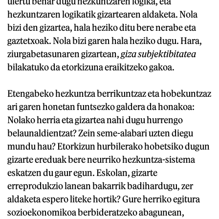
ulertu behar dugu hezkuntzaren logika, eta
hezkuntzaren logikatik gizartearen aldaketa. Nola
bizi den gizartea, hala heziko ditu bere nerabe eta
gaztetxoak. Nola bizi garen hala heziko dugu. Hara,
ziurgabetasunaren gizartean,
giza subjektibitatea
bilakatuko da etorkizuna eraikitzeko gakoa.
Etengabeko hezkuntza berrikuntzaz eta hobekuntzaz
ari garen honetan funtsezko galdera da honakoa:
Nolako herria eta gizartea nahi dugu hurrengo
belaunaldientzat? Zein seme-alabari uzten diegu
mundu hau? Etorkizun hurbilerako hobetsiko dugun
gizarte ereduak bere neurriko hezkuntza-sistema
eskatzen du gaur egun. Eskolan, gizarte
erreprodukzio lanean bakarrik badihardugu, zer
aldaketa espero liteke hortik? Gure herriko egitura
sozioekonomikoa berbideratzeko abagunean,