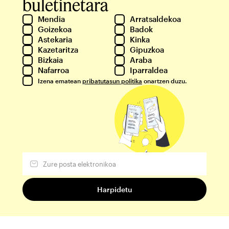
buletinetara
Mendia
Arratsaldekoa
Goizekoa
Badok
Astekaria
Kinka
Kazetaritza
Gipuzkoa
Bizkaia
Araba
Nafarroa
Iparraldea
Izena ematean
pribatutasun politika
onartzen duzu.