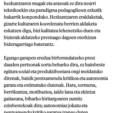
hezkuntzaren mugak eta arazoak ez dira neurri
teknikoekin eta paradigma pedagogikoen eskutik
bakarrik konponduko. Hezkuntzaren eraldaketak,
gizarte kulturaren koordenatu berrien aldaketa
eskatzen digu, bizi kalitatea lehenetsiko duen eta
bizierak aldatzeko prestuago dagoen etorkizun
bideragarriago baterantz.
Egungo garapen eredua birformulatzeko prest
dauden pertsonak sortu beharko dira, ez hainbeste
egitura sozial eta produktiboetara ongi moldatuko
direnak, baizik pentsamendu kritikoa eta autonomia
garatu eta estimatuko dutenak. Hara, sormena,
berrikuntza, motibazioa, talde lana eta ekintza
gaitasuna, biharko hiritargoaren zumitz
ezinbestekoak dira; autonomiaz jokatu eta
pentsamendu kritiko garatua izango duten