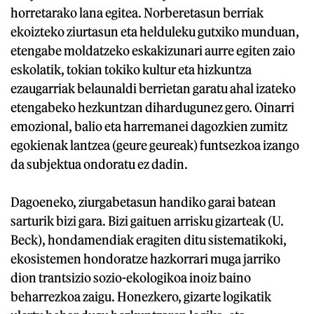
horretarako lana egitea. Norberetasun berriak
ekoizteko ziurtasun eta helduleku gutxiko munduan,
etengabe moldatzeko eskakizunari aurre egiten zaio
eskolatik, tokian tokiko kultur eta hizkuntza
ezaugarriak belaunaldi berrietan garatu ahal izateko
etengabeko hezkuntzan dihardugunez gero. Oinarri
emozional, balio eta harremanei dagozkien zumitz
egokienak lantzea (geure geureak) funtsezkoa izango
da subjektua ondoratu ez dadin.
Dagoeneko, ziurgabetasun handiko garai batean
sarturik bizi gara. Bizi gaituen arrisku gizarteak (U.
Beck), hondamendiak eragiten ditu sistematikoki,
ekosistemen hondoratze hazkorrari muga jarriko
dion trantsizio sozio-ekologikoa inoiz baino
beharrezkoa zaigu. Honezkero, gizarte logikatik