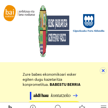
Zure babes ekonomikoari esker
egiten dugu kazetaritza
konprometitua.
BABESTU BERRIA
Egin zure ekarpena