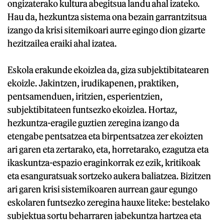
ongizaterako kultura abegitsua landu ahal izateko.
Hau da, hezkuntza sistema ona bezain garrantzitsua
izango da krisi sitemikoari aurre egingo dion gizarte
hezitzailea eraiki ahal izatea.
Eskola erakunde ekoizlea da, giza subjektibitatearen
ekoizle. Jakintzen, irudikapenen, praktiken,
pentsamenduen, iritzien, esperientzien,
subjektibitateen funtsezko ekoizlea. Hortaz,
hezkuntza-eragile guztien zeregina izango da
etengabe pentsatzea eta birpentsatzea zer ekoizten
ari garen eta zertarako, eta, horretarako, ezagutza eta
ikaskuntza-espazio eraginkorrak ez ezik, kritikoak
eta esanguratsuak sortzeko aukera baliatzea. Bizitzen
ari garen krisi sistemikoaren aurrean gaur egungo
eskolaren funtsezko zeregina hauxe liteke: bestelako
subjektua sortu beharraren jabekuntza hartzea eta