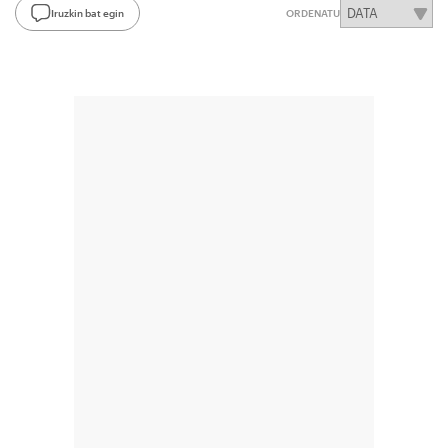
Iruzkin bat egin
ORDENATU