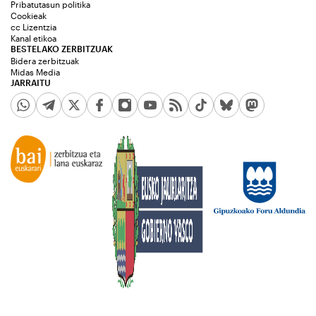
Pribatutasun politika
Cookieak
cc Lizentzia
Kanal etikoa
BESTELAKO ZERBITZUAK
Bidera zerbitzuak
Midas Media
JARRAITU