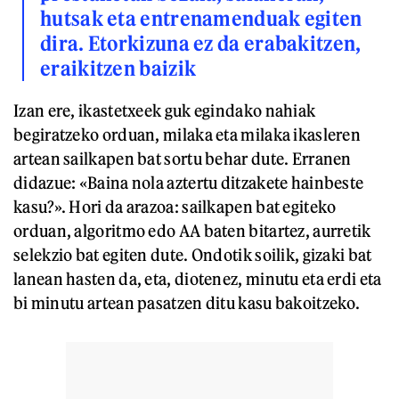
hutsak eta entrenamenduak egiten
dira. Etorkizuna ez da erabakitzen,
eraikitzen baizik
Izan ere, ikastetxeek guk egindako nahiak
begiratzeko orduan, milaka eta milaka ikasleren
artean sailkapen bat sortu behar dute. Erranen
didazue: «Baina nola aztertu ditzakete hainbeste
kasu?». Hori da arazoa: sailkapen bat egiteko
orduan, algoritmo edo AA baten bitartez, aurretik
selekzio bat egiten dute. Ondotik soilik, gizaki bat
lanean hasten da, eta, diotenez, minutu eta erdi eta
bi minutu artean pasatzen ditu kasu bakoitzeko.