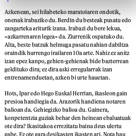
Azkenean, sei hilabeteko maratoiaren ondotik,
onenak irabaziko du. Berdin du besteak pusatu edo
zangarteka ariturik izana. Irabazi du bere lekua,
«azkarrenaren legea» da. Ziurrenik ospatuko du.
Alta, beste batzuk helmuga pasatu nahian dabiltza
oraindik hurrengo irailaren 10a arte. Nahiz ez anitz
izan epez kanpo, gehien-gehienak bide bazterrean
geldituko dira; ez dira aski erregularrak izan
entrenamenduetan, azken bi urte hauetan.
Hots, Ipar edo Hego Euskal Herrian, ikasleon gain
presioa handiegia da. Arazorik handiena notaren
balioan da. Gehiegizko balioa du. Gainera,
konpetentzia guziak behar den heinean ebaluatuak
ote dira? Ikasitakoa errezitatu baina deus ulertu
gabe. Ez ote gara desikasten ikasten ari. Nota hau