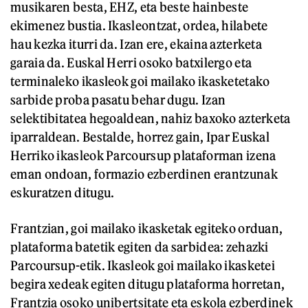
musikaren besta, EHZ, eta beste hainbeste
ekimenez bustia. Ikasleontzat, ordea, hilabete
hau kezka iturri da. Izan ere, ekaina azterketa
garaia da. Euskal Herri osoko batxilergo eta
terminaleko ikasleok goi mailako ikasketetako
sarbide proba pasatu behar dugu. Izan
selektibitatea hegoaldean, nahiz baxoko azterketa
iparraldean. Bestalde, horrez gain, Ipar Euskal
Herriko ikasleok Parcoursup plataforman izena
eman ondoan, formazio ezberdinen erantzunak
eskuratzen ditugu.
Frantzian, goi mailako ikasketak egiteko orduan,
plataforma batetik egiten da sarbidea: zehazki
Parcoursup-etik. Ikasleok goi mailako ikasketei
begira xedeak egiten ditugu plataforma horretan,
Frantzia osoko unibertsitate eta eskola ezberdinek