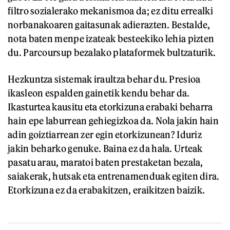
filtro sozialerako mekanismoa da; ez ditu errealki
norbanakoaren gaitasunak adierazten. Bestalde,
nota baten menpe izateak besteekiko lehia pizten
du. Parcoursup bezalako plataformek bultzaturik.
Hezkuntza sistemak iraultza behar du. Presioa
ikasleon espalden gainetik kendu behar da.
Ikasturtea kausitu eta etorkizuna erabaki beharra
hain epe laburrean gehiegizkoa da. Nola jakin hain
adin goiztiarrean zer egin etorkizunean? Iduriz
jakin beharko genuke. Baina ez da hala. Urteak
pasatu arau, maratoi baten prestaketan bezala,
saiakerak, hutsak eta entrenamenduak egiten dira.
Etorkizuna ez da erabakitzen, eraikitzen baizik.