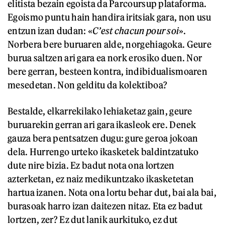
elitista bezain egoista da Parcoursup plataforma.
Egoismo puntu hain handira iritsiak gara, non usu
entzun izan dudan: «
C’est chacun pour soi
».
Norbera bere buruaren alde, norgehiagoka. Geure
burua saltzen ari gara ea nork erosiko duen. Nor
bere gerran, besteen kontra, indibidualismoaren
mesedetan. Non gelditu da kolektiboa?
Bestalde, elkarrekilako lehiaketaz gain, geure
buruarekin gerran ari gara ikasleok ere. Denek
gauza bera pentsatzen dugu: gure geroa jokoan
dela. Hurrengo urteko ikasketek baldintzatuko
dute nire bizia. Ez badut nota ona lortzen
azterketan, ez naiz medikuntzako ikasketetan
hartua izanen. Nota ona lortu behar dut, bai ala bai,
burasoak harro izan daitezen nitaz. Eta ez badut
lortzen, zer? Ez dut lanik aurkituko, ez dut