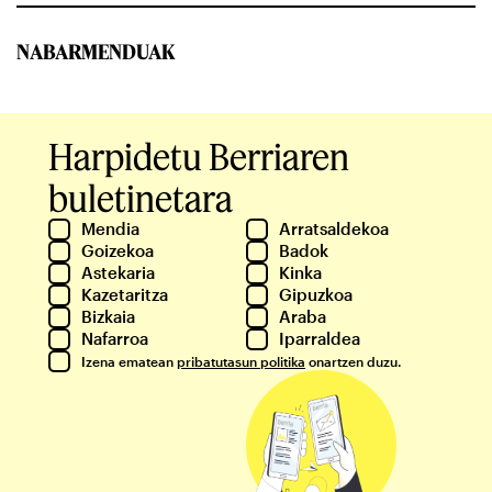
NABARMENDUAK
Harpidetu Berriaren
buletinetara
Mendia
Arratsaldekoa
Goizekoa
Badok
Astekaria
Kinka
Kazetaritza
Gipuzkoa
Bizkaia
Araba
Nafarroa
Iparraldea
Izena ematean
pribatutasun politika
onartzen duzu.