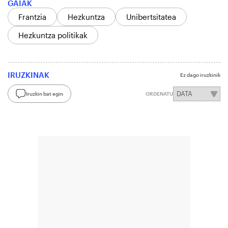
GAIAK
Frantzia
Hezkuntza
Unibertsitatea
Hezkuntza politikak
IRUZKINAK
Ez dago iruzkinik
Iruzkin bat egin
ORDENATU