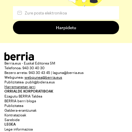
Berria.eus - Euskal Editorea SM
Telefonoa: 943 30 40 30
Bezero arreta: 943 30 43 45 | laguna@berria.eus
Webgunea:
webgunea@berria.eus
Publizitatea:
publi@bidera.eus
Harremanetan jarri
ORRIALDE KORPORATIBOAK
Ezagutu BERRIA Taldea
BERRIA berri bloga
Publizitatea
Galdera-erantzunak
Kontratazioak
Sarebide
LEGEA
Lege informazioa