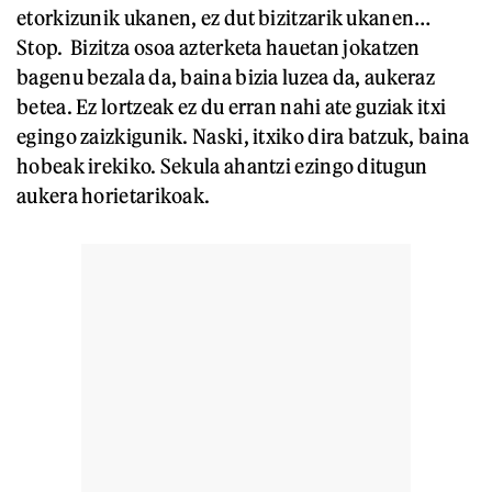
etorkizunik ukanen, ez dut bizitzarik ukanen…
Stop. Bizitza osoa azterketa hauetan jokatzen
bagenu bezala da, baina bizia luzea da, aukeraz
betea. Ez lortzeak ez du erran nahi ate guziak itxi
egingo zaizkigunik. Naski, itxiko dira batzuk, baina
hobeak irekiko. Sekula ahantzi ezingo ditugun
aukera horietarikoak.