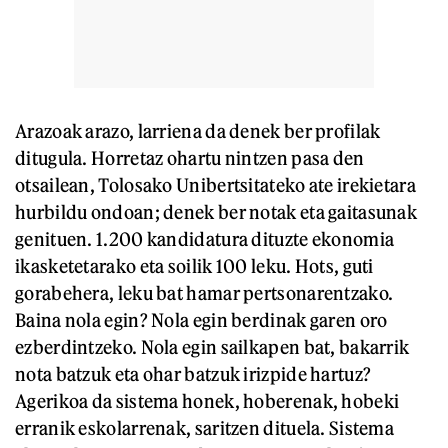
Arazoak arazo, larriena da denek ber profilak
ditugula. Horretaz ohartu nintzen pasa den
otsailean, Tolosako Unibertsitateko ate irekietara
hurbildu ondoan; denek ber notak eta gaitasunak
genituen. 1.200 kandidatura dituzte ekonomia
ikasketetarako eta soilik 100 leku. Hots, guti
gorabehera, leku bat hamar pertsonarentzako.
Baina nola egin? Nola egin berdinak garen oro
ezberdintzeko. Nola egin sailkapen bat, bakarrik
nota batzuk eta ohar batzuk irizpide hartuz?
Agerikoa da sistema honek, hoberenak, hobeki
erranik eskolarrenak, saritzen dituela. Sistema