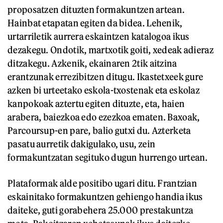
proposatzen dituzten formakuntzen artean.
Hainbat etapatan egiten da bidea. Lehenik,
urtarriletik aurrera eskaintzen katalogoa ikus
dezakegu. Ondotik, martxotik goiti, xedeak adieraz
ditzakegu. Azkenik, ekainaren 2tik aitzina
erantzunak errezibitzen ditugu. Ikastetxeek gure
azken bi urteetako eskola-txostenak eta eskolaz
kanpokoak aztertu egiten dituzte, eta, haien
arabera, baiezkoa edo ezezkoa ematen. Baxoak,
Parcoursup-en pare, balio gutxi du. Azterketa
pasatu aurretik dakigulako, usu, zein
formakuntzatan segituko dugun hurrengo urtean.
Plataformak alde positibo ugari ditu. Frantzian
eskainitako formakuntzen gehiengo handia ikus
daiteke, guti gorabehera 25.000 prestakuntza