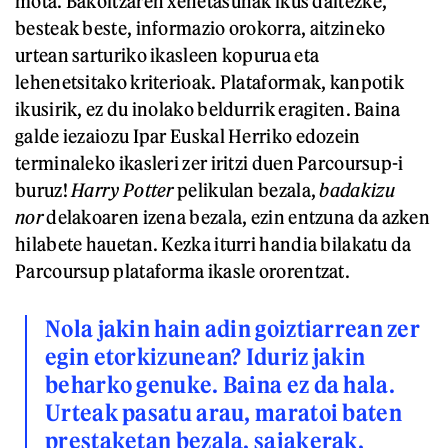
mota. Bakoitzaren xehetasunak ikus daitezke,
besteak beste, informazio orokorra, aitzineko
urtean sarturiko ikasleen kopurua eta
lehenetsitako kriterioak. Plataformak, kanpotik
ikusirik, ez du inolako beldurrik eragiten. Baina
galde iezaiozu Ipar Euskal Herriko edozein
terminaleko ikasleri zer iritzi duen Parcoursup-i
buruz!
Harry Potter
pelikulan bezala,
badakizu
nor
delakoaren izena bezala, ezin entzuna da azken
hilabete hauetan. Kezka iturri handia bilakatu da
Parcoursup plataforma ikasle ororentzat.
Nola jakin hain adin goiztiarrean zer
egin etorkizunean? Iduriz jakin
beharko genuke. Baina ez da hala.
Urteak pasatu arau, maratoi baten
prestaketan bezala, saiakerak,