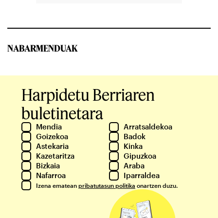
NABARMENDUAK
Harpidetu Berriaren
buletinetara
Mendia
Arratsaldekoa
Goizekoa
Badok
Astekaria
Kinka
Kazetaritza
Gipuzkoa
Bizkaia
Araba
Nafarroa
Iparraldea
Izena ematean
pribatutasun politika
onartzen duzu.