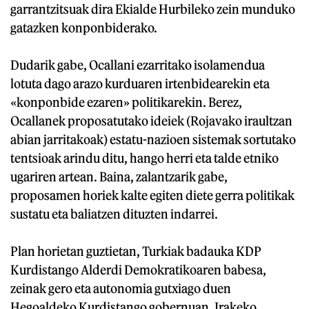
garrantzitsuak dira Ekialde Hurbileko zein munduko
gatazken konponbiderako.
Dudarik gabe, Ocallani ezarritako isolamendua
lotuta dago arazo kurduaren irtenbidearekin eta
«konponbide ezaren» politikarekin. Berez,
Ocallanek proposatutako ideiek (Rojavako iraultzan
abian jarritakoak) estatu-nazioen sistemak sortutako
tentsioak arindu ditu, hango herri eta talde etniko
ugariren artean. Baina, zalantzarik gabe,
proposamen horiek kalte egiten diete gerra politikak
sustatu eta baliatzen dituzten indarrei.
Plan horietan guztietan, Turkiak badauka KDP
Kurdistango Alderdi Demokratikoaren babesa,
zeinak gero eta autonomia gutxiago duen
Hegoaldeko Kurdistango gobernuan, Irakeko