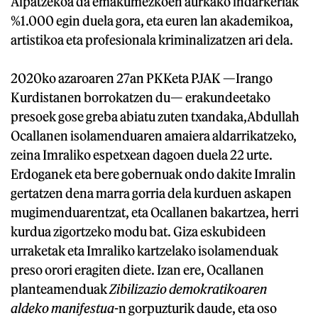
Aipatzekoa da emakumezkoen aurkako indarkeriak
%1.000 egin duela gora, eta euren lan akademikoa,
artistikoa eta profesionala kriminalizatzen ari dela.
2020ko azaroaren 27an PKKeta PJAK —Irango
Kurdistanen borrokatzen du— erakundeetako
presoek gose greba abiatu zuten txandaka,Abdullah
Ocallanen isolamenduaren amaiera aldarrikatzeko,
zeina Imraliko espetxean dagoen duela 22 urte.
Erdoganek eta bere gobernuak ondo dakite Imralin
gertatzen dena marra gorria dela kurduen askapen
mugimenduarentzat, eta Ocallanen bakartzea, herri
kurdua zigortzeko modu bat. Giza eskubideen
urraketak eta Imraliko kartzelako isolamenduak
preso orori eragiten diete. Izan ere, Ocallanen
planteamenduak
Zibilizazio demokratikoaren
aldeko manifestua
-n gorpuzturik daude, eta oso