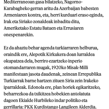
Mediterraneoan gasa bilatzeko, Nagorno-
Karabagheko gerran aritu da Azerbaijan babesten
Armeniaren kontra, eta, herri kurduari eraso eginda,
Irak eta Siriako zonaldeak inbaditu ditu,
Ameriketako Estatu Batuen eta Errusiaren
onespenarekin.
Ez da ahaztu behar agenda turkiarraren helburua,
oraindik ere, Alepotik Kirkukera doan lurraldea
okupatzea dela, berriro ezartzeko inperio
otomandarraren mugak, 1920ko Misak-Milli
manifestuan jasota daudenak, zeinean Errepublika
Turkiarrak barne hartzen zituen Siria zein Irakeko
iparraldeak. Edonola ere, plan horiek egikaritzeko,
beharrezkoa da txikitzea hobekien antolatuta
dagoen Ekialde Hurbileko indar politiko eta
gerrillaria: PKK Kurdistango Langileen Alderdia.