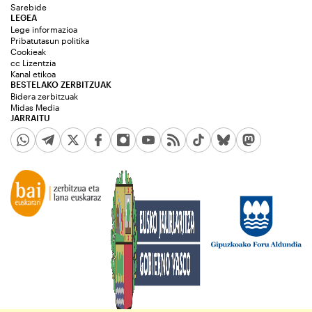
Sarebide
LEGEA
Lege informazioa
Pribatutasun politika
Cookieak
cc Lizentzia
Kanal etikoa
BESTELAKO ZERBITZUAK
Bidera zerbitzuak
Midas Media
JARRAITU