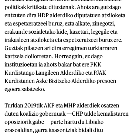
politikak kritikatu dituztenak. Ahots are gutxiago
entzuten dira HDP alderdiko diputatuen atxiloketa
eta espetxeratzeei buruz, ezta alkate, zinegotzi,
erakunde sozialetako kide, kazetari, legegile eta
irakasleen atxiloketa eta espetxeratzeei buruz ere.
Guztiak pilatzen ari dira erregimen turkiarraren
kartzela doilorretan. Horrez gain, ez dago
instituzioetan ia ahots bakar bat ere PKK
Kurdistango Langileen Alderdiko eta PJAK
Kurdistanen Aske Bizitzeko Alderdiko presoen
egoera salatzeko.
Turkian 2019tik AKP eta MHP alderdiek osatzen
duten koalizio gobernuak —CHP talde kemalistaren
oposiziorik gabe— parte hartu du Libiako
erasoaldian, gerra itsasontziak bidali ditu