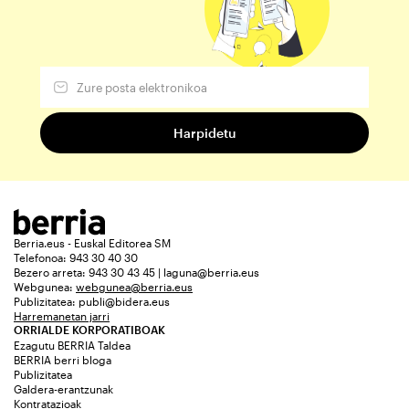
Berria.eus - Euskal Editorea SM
Telefonoa: 943 30 40 30
Bezero arreta: 943 30 43 45 | laguna@berria.eus
Webgunea:
webgunea@berria.eus
Publizitatea:
publi@bidera.eus
Harremanetan jarri
ORRIALDE KORPORATIBOAK
Ezagutu BERRIA Taldea
BERRIA berri bloga
Publizitatea
Galdera-erantzunak
Kontratazioak