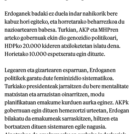
Erdoganek badaki ez duela indar nahikorik bere
kabuz hori egiteko, eta horretarako beharrezkoa du
nazioartearen babesa. Turkian, AKP eta MHPren
arteko gobernuak ekin dio genozidio politikoari,
HDPko 20.000 kideren atxiloketetan islatu dena.
Horietako 10.000 espetxeratu egin dituzte.
Legearen eta gizartearen esparruan, Erdoganen
politikek garatu dute feminizidio sistematikoa.
Turkiako presidenteak jarraitzen du bere mentalitate
matxistan eta arrazistan oinarritzen, modu
planifikatuan emakume kurduen aurka eginez. AKPk
gobernuan egin dituen hemezortzi urteetan, Erdogan
bilakatu da emakumeak sarraskitzen, hiltzen eta
bortxatzen dituen sistemaren egile nagusia.