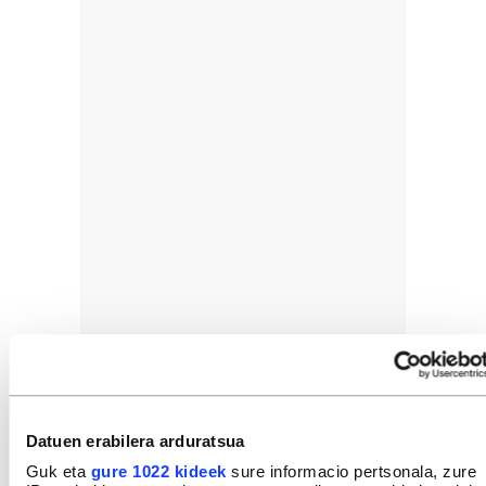
Datuen erabilera arduratsua
Guk eta
gure 1022 kideek
sure informacio pertsonala, zure