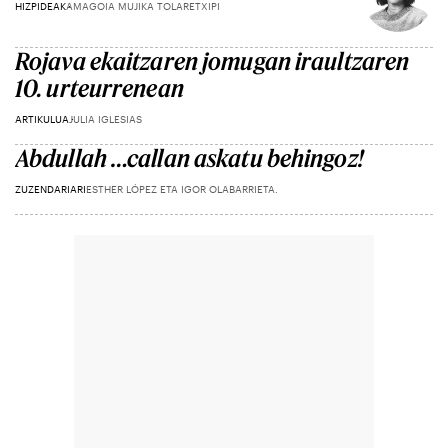
HIZPIDEAK
AMAGOIA MUJIKA TOLARETXIPI
Rojava ekaitzaren jomugan iraultzaren
10. urteurrenean
ARTIKULUA
JULIA IGLESIAS
Abdullah …callan askatu behingoz!
ZUZENDARIARI
ESTHER LÓPEZ ETA IGOR OLABARRIETA.