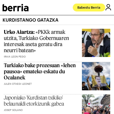
Babestu Berria
KURDISTANGO GATAZKA
Urko Aiartza:
«PKKk armak
utzita, Turkiako Gobernuaren
interesak aseta geratu dira
neurri batean»
IRAIA LEON PEGO
Turkiako bake prozesuan «lehen
pausoa» emateko eskatu du
Ocalanek
JULEN OTAEGI LEONET
Japoniako 'Kurdistan txikiko'
belaunaldi etorkizunik gabea
JOSEP SOLANO