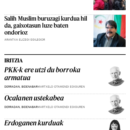
Salih Muslim buruzagi kurdua hil
da, gaixotasun luze baten
ondorioz
ARANTXA ELIZEGI EGILEGOR
IRITZIA
PKK-k ere utzi du borroka
armatua
DERRADAN, BIDENABAR
MARTXELO OTAMENDI EGIGUREN
Ocalanen ustekabea
DERRADAN, BIDENABAR
MARTXELO OTAMENDI EGIGUREN
Erdoganen kurduak