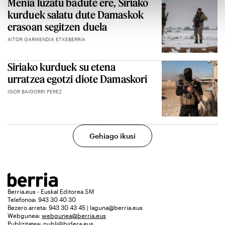
Menia luzatu badute ere, Siriako
kurduek salatu dute Damaskok
erasoan segitzen duela
AITOR GARMENDIA ETXEBERRIA
Siriako kurduek su etena
urratzea egotzi diote Damaskori
IGOR BAIGORRI PEREZ
Gehiago ikusi
Berria.eus - Euskal Editorea SM
Telefonoa: 943 30 40 30
Bezero arreta: 943 30 43 45 | laguna@berria.eus
Webgunea:
webgunea@berria.eus
Publizitatea:
publi@bidera.eus