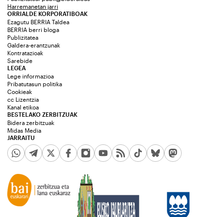
Harremanetan jarri
ORRIALDE KORPORATIBOAK
Ezagutu BERRIA Taldea
BERRIA berri bloga
Publizitatea
Galdera-erantzunak
Kontratazioak
Sarebide
LEGEA
Lege informazioa
Pribatutasun politika
Cookieak
cc Lizentzia
Kanal etikoa
BESTELAKO ZERBITZUAK
Bidera zerbitzuak
Midas Media
JARRAITU