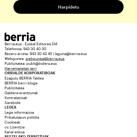
Berria.eus - Euskal Editorea SM
Telefonoa: 943 30 40 30
Bezero arreta: 943 30 43 45 | laguna@berria.eus
Webgunea:
webgunea@berria.eus
Publizitatea:
publi@bidera.eus
Harremanetan jarri
ORRIALDE KORPORATIBOAK
Ezagutu BERRIA Taldea
BERRIA berri bloga
Publizitatea
Galdera-erantzunak
Kontratazioak
Sarebide
LEGEA
Lege informazioa
Pribatutasun politika
Cookieak
cc Lizentzia
Kanal etikoa
BESTELAKO ZERBITZUAK