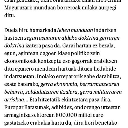
Muguruzari: munduan borreroak milaka aurpegi
ditu.
Duela hiru hamarkada
lehen munduan
indartzen
hasi zen
segurtasunaren aldeko doktrina
gerraren
doktrina
izatera pasa da. Garai hartan ez bezala,
egun, agintean dagoen klase politiko zein
ekonomikoak kontzeptu oso gogorrak erabiltzen
ditu egunero mendean hartuak dituen hedabide
indartsuetan. Inolako erreparorik gabe darabiltza,
esate baterako,
gerra ekonomia
,
berrarmatzearen
beharra
,
soldadutzaren itzulera
,
gerra militarraren
arriskua
… Eta hitzetatik ekintzetara pasa dira.
Europar Batasunak, adibidez, ondorengo urteetan
armagintza sektorean 800.000 milioi euro
gastatzeko erabakia hartu du, diru hori benetako