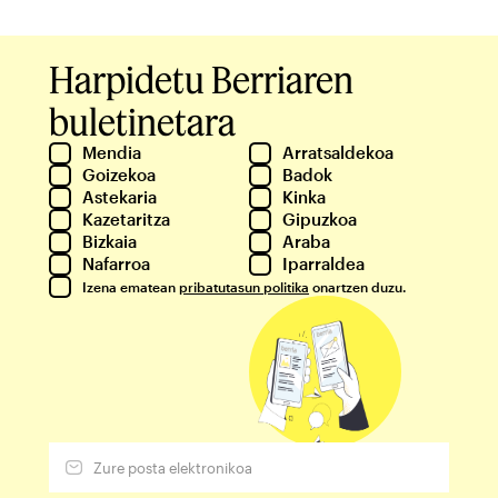
Harpidetu Berriaren
buletinetara
Mendia
Arratsaldekoa
Goizekoa
Badok
Astekaria
Kinka
Kazetaritza
Gipuzkoa
Bizkaia
Araba
Nafarroa
Iparraldea
Izena ematean
pribatutasun politika
onartzen duzu.