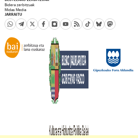
Bidera zerbitzuak
Midas Media
JARRAITU