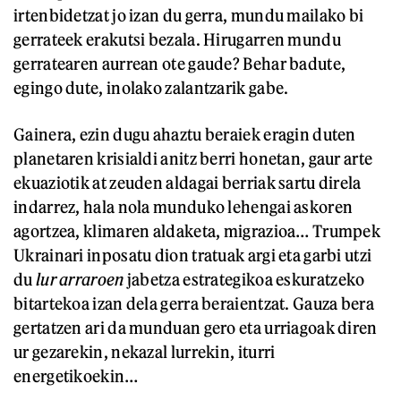
irtenbidetzat jo izan du gerra, mundu mailako bi
gerrateek erakutsi bezala. Hirugarren mundu
gerratearen aurrean ote gaude? Behar badute,
egingo dute, inolako zalantzarik gabe.
Gainera, ezin dugu ahaztu beraiek eragin duten
planetaren krisialdi anitz berri honetan, gaur arte
ekuaziotik at zeuden aldagai berriak sartu direla
indarrez, hala nola munduko lehengai askoren
agortzea, klimaren aldaketa, migrazioa… Trumpek
Ukrainari inposatu dion tratuak argi eta garbi utzi
du
lur arraroen
jabetza estrategikoa eskuratzeko
bitartekoa izan dela gerra beraientzat. Gauza bera
gertatzen ari da munduan gero eta urriagoak diren
ur gezarekin, nekazal lurrekin, iturri
energetikoekin…