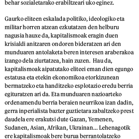
behar sozialetarako erabiltzeari uko eginez.
Gaurko eliteen eskalada politiko, ideologiko eta
militar horren atzean ezkutatzen den helburu
nagusia hauxe da, kapitalismoak eragin duen
krisialdi anitzaren ondoren bideratzen ari den
munduaren antolaketa beren interesen araberakoa
izango dela ziurtatzea, hain zuzen. Hau da,
kapitalismoak aipatutako eliteei eman dien egungo
estatusa eta etekin ekonomikoa etorkizunean
bermatzeko eta handitzeko esplotazio eredu berria
egituratzen ari da. Eta munduaren nazioarteko
ordenamendu berria beraien neurrikoa izan dadin,
gerra inperialista bazter guztietara zabaltzeko prest
daudela ere erakutsi dute Gazan, Yemenen,
Sudanen, Asian, Afrikan, Ukrainan… Lehenagotik
ere kapitalismoak bere burua berrantolatzeko