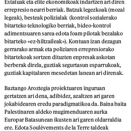
Estatuak eta elite ekonomikoak indartzen ari diren
errepresio neurri berriak. Batzuk legezkoak (mozal
legeak), besteak polizialak (kontrol sozialerako
bitarteko teknologiko berriak, bideo-kontrol
adimentsuaren sarea edota foam pilotak bezalako
bitarteko «ez-hiltzaileak»). Kontuan izan dezagun
gerrarako armak eta poliziaren errepresiorako
bitartekoak sortzen dituzten enpresak askotan
berberak direla, guztiak segurtasun esparrukoak,
guztiak kapitalaren mesedetan lanean ari direnak.
Baztango Aroztegia proiektuaren inguruan
gertatzen ari dena, adibidez, azaltzen ari garen
jokabidearen eredu paradigmatikoa da. Baina baita
Palestinaren aldeko mugimenduaren aurka
Europar Batasunean ikusten ari garen oldarraldia
ere. Edota Soulèvements de la Terre taldeak