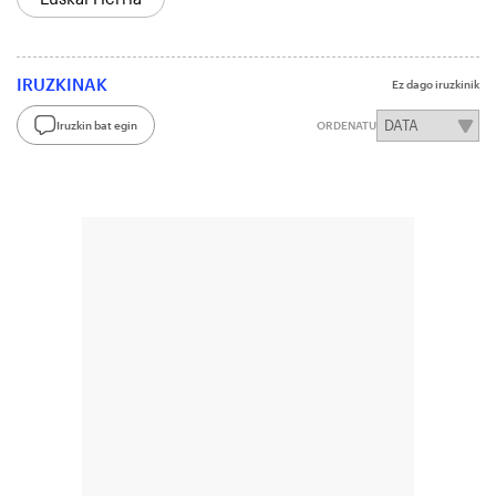
IRUZKINAK
Ez dago iruzkinik
Iruzkin bat egin
ORDENATU