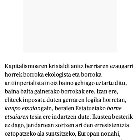
Kapitalismoaren krisialdi anitz berriaren ezaugarri
horrek borroka ekologista eta borroka
antiinperialista inoiz baino gehiago uztartu ditu,
baina baita gainerako borrokak ere. Izan ere,
eliteek inposatu duten gerraren logika horretan,
kanpo etsaiaz
gain, beraien Estatuetako
barne
etsaiaren
tesia ere indartzen dute. Ikustea besterik
ez dago, jendartean sortzen ari den erresistentzia
oztopatzeko ala suntsitzeko, Europan nonahi,