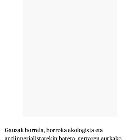
Gauzak horrela, borroka ekologista eta
antiinperialistarekin batera, gerraren aurkako