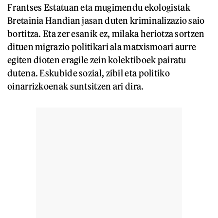
Frantses Estatuan eta mugimendu ekologistak
Bretainia Handian jasan duten kriminalizazio saio
bortitza. Eta zer esanik ez, milaka heriotza sortzen
dituen migrazio politikari ala matxismoari aurre
egiten dioten eragile zein kolektiboek pairatu
dutena. Eskubide sozial, zibil eta politiko
oinarrizkoenak suntsitzen ari dira.