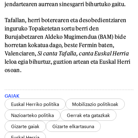
jendartearen aurrean sinesgarri bihurtuko gaitu.
Tafallan, herri boterearen eta desobedientziaren
inguruko Topaketetan sortu berri den
Burujabetzaren Aldeko Mugimendua (BAM) bide
horretan kokatua dago, beste Fermin baten,
Valenciaren,
Si canta Tafalla, canta Euskal Herria
leloa egia bihurtuz, guztion artean eta Euskal Herri
osoan.
GAIAK
Euskal Herriko politika
Mobilizazio politikoak
Nazioarteko politika
Gerrak eta gatazkak
Gizarte gaiak
Gizarte elkartasuna
Euskal Herria