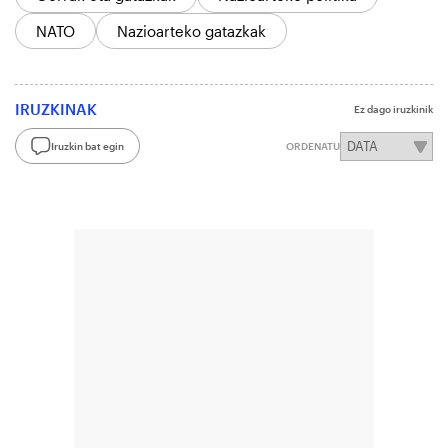
NATO
Nazioarteko gatazkak
IRUZKINAK
Ez dago iruzkinik
Iruzkin bat egin
ORDENATU