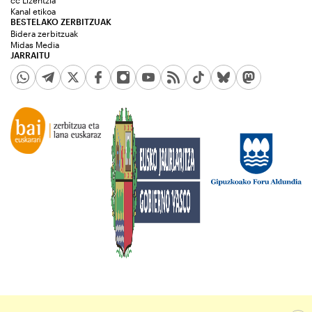
cc Lizentzia
Kanal etikoa
BESTELAKO ZERBITZUAK
Bidera zerbitzuak
Midas Media
JARRAITU