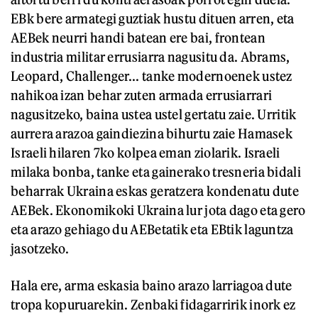
EBk bere armategi guztiak hustu dituen arren, eta
AEBek neurri handi batean ere bai, frontean
industria militar errusiarra nagusitu da. Abrams,
Leopard, Challenger... tanke modernoenek ustez
nahikoa izan behar zuten armada errusiarrari
nagusitzeko, baina ustea ustel gertatu zaie. Urritik
aurrera arazoa gaindiezina bihurtu zaie Hamasek
Israeli hilaren 7ko kolpea eman ziolarik. Israeli
milaka bonba, tanke eta gainerako tresneria bidali
beharrak Ukraina eskas geratzera kondenatu dute
AEBek. Ekonomikoki Ukraina lur jota dago eta gero
eta arazo gehiago du AEBetatik eta EBtik laguntza
jasotzeko.
Hala ere, arma eskasia baino arazo larriagoa dute
tropa kopuruarekin. Zenbaki fidagarririk inork ez