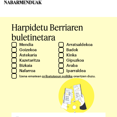
NABARMENDUAK
Harpidetu Berriaren
buletinetara
Mendia
Arratsaldekoa
Goizekoa
Badok
Astekaria
Kinka
Kazetaritza
Gipuzkoa
Bizkaia
Araba
Nafarroa
Iparraldea
Izena ematean
pribatutasun politika
onartzen duzu.