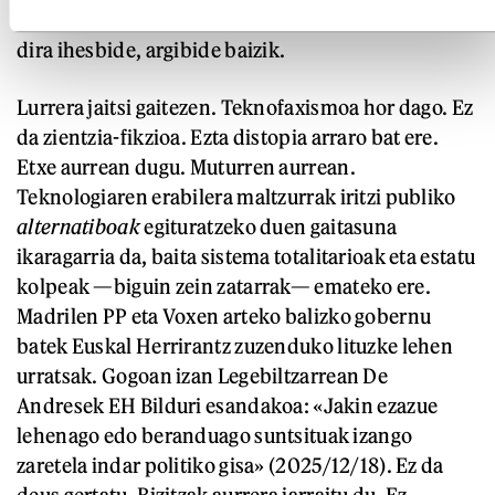
arazoak eta azaleko txikikeriak. Praktika hauek ez
dira ihesbide, argibide baizik.
Lurrera jaitsi gaitezen. Teknofaxismoa hor dago. Ez
da zientzia-fikzioa. Ezta distopia arraro bat ere.
Etxe aurrean dugu. Muturren aurrean.
Teknologiaren erabilera maltzurrak iritzi publiko
alternatiboak
egituratzeko duen gaitasuna
ikaragarria da, baita sistema totalitarioak eta estatu
kolpeak —biguin zein zatarrak— emateko ere.
Madrilen PP eta Voxen arteko balizko gobernu
batek Euskal Herrirantz zuzenduko lituzke lehen
urratsak. Gogoan izan Legebiltzarrean De
Andresek EH Bilduri esandakoa: «Jakin ezazue
lehenago edo beranduago suntsituak izango
zaretela indar politiko gisa» (2025/12/18). Ez da