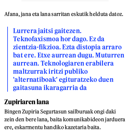
Afana, jana eta lana sarritan eskutik helduta datoz.
Lurrera jaitsi gaitezen.
Teknofaxismoa hor dago. Ez da
zientzia-fikzioa. Ezta distopia arraro
bat ere. Etxe aurrean dugu. Muturren
aurrean. Teknologiaren erabilera
maltzurrak iritzi publiko
'alternatiboak' egituratzeko duen
gaitasuna ikaragarria da
Zupiriaren lana
Bingen Zupiria Segurtasun sailburuak ongi daki
zein den bere lana, baita komunikabideon jarduera
ere, eskarmentu handiko kazetaria baita.