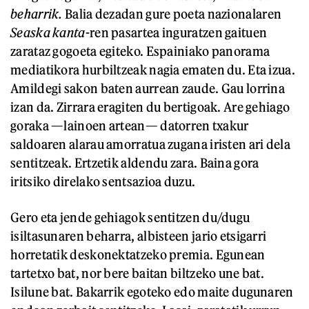
beharrik.
Balia dezadan gure poeta nazionalaren
Seaska
kanta
-ren pasartea inguratzen gaituen
zarataz gogoeta egiteko. Espainiako panorama
mediatikora hurbiltzeak nagia ematen du. Eta izua.
Amildegi sakon baten aurrean zaude. Gau lorrina
izan da. Zirrara eragiten du bertigoak. Are gehiago
goraka —lainoen artean— datorren txakur
saldoaren alarau amorratua zugana iristen ari dela
sentitzeak. Ertzetik aldendu zara. Baina gora
iritsiko direlako sentsazioa duzu.
Gero eta jende gehiagok sentitzen du/dugu
isiltasunaren beharra, albisteen jario etsigarri
horretatik deskonektatzeko premia. Egunean
tartetxo bat, nor bere baitan biltzeko une bat.
Isilune bat. Bakarrik egoteko edo maite dugunaren