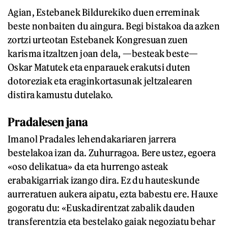
Agian, Estebanek Bildurekiko duen erreminak
beste nonbaiten du aingura. Begi bistakoa da azken
zortzi urteotan Estebanek Kongresuan zuen
karisma itzaltzen joan dela, —besteak beste—
Oskar Matutek eta enparauek erakutsi duten
dotoreziak eta eraginkortasunak jeltzalearen
distira kamustu dutelako.
Pradalesen jana
Imanol Pradales lehendakariaren jarrera
bestelakoa izan da. Zuhurragoa. Bere ustez, egoera
«oso delikatua» da eta hurrengo asteak
erabakigarriak izango dira. Ez du hauteskunde
aurreratuen aukera aipatu, ezta babestu ere. Hauxe
gogoratu du: «Euskadirentzat zabalik dauden
transferentzia eta bestelako gaiak negoziatu behar