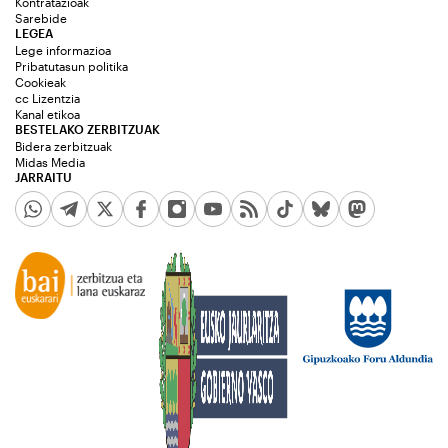
Kontratazioak
Sarebide
LEGEA
Lege informazioa
Pribatutasun politika
Cookieak
cc Lizentzia
Kanal etikoa
BESTELAKO ZERBITZUAK
Bidera zerbitzuak
Midas Media
JARRAITU