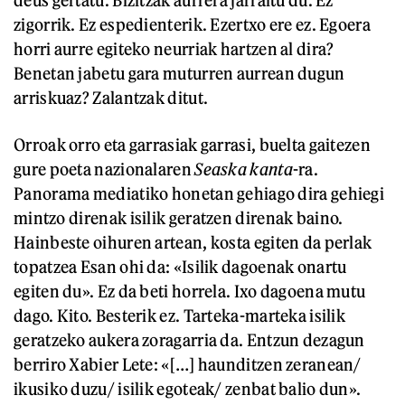
deus gertatu. Bizitzak aurrera jarraitu du. Ez
zigorrik. Ez espedienterik. Ezertxo ere ez. Egoera
horri aurre egiteko neurriak hartzen al dira?
Benetan jabetu gara muturren aurrean dugun
arriskuaz? Zalantzak ditut.
Orroak orro eta garrasiak garrasi, buelta gaitezen
gure poeta nazionalaren
Seaska
kanta
-ra.
Panorama mediatiko honetan gehiago dira gehiegi
mintzo direnak isilik geratzen direnak baino.
Hainbeste oihuren artean, kosta egiten da perlak
topatzea Esan ohi da: «Isilik dagoenak onartu
egiten du». Ez da beti horrela. Ixo dagoena mutu
dago. Kito. Besterik ez. Tarteka-marteka isilik
geratzeko aukera zoragarria da. Entzun dezagun
berriro Xabier Lete: «[…] haunditzen zeranean/
ikusiko duzu/ isilik egoteak/ zenbat balio dun».