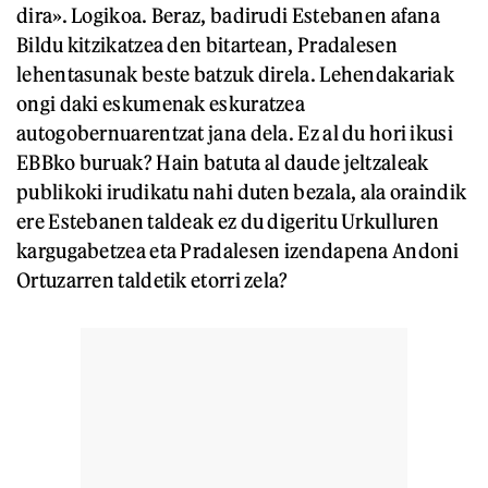
dira». Logikoa. Beraz, badirudi Estebanen afana
Bildu kitzikatzea den bitartean, Pradalesen
lehentasunak beste batzuk direla. Lehendakariak
ongi daki eskumenak eskuratzea
autogobernuarentzat jana dela. Ez al du hori ikusi
EBBko buruak? Hain batuta al daude jeltzaleak
publikoki irudikatu nahi duten bezala, ala oraindik
ere Estebanen taldeak ez du digeritu Urkulluren
kargugabetzea eta Pradalesen izendapena Andoni
Ortuzarren taldetik etorri zela?