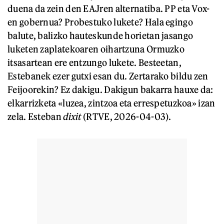
duena da zein den EAJren alternatiba. PP eta Vox-
en gobernua? Probestuko lukete? Hala egingo
balute, balizko hauteskunde horietan jasango
luketen zaplatekoaren oihartzuna Ormuzko
itsasartean ere entzungo lukete. Besteetan,
Estebanek ezer gutxi esan du. Zertarako bildu zen
Feijoorekin? Ez dakigu. Dakigun bakarra hauxe da:
elkarrizketa «luzea, zintzoa eta errespetuzkoa» izan
zela. Esteban
dixit
(RTVE, 2026-04-03).