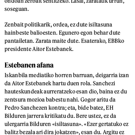
ondoan zerbait sentitzeko. Lasai, zaratatik urrun,
soseguan.
Zenbait politikarik, ordea, ez dute isiltasuna
hainbeste balioesten. Egunero egon behar dute
pantailetan. Zarata maite dute. Esaterako, EBBko
presidente Aitor Estebanek.
Estebanen afana
Iskanbila mediatiko horren barruan, deigarria izan
da Aitor Estebanek hartu duen rola. Sanchezi
hauteskundeak aurreratzeko esan dio, baina ez du
zentsura mozioa babestu nahi. Gogor aritu da
Pedro Sanchezen kontra; eta, bide batez, EH
Bilduren jarrera kritikatu du. Bere ustez, ez da
ulergarria Bilduren «isiltasuna». «Ezer gertatuko ez
balitz bezala ari dira jokatzen», esan du. Argitu ez