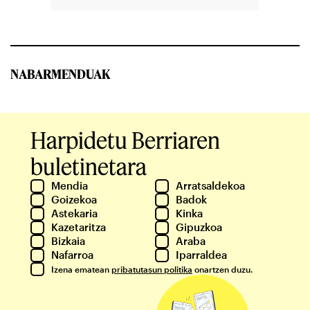
NABARMENDUAK
Harpidetu Berriaren
buletinetara
Mendia
Arratsaldekoa
Goizekoa
Badok
Astekaria
Kinka
Kazetaritza
Gipuzkoa
Bizkaia
Araba
Nafarroa
Iparraldea
Izena ematean
pribatutasun politika
onartzen duzu.