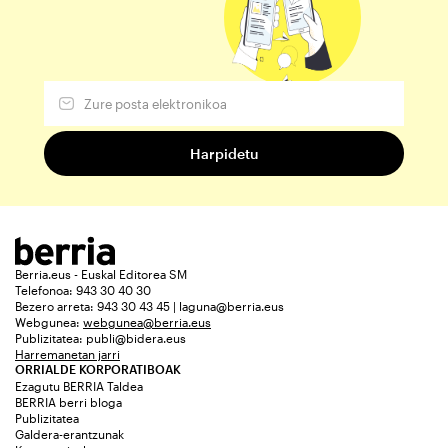
Berria.eus - Euskal Editorea SM
Telefonoa: 943 30 40 30
Bezero arreta: 943 30 43 45 | laguna@berria.eus
Webgunea:
webgunea@berria.eus
Publizitatea:
publi@bidera.eus
Harremanetan jarri
ORRIALDE KORPORATIBOAK
Ezagutu BERRIA Taldea
BERRIA berri bloga
Publizitatea
Galdera-erantzunak