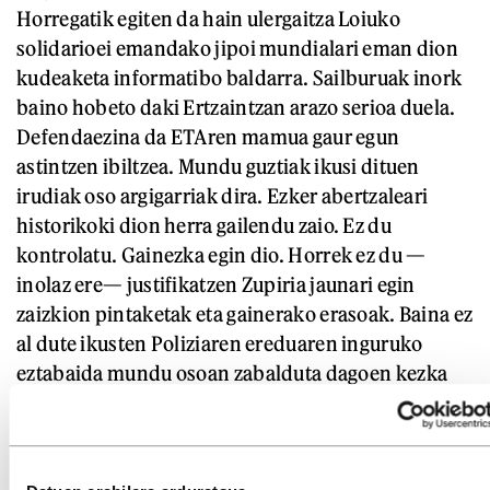
Horregatik egiten da hain ulergaitza Loiuko
solidarioei emandako jipoi mundialari eman dion
kudeaketa informatibo baldarra. Sailburuak inork
baino hobeto daki Ertzaintzan arazo serioa duela.
Defendaezina da ETAren mamua gaur egun
astintzen ibiltzea. Mundu guztiak ikusi dituen
irudiak oso argigarriak dira. Ezker abertzaleari
historikoki dion herra gailendu zaio. Ez du
kontrolatu. Gainezka egin dio. Horrek ez du —
inolaz ere— justifikatzen Zupiria jaunari egin
zaizkion pintaketak eta gainerako erasoak. Baina ez
al dute ikusten Poliziaren ereduaren inguruko
eztabaida mundu osoan zabalduta dagoen kezka
dela.
Police brutality
fenomenoa orokorra da
(Valentziako maistraren irudia dugu oraindik ere
begi-ninietan). Horregatik, antifaxismoa inoiz