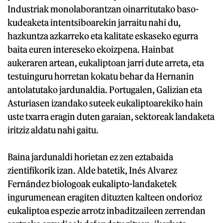
Industriak monolaborantzan oinarritutako baso-
kudeaketa intentsiboarekin jarraitu nahi du,
hazkuntza azkarreko eta kalitate eskaseko egurra
baita euren intereseko ekoizpena. Hainbat
aukeraren artean, eukaliptoan jarri dute arreta, eta
testuinguru horretan kokatu behar da Hernanin
antolatutako jardunaldia. Portugalen, Galizian eta
Asturiasen izandako suteek eukaliptoarekiko hain
uste txarra eragin duten garaian, sektoreak landaketa
iritziz aldatu nahi gaitu.
Baina jardunaldi horietan ez zen eztabaida
zientifikorik izan. Alde batetik, Inés Alvarez
Fernández biologoak eukalipto-landaketek
ingurumenean eragiten dituzten kalteen ondorioz
eukaliptoa espezie arrotz inbaditzaileen zerrendan