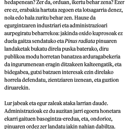
hedapenean? Zer da, orduan, ikertu behar zena? Ezer
ere ez, erabakia hartuta zegoen eta lotsagarria denez,
nola edo hala zuritu behar zen. Hauxe da
egurgintzaren industriari eta administrazioari
aurpegiratu beharrekoa: jakinda oxido kuprosoak ez
duela gaitza sendatuko eta
Pinus radiata
pinuaren
landaketak bukatu direla puska baterako, diru
publikoa modu horretan banatzea arduragabekeria
da ingurumenean eragin ditzakeen kalteengatik, eta
bidegabea, gutxi batzuen interesak ezin direlako
horrela defendatu, zientziaren izenean, eta guztion
diruarekin.
Lur jabeak eta egur zaleak ataka larrian daude.
Administrazioak ez du auzitan jarri egoera honetara
ekarri gaituen basogintza-eredua, eta, ondorioz,
pinuaren ordez zer landatu jakin nahian dabiltza.