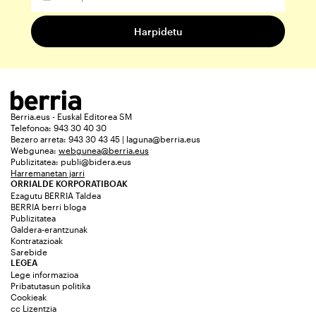
Berria.eus - Euskal Editorea SM
Telefonoa: 943 30 40 30
Bezero arreta: 943 30 43 45 | laguna@berria.eus
Webgunea:
webgunea@berria.eus
Publizitatea:
publi@bidera.eus
Harremanetan jarri
ORRIALDE KORPORATIBOAK
Ezagutu BERRIA Taldea
BERRIA berri bloga
Publizitatea
Galdera-erantzunak
Kontratazioak
Sarebide
LEGEA
Lege informazioa
Pribatutasun politika
Cookieak
cc Lizentzia