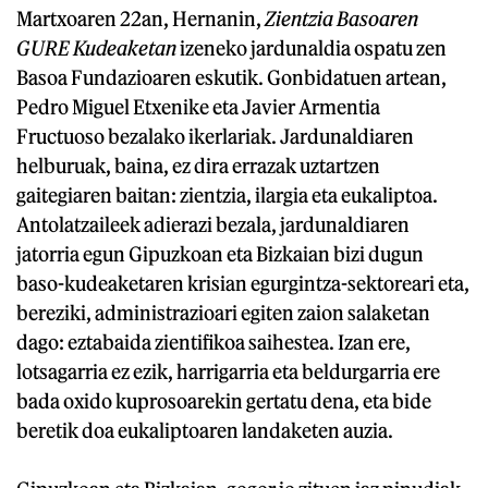
Martxoaren 22an, Hernanin,
Zientzia Basoaren
GURE Kudeaketan
izeneko jardunaldia ospatu zen
Basoa Fundazioaren eskutik. Gonbidatuen artean,
Pedro Miguel Etxenike eta Javier Armentia
Fructuoso bezalako ikerlariak. Jardunaldiaren
helburuak, baina, ez dira errazak uztartzen
gaitegiaren baitan: zientzia, ilargia eta eukaliptoa.
Antolatzaileek adierazi bezala, jardunaldiaren
jatorria egun Gipuzkoan eta Bizkaian bizi dugun
baso-kudeaketaren krisian egurgintza-sektoreari eta,
bereziki, administrazioari egiten zaion salaketan
dago: eztabaida zientifikoa saihestea. Izan ere,
lotsagarria ez ezik, harrigarria eta beldurgarria ere
bada oxido kuprosoarekin gertatu dena, eta bide
beretik doa eukaliptoaren landaketen auzia.