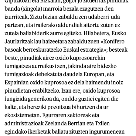
Gipuzkoan eta Bizkaian, gogor jo zituen iaz pinudiak
banda (xingola) marroia bezala ezagutzen den
izurriteak. Ziztu bizian zabaldu zen udaberri-uda
partean, eta irailerako aldundiek aitortu zuten ez
zutela baliabiderik aurre egiteko. Hilabetera, Eusko
Jaurlaritzak lau haizeetara zabaldu zuen «Konifero
basoak berreskuratzeko Euskal estrategia»; besteak
beste, pinudiak airez oxido kuprosoarekin
fumigatzea aurreikusi zen, jakinda aire bidezko
fumigazioak debekatuta daudela Europan, eta
Espainian oxido kuprosoa ez dela baimendu inoiz
pinudietan erabiltzeko. Izan ere, oxido kuprosoa
fungizida generikoa da, onddo guztiei egiten die
kalte, eta bereziki pozoitsua bihurtzen da ur
ekosistemetan. Egurraren sektoreak eta
administrazioak Zeelanda Berrian eta Txilen
egindako ikerketak baliatu zituzten ingurumenean