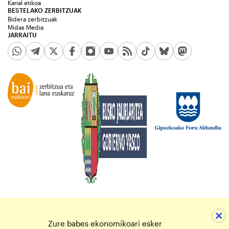
Kanal etikoa
BESTELAKO ZERBITZUAK
Bidera zerbitzuak
Midas Media
JARRAITU
Zure babes ekonomikoari esker