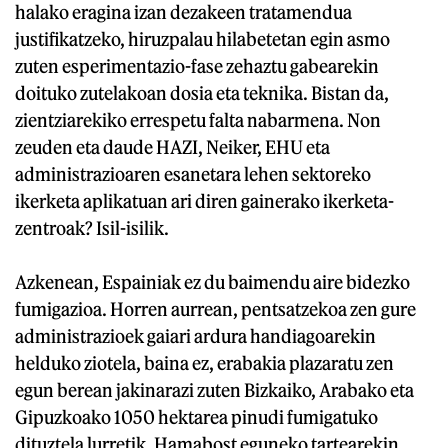
halako eragina izan dezakeen tratamendua
justifikatzeko, hiruzpalau hilabetetan egin asmo
zuten esperimentazio-fase zehaztu gabearekin
doituko zutelakoan dosia eta teknika. Bistan da,
zientziarekiko errespetu falta nabarmena. Non
zeuden eta daude HAZI, Neiker, EHU eta
administrazioaren esanetara lehen sektoreko
ikerketa aplikatuan ari diren gainerako ikerketa-
zentroak? Isil-isilik.
Azkenean, Espainiak ez du baimendu aire bidezko
fumigazioa. Horren aurrean, pentsatzekoa zen gure
administrazioek gaiari ardura handiagoarekin
helduko ziotela, baina ez, erabakia plazaratu zen
egun berean jakinarazi zuten Bizkaiko, Arabako eta
Gipuzkoako 1050 hektarea pinudi fumigatuko
dituztela lurretik. Hamabost eguneko tartearekin,