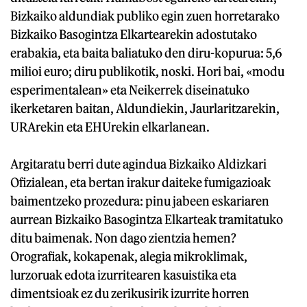
Bizkaiko aldundiak publiko egin zuen horretarako
Bizkaiko Basogintza Elkartearekin adostutako
erabakia, eta baita baliatuko den diru-kopurua: 5,6
milioi euro; diru publikotik, noski. Hori bai, «modu
esperimentalean» eta Neikerrek diseinatuko
ikerketaren baitan, Aldundiekin, Jaurlaritzarekin,
URArekin eta EHUrekin elkarlanean.
Argitaratu berri dute agindua Bizkaiko Aldizkari
Ofizialean, eta bertan irakur daiteke fumigazioak
baimentzeko prozedura: pinu jabeen eskariaren
aurrean Bizkaiko Basogintza Elkarteak tramitatuko
ditu baimenak. Non dago zientzia hemen?
Orografiak, kokapenak, alegia mikroklimak,
lurzoruak edota izurritearen kasuistika eta
dimentsioak ez du zerikusirik izurrite horren