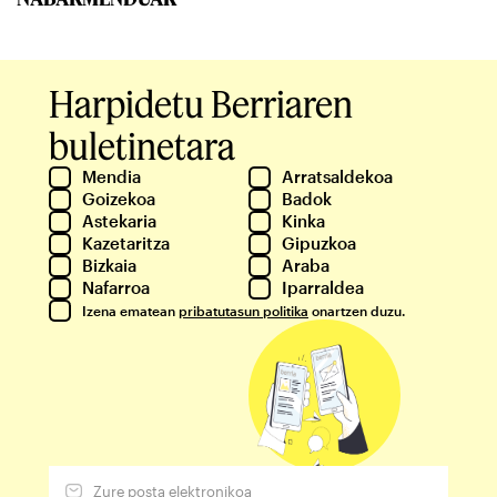
Harpidetu Berriaren
buletinetara
Mendia
Arratsaldekoa
Goizekoa
Badok
Astekaria
Kinka
Kazetaritza
Gipuzkoa
Bizkaia
Araba
Nafarroa
Iparraldea
Izena ematean
pribatutasun politika
onartzen duzu.