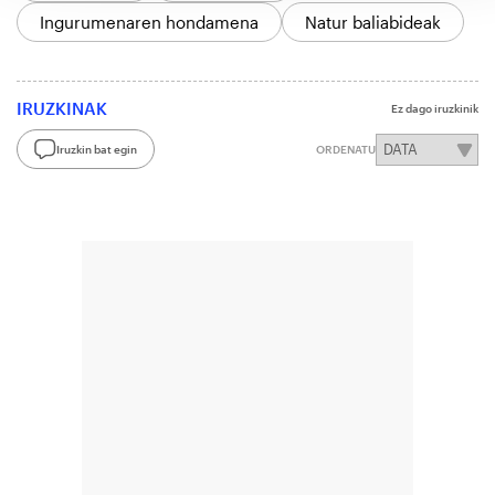
Ingurumenaren hondamena
Natur baliabideak
IRUZKINAK
Ez dago iruzkinik
Iruzkin bat egin
ORDENATU