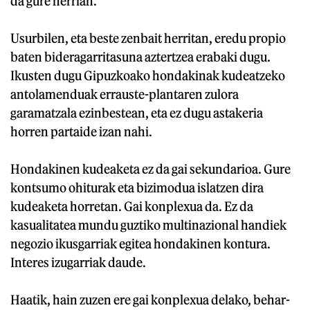
da gure herrian.
Usurbilen, eta beste zenbait herritan, eredu propio
baten bideragarritasuna aztertzea erabaki dugu.
Ikusten dugu Gipuzkoako hondakinak kudeatzeko
antolamenduak errauste-plantaren zulora
garamatzala ezinbestean, eta ez dugu astakeria
horren partaide izan nahi.
Hondakinen kudeaketa ez da gai sekundarioa. Gure
kontsumo ohiturak eta bizimodua islatzen dira
kudeaketa horretan. Gai konplexua da. Ez da
kasualitatea mundu guztiko multinazional handiek
negozio ikusgarriak egitea hondakinen kontura.
Interes izugarriak daude.
Haatik, hain zuzen ere gai konplexua delako, behar-