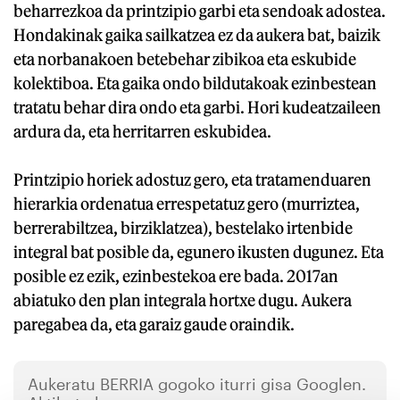
beharrezkoa da printzipio garbi eta sendoak adostea.
Hondakinak gaika sailkatzea ez da aukera bat, baizik
eta norbanakoen betebehar zibikoa eta eskubide
kolektiboa. Eta gaika ondo bildutakoak ezinbestean
tratatu behar dira ondo eta garbi. Hori kudeatzaileen
ardura da, eta herritarren eskubidea.
Printzipio horiek adostuz gero, eta tratamenduaren
hierarkia ordenatua errespetatuz gero (murriztea,
berrerabiltzea, birziklatzea), bestelako irtenbide
integral bat posible da, egunero ikusten dugunez. Eta
posible ez ezik, ezinbestekoa ere bada. 2017an
abiatuko den plan integrala hortxe dugu. Aukera
paregabea da, eta garaiz gaude oraindik.
Aukeratu
BERRIA
gogoko iturri gisa Googlen.