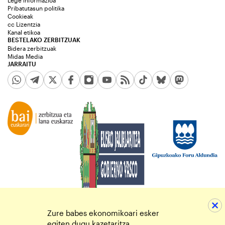
Lege informazioa
Pribatutasun politika
Cookieak
cc Lizentzia
Kanal etikoa
BESTELAKO ZERBITZUAK
Bidera zerbitzuak
Midas Media
JARRAITU
Zure babes ekonomikoari esker
egiten dugu kazetaritza