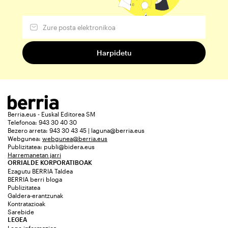
Berria.eus - Euskal Editorea SM
Telefonoa: 943 30 40 30
Bezero arreta: 943 30 43 45 | laguna@berria.eus
Webgunea:
webgunea@berria.eus
Publizitatea:
publi@bidera.eus
Harremanetan jarri
ORRIALDE KORPORATIBOAK
Ezagutu BERRIA Taldea
BERRIA berri bloga
Publizitatea
Galdera-erantzunak
Kontratazioak
Sarebide
LEGEA