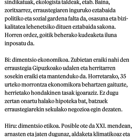
sindikatuak, ekologista taldeak, etab. Baina,
zoritxarrez, erraustegiaren inguruko eztabaida
politiko eta sozial gardena falta da, osasuna eta bizi-
kalitatea lehenetsiko dituen eztabaida sakona.
Horren ordez, goitik beherako kudeaketa iluna
inposatu da.
Bi: dimentsio ekonomikoa. Zubietan eraiki nahi den
erraustegia Gipuzkoako udalen eta herritarren
sosekin eraiki eta mantenduko da. Horretarako, 35
urteko morrontza ekonomikora behartzen gaituzte,
herrietako hondakinen tasak igoaraziz. Ez dugu
zertan onartu halako hipoteka bat, batzuek
erraustegiarekin sekulako negozioa egin dezaten.
Hiru: dimentsio etikoa. Posible ote da XXI. mendean,
arnasten eta jaten dugunaz, aldaketa klimatikoaz eta