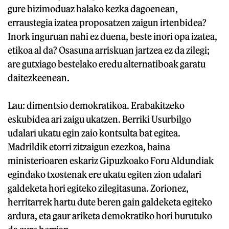
gure bizimoduaz halako kezka dagoenean,
erraustegia izatea proposatzen zaigun irtenbidea?
Inork inguruan nahi ez duena, beste inori opa izatea,
etikoa al da? Osasuna arriskuan jartzea ez da zilegi;
are gutxiago bestelako eredu alternatiboak garatu
daitezkeenean.
Lau: dimentsio demokratikoa. Erabakitzeko
eskubidea ari zaigu ukatzen. Berriki Usurbilgo
udalari ukatu egin zaio kontsulta bat egitea.
Madrildik etorri zitzaigun ezezkoa, baina
ministerioaren eskariz Gipuzkoako Foru Aldundiak
egindako txostenak ere ukatu egiten zion udalari
galdeketa hori egiteko zilegitasuna. Zorionez,
herritarrek hartu dute beren gain galdeketa egiteko
ardura, eta gaur ariketa demokratiko hori burutuko