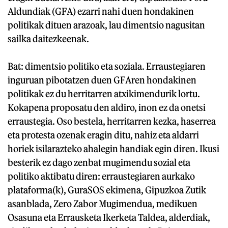
Aldundiak (GFA) ezarri nahi duen hondakinen
politikak dituen arazoak, lau dimentsio nagusitan
sailka daitezkeenak.
Bat: dimentsio politiko eta soziala. Erraustegiaren
inguruan pibotatzen duen GFAren hondakinen
politikak ez du herritarren atxikimendurik lortu.
Kokapena proposatu den aldiro, inon ez da onetsi
erraustegia. Oso bestela, herritarren kezka, haserrea
eta protesta ozenak eragin ditu, nahiz eta aldarri
horiek isilarazteko ahalegin handiak egin diren. Ikusi
besterik ez dago zenbat mugimendu sozial eta
politiko aktibatu diren: erraustegiaren aurkako
plataforma(k), GuraSOS ekimena, Gipuzkoa Zutik
asanblada, Zero Zabor Mugimendua, medikuen
Osasuna eta Errausketa Ikerketa Taldea, alderdiak,