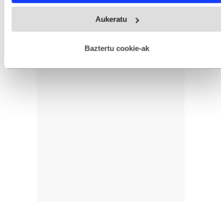
Webgune honek cookie propioak eta hirugarrenen cookie-
Aukeratu
fitxategiak erabiltzen ditu. Zure esperientzia eta zerbitzuak
hobetzeko asmoz, cookie teknologiaz baliatzen gara. Ohar
hau onartuz gero, teknologia hori erabiltzeko baimen
esplizitua ematen diguzu.
Gehiago irakurri
Baztertu cookie-ak