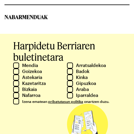
NABARMENDUAK
Harpidetu Berriaren
buletinetara
Mendia
Arratsaldekoa
Goizekoa
Badok
Astekaria
Kinka
Kazetaritza
Gipuzkoa
Bizkaia
Araba
Nafarroa
Iparraldea
Izena ematean
pribatutasun politika
onartzen duzu.