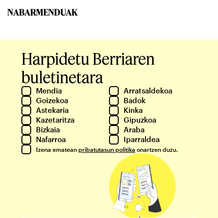
NABARMENDUAK
Harpidetu Berriaren
buletinetara
Mendia
Arratsaldekoa
Goizekoa
Badok
Astekaria
Kinka
Kazetaritza
Gipuzkoa
Bizkaia
Araba
Nafarroa
Iparraldea
Izena ematean
pribatutasun politika
onartzen duzu.