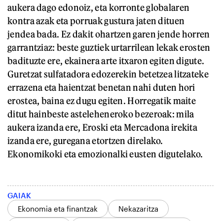
aukera dago edonoiz, eta korronte globalaren
kontra azak eta porruak gustura jaten dituen
jendea bada. Ez dakit ohartzen garen jende horren
garrantziaz: beste guztiek urtarrilean lekak erosten
badituzte ere, ekainera arte itxaron egiten digute.
Guretzat sulfatadora edozerekin betetzea litzateke
errazena eta haientzat benetan nahi duten hori
erostea, baina ez dugu egiten. Horregatik maite
ditut hainbeste asteleheneroko bezeroak: mila
aukera izanda ere, Eroski eta Mercadona irekita
izanda ere, guregana etortzen direlako.
Ekonomikoki eta emozionalki eusten digutelako.
GAIAK
Ekonomia eta finantzak
Nekazaritza