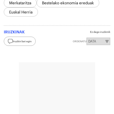
Merkataritza
Bestelako ekonomia ereduak
Euskal Herria
IRUZKINAK
Ez dago iruzkinik
Iruzkin bat egin
ORDENATU