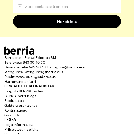
Berria.eus - Euskal Editorea SM
Telefonoa: 943 30 40 30
Bezero arreta: 943 30 43 45 | laguna@berria.eus
Webgunea:
webgunea@berria.eus
Publizitatea:
publi@bidera.eus
Harremanetan jarri
ORRIALDE KORPORATIBOAK
Ezagutu BERRIA Taldea
BERRIA berri bloga
Publizitatea
Galdera-erantzunak
Kontratazioak
Sarebide
LEGEA
Lege informazioa
Pribatutasun politika