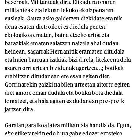
bezeroak. Militanteak dira. Elikadura onaren
militanteak eta lekuan lekuko ekoizpenaren
eusleak. Gauza asko galdetzen dizkidate eta nik
dena esaten diet: oiloei ez diedala pentsu
ekologikoa ematen, baina etxeko artoa eta
barazkiak ematen saiatzen naizela ahal dudan
heinean, sagarrak Hernanitik eramaten ditudala
eta haien barruan izakiak bizi direla, litekeena dela
azaren orri artean bizidunak agertzea...; botikak
erabiltzen ditudanean ere esan egiten diet.
Gorrinarekin gaizki nabilen urteetan aitortu egiten
diet amore eman dudala eta botika bota diedala
tomateei, eta hala egiten ez dudanean poz-pozik
jartzen dira.
Garaian garaikoa jatea militantzia handia da. Egun,
eko
etiketarekin edo hura gabe edozer erosteko