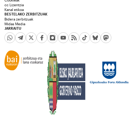
Cookieak
cc Lizentzia
Kanal etikoa
BESTELAKO ZERBITZUAK
Bidera zerbitzuak
Midas Media
JARRAITU