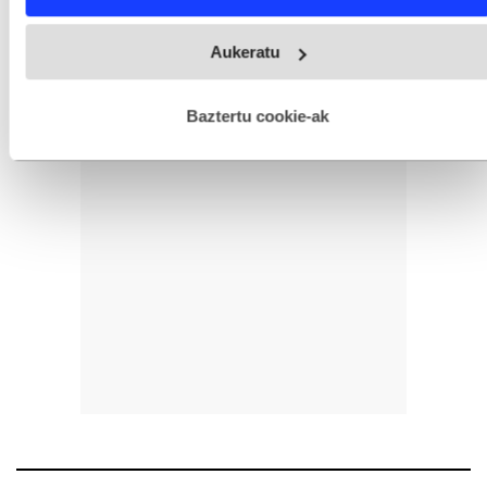
Webgune honek cookie propioak eta hirugarrenen cookie-
Aukeratu
fitxategiak erabiltzen ditu. Zure esperientzia eta zerbitzuak
hobetzeko asmoz, cookie teknologiaz baliatzen gara. Ohar
hau onartuz gero, teknologia hori erabiltzeko baimen
esplizitua ematen diguzu.
Gehiago irakurri
Baztertu cookie-ak