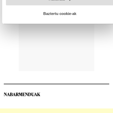
hobetzeko asmoz, cookie teknologiaz baliatzen gara. Ohar
hau onartuz gero, teknologia hori erabiltzeko baimen
esplizitua ematen diguzu.
Gehiago irakurri
Baztertu cookie-ak
NABARMENDUAK