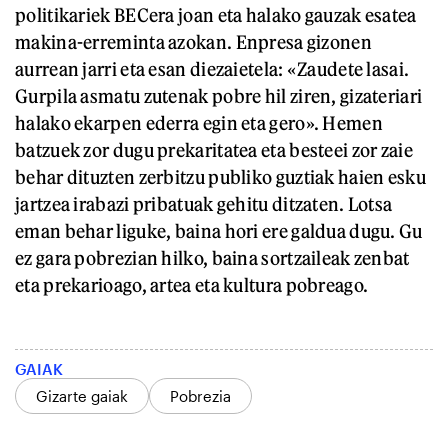
politikariek BECera joan eta halako gauzak esatea
makina-erreminta azokan. Enpresa gizonen
aurrean jarri eta esan diezaietela: «Zaudete lasai.
Gurpila asmatu zutenak pobre hil ziren, gizateriari
halako ekarpen ederra egin eta gero». Hemen
batzuek zor dugu prekaritatea eta besteei zor zaie
behar dituzten zerbitzu publiko guztiak haien esku
jartzea irabazi pribatuak gehitu ditzaten. Lotsa
eman behar liguke, baina hori ere galdua dugu. Gu
ez gara pobrezian hilko, baina sortzaileak zenbat
eta prekarioago, artea eta kultura pobreago.
GAIAK
Gizarte gaiak
Pobrezia