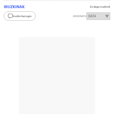
IRUZKINAK
Ez dago iruzkinik
Iruzkin bat egin
ORDENATU