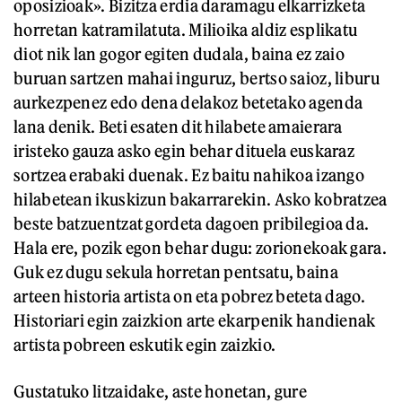
oposizioak». Bizitza erdia daramagu elkarrizketa
horretan katramilatuta. Milioika aldiz esplikatu
diot nik lan gogor egiten dudala, baina ez zaio
buruan sartzen mahai inguruz, bertso saioz, liburu
aurkezpenez edo dena delakoz betetako agenda
lana denik. Beti esaten dit hilabete amaierara
iristeko gauza asko egin behar dituela euskaraz
sortzea erabaki duenak. Ez baitu nahikoa izango
hilabetean ikuskizun bakarrarekin. Asko kobratzea
beste batzuentzat gordeta dagoen pribilegioa da.
Hala ere, pozik egon behar dugu: zorionekoak gara.
Guk ez dugu sekula horretan pentsatu, baina
arteen historia artista on eta pobrez beteta dago.
Historiari egin zaizkion arte ekarpenik handienak
artista pobreen eskutik egin zaizkio.
Gustatuko litzaidake, aste honetan, gure