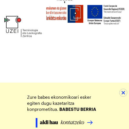
Zure babes ekonomikoari esker
egiten dugu kazetaritza
konprometitua.
BABESTU BERRIA