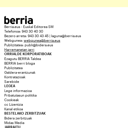
Berria.eus - Euskal Editorea SM
Telefonoa: 943 30 40 30
Bezero arreta: 943 30 43 45 | laguna@berria.eus
Webgunea:
webgunea@berria.eus
Publizitatea:
publi@bidera.eus
Harremanetan jarri
ORRIALDE KORPORATIBOAK
Ezagutu BERRIA Taldea
BERRIA berri bloga
Publizitatea
Galdera-erantzunak
Kontratazioak
Sarebide
LEGEA
Lege informazioa
Pribatutasun politika
Cookieak
cc Lizentzia
Kanal etikoa
BESTELAKO ZERBITZUAK
Bidera zerbitzuak
Midas Media
JARRAITU