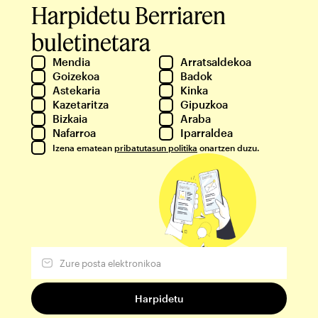
Harpidetu Berriaren
buletinetara
Mendia
Arratsaldekoa
Goizekoa
Badok
Astekaria
Kinka
Kazetaritza
Gipuzkoa
Bizkaia
Araba
Nafarroa
Iparraldea
Izena ematean
pribatutasun politika
onartzen duzu.