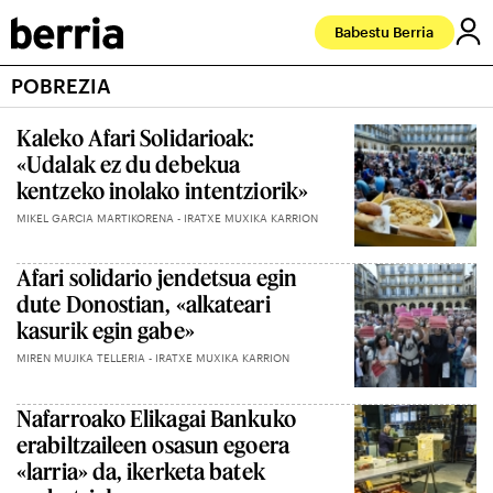
Babestu Berria
POBREZIA
Kaleko Afari Solidarioak:
«Udalak ez du debekua
kentzeko inolako intentziorik»
MIKEL GARCIA MARTIKORENA - IRATXE MUXIKA KARRION
Afari solidario jendetsua egin
dute Donostian, «alkateari
kasurik egin gabe»
MIREN MUJIKA TELLERIA - IRATXE MUXIKA KARRION
Nafarroako Elikagai Bankuko
erabiltzaileen osasun egoera
«larria» da, ikerketa batek