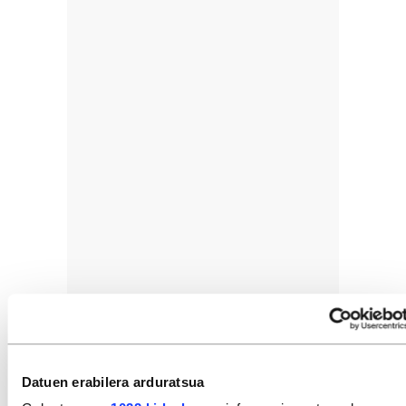
Datuen erabilera arduratsua