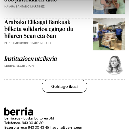
NAIARA SANTANO MARTINEZ
Arabako Elikagai Bankuak
bilketa solidarioa egingo du
hilaren 5ean eta 6an
PERU AMORRORTU BARRENETXEA
Instituzioen utzikeria
EDURNE BEGIRISTAIN
Gehiago ikusi
Berria.eus - Euskal Editorea SM
Telefonoa: 943 30 40 30
Bezero arreta: 943 30 43 45 | laguna@berria.eus