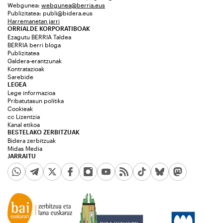
Webgunea:
webgunea@berria.eus
Publizitatea:
publi@bidera.eus
Harremanetan jarri
ORRIALDE KORPORATIBOAK
Ezagutu BERRIA Taldea
BERRIA berri bloga
Publizitatea
Galdera-erantzunak
Kontratazioak
Sarebide
LEGEA
Lege informazioa
Pribatutasun politika
Cookieak
cc Lizentzia
Kanal etikoa
BESTELAKO ZERBITZUAK
Bidera zerbitzuak
Midas Media
JARRAITU