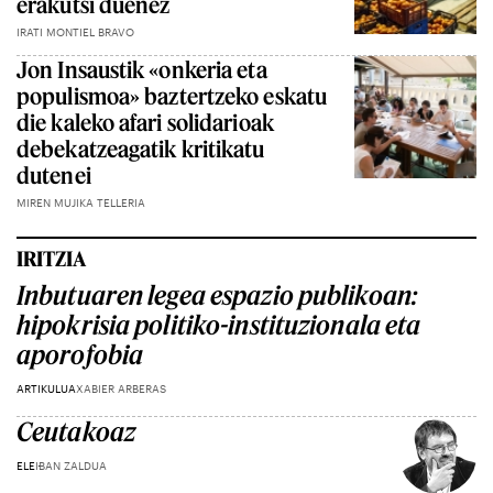
erakutsi duenez
IRATI MONTIEL BRAVO
Jon Insaustik «onkeria eta
populismoa» baztertzeko eskatu
die kaleko afari solidarioak
debekatzeagatik kritikatu
dutenei
MIREN MUJIKA TELLERIA
IRITZIA
Inbutuaren legea espazio publikoan:
hipokrisia politiko-instituzionala eta
aporofobia
ARTIKULUA
XABIER ARBERAS
Ceutakoaz
ELE
IBAN ZALDUA