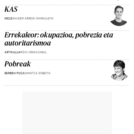
KAS
MELE
MAIDER ARREGI MARKULETA
Errekaleor: okupazioa, pobrezia eta
autoritarismoa
ARTIKULUA
PEIO ORMAZABAL
Pobreak
BERBEN POZA
ONINTZA ENBEITA