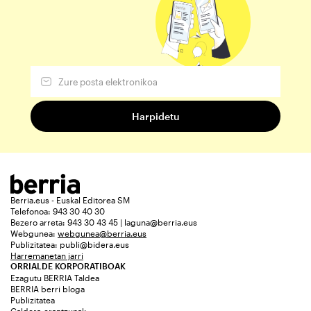
Berria.eus - Euskal Editorea SM
Telefonoa: 943 30 40 30
Bezero arreta: 943 30 43 45 | laguna@berria.eus
Webgunea:
webgunea@berria.eus
Publizitatea:
publi@bidera.eus
Harremanetan jarri
ORRIALDE KORPORATIBOAK
Ezagutu BERRIA Taldea
BERRIA berri bloga
Publizitatea