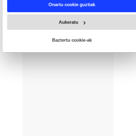
Find out more about how your personal data is processed
Onartu cookie guztiak
and set your preferences in the
details section
.
Webgune honek cookie propioak eta hirugarrenen cookie-
Aukeratu
fitxategiak erabiltzen ditu. Zure esperientzia eta zerbitzuak
hobetzeko asmoz, cookie teknologiaz baliatzen gara. Ohar
hau onartuz gero, teknologia hori erabiltzeko baimen
esplizitua ematen diguzu.
Gehiago irakurri
Baztertu cookie-ak