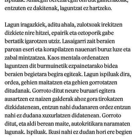
entzuten ez dakitenak, laguntzat ez hartzeko.
Lagun iragazkiek, aditu ahala, zulotxoak irekitzen
dizkiete nire hitzei, epairik eta oztoporik gabe
bertatik igarotzen utziz. Lasaigarri zait beraien
parean eseri eta korapilatzen nauenari buruz luze eta
zabal mintzatzea. Kaos mentala ordenatzen
laguntzen dit burmuinetik ezpainetarako bidea
beraien begietara begira egiteak. Lagun ispiluak dira,
ordea, gehien maitatzen eta gehien gorrotatzen
ditudanak. Gorroto ditut neure buruari egitera
ausartzen ez naizen galderak ahoz gora tirokatzen
dizkidatenean, entzun nahi dudanaren ordez entzun
nahi ez dudana xuxurlatzen didatenean. Gorroto
ditut, eta aldi berean maite, autokritikara naramaten
lagunak. Ispiluak. Ikusi nahi ez dudan hori ere begien