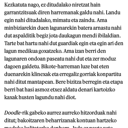
Kezkatuta nago, ez ditudalako niretzat hain
garrantzitsuak diren harremanak galdu nahi. Landu
egin nahi ditudalako, mimatu eta zaindu. Ama
minbiziarekin duen lagunarekin batera arnastu nahi
dut aspalditik begiz jota daukagun mendi ibilaldian.
Tarte bat hartu nahi dut guardiak egin eta egin ari den
lagun medikua goxatzeko. Ama izan berri den
lagunaren ondoan paseatu nahi dut eta zer moduz
dagoen galdetu. Bikote-harreman luze bat eten
duenarekin klinexak eta erregaliz gorriak konpartitu
nahi ditut mantapean. Bere bizitza berregin eta etapa
berri bat hasi asmoz etxez aldatu denari kartoizko
kaxak husten lagundu nahi diot.
Doodle-
rik gabeko aurrez aurreko hitzorduak nahi
ditut; bakoitzaren beharrizanak kontuan hartzeko