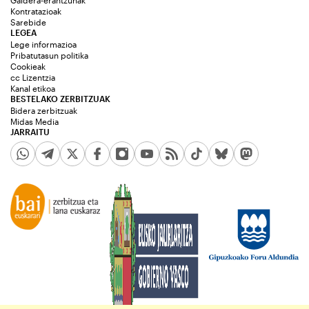
Galdera-erantzunak
Kontratazioak
Sarebide
LEGEA
Lege informazioa
Pribatutasun politika
Cookieak
cc Lizentzia
Kanal etikoa
BESTELAKO ZERBITZUAK
Bidera zerbitzuak
Midas Media
JARRAITU