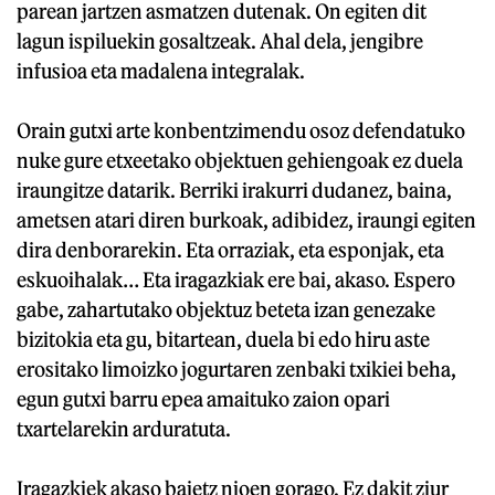
parean jartzen asmatzen dutenak. On egiten dit
lagun ispiluekin gosaltzeak. Ahal dela, jengibre
infusioa eta madalena integralak.
Orain gutxi arte konbentzimendu osoz defendatuko
nuke gure etxeetako objektuen gehiengoak ez duela
iraungitze datarik. Berriki irakurri dudanez, baina,
ametsen atari diren burkoak, adibidez, iraungi egiten
dira denborarekin. Eta orraziak, eta esponjak, eta
eskuoihalak… Eta iragazkiak ere bai, akaso. Espero
gabe, zahartutako objektuz beteta izan genezake
bizitokia eta gu, bitartean, duela bi edo hiru aste
erositako limoizko jogurtaren zenbaki txikiei beha,
egun gutxi barru epea amaituko zaion opari
txartelarekin arduratuta.
Iragazkiek akaso baietz nioen gorago. Ez dakit ziur