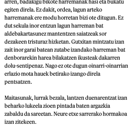
arren, badakigu bikote harremanak hasi eta bukatu
egiten direla. Ez dakit, ordea, lagun arteko
harremanak ere modu horretan bizi ote ditugun. Ez
dut sekula inor entzun lagun harreman bat
aldebakartasunez mantentzen saiatzeak sor
dezakeen tristuraz hizketan. Gutxitan mintzatu izan
zait inor garai batean zutabe izandako harreman bat
denborarekin harea bilakatzen ikusteak dakarren
dolu-sentipenaz. Nago ez ote dugun oinarri-oinarrian
erlazio mota hauek betirako izango direla
pentsatzen.
Maitasunak, lurrak bezala, lantzen duenarentzat izan
beharko lukeela zioen pintada baten argazkia
zabaldu da sareetan. Neure etxe sarrerako hormakoa
izan zitekeen.