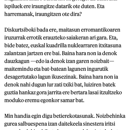
ispiluek ere iraungitze datarik ote duten. Eta
harremanak, iraungitzen ote dira?
Diskurtsiboki bada ere, maitasun erromantikoaren
iruzurrak errotik erauzteko saiakeran ari gara. Eta,
bide batez, euskal kuadrilla nuklearraren itxitasuna
zalantzan jartzen ere bai. Baina hara non ia denok
dauzkagun —edo ia denok izan garen noizbait—
maitemindu eta bat-batean lagunen ingurutik
desagertutako lagun ikusezinak. Baina hara non ia
denok nahi dugun lur zati txiki bat, luiziren batek
guztia hankaz gora jarrita ere bertara lasai itzultzeko
moduko eremu egonkor samar bat.
Min handia egin digu betierekotasunak. Noizbehinka
gurea salbuespena izan daitekeela sinestera iritsi