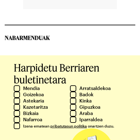
NABARMENDUAK
Harpidetu Berriaren
buletinetara
Mendia
Arratsaldekoa
Goizekoa
Badok
Astekaria
Kinka
Kazetaritza
Gipuzkoa
Bizkaia
Araba
Nafarroa
Iparraldea
Izena ematean
pribatutasun politika
onartzen duzu.