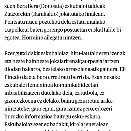
zuen Bera Bera (Donostia) eskubaloi taldeak
Zuazorekin (Barakaldo) jokatutako finalean.
Pentsatu nuen poztekoa dela estatu mailako
txapelketa baten gorengo postuetan euskal talde bi
egotea. Horraino ailegatu nintzen.
Ezer gutxi dakit eskubaloiaz: hiru-lau talderen izenak
eta beste hainbeste jokalarirenak;aurpegia jartzen
diodan bakarra, bestelako arrazoiengatik gainera, Eli
Pinedo da eta bera erretiratu berri da. Esan nezake
eskubaloi femeninoa komunikabideetan
inbisibilizatzen dutelako dela, ez futbola, ez
gizonezkoena ez delako, baina gezurretan ariko
nintzateke; gaur egun, gura izanez gero, edozeri
buruzko informazioa baitugu esku-eskura.
Eskubaloiaz ezer ez badakit, kirola jeneralean