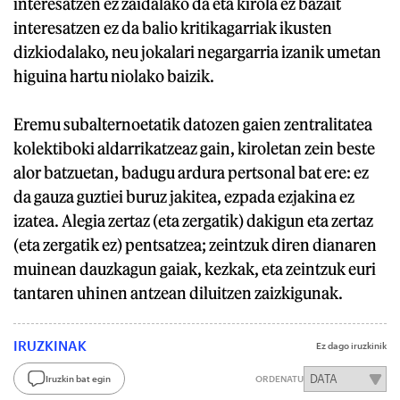
interesatzen ez zaidalako da eta kirola ez bazait
interesatzen ez da balio kritikagarriak ikusten
dizkiodalako, neu jokalari negargarria izanik umetan
higuina hartu niolako baizik.
Eremu subalternoetatik datozen gaien zentralitatea
kolektiboki aldarrikatzeaz gain, kiroletan zein beste
alor batzuetan, badugu ardura pertsonal bat ere: ez
da gauza guztiei buruz jakitea, ezpada ezjakina ez
izatea. Alegia zertaz (eta zergatik) dakigun eta zertaz
(eta zergatik ez) pentsatzea; zeintzuk diren dianaren
muinean dauzkagun gaiak, kezkak, eta zeintzuk euri
tantaren uhinen antzean diluitzen zaizkigunak.
IRUZKINAK
Ez dago iruzkinik
Iruzkin bat egin
ORDENATU