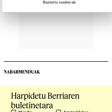
esplizitua ematen diguzu.
Gehiago irakurri
Baztertu cookie-ak
NABARMENDUAK
Harpidetu Berriaren
buletinetara