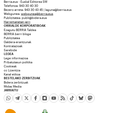
Berria.eus - Euskal Editorea SM
Telefonoa: 943 30 40 30
Bezero arreta: 943 30 43 45 | laguna@berria.eus
Webgunea:
webgunea@berria.eus
Publizitatea:
publi@bidera.eus
Harremanetan jarri
ORRIALDE KORPORATIBOAK
Ezagutu BERRIA Taldea
BERRIA berri bloga
Publizitatea
Galdera-erantzunak
Kontratazioak
Sarebide
LEGEA
Lege informazioa
Pribatutasun politika
Cookieak
cc Lizentzia
Kanal etikoa
BESTELAKO ZERBITZUAK
Bidera zerbitzuak
Midas Media
JARRAITU