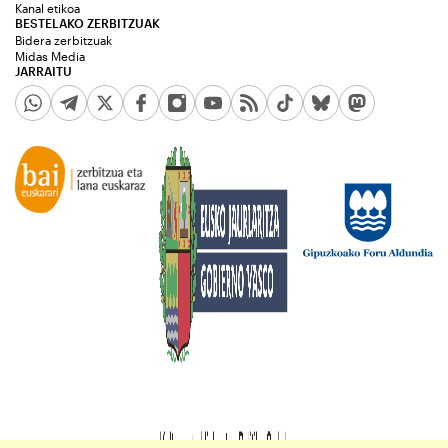
Kanal etikoa
BESTELAKO ZERBITZUAK
Bidera zerbitzuak
Midas Media
JARRAITU