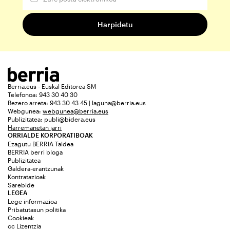
Berria.eus - Euskal Editorea SM
Telefonoa: 943 30 40 30
Bezero arreta: 943 30 43 45 | laguna@berria.eus
Webgunea:
webgunea@berria.eus
Publizitatea:
publi@bidera.eus
Harremanetan jarri
ORRIALDE KORPORATIBOAK
Ezagutu BERRIA Taldea
BERRIA berri bloga
Publizitatea
Galdera-erantzunak
Kontratazioak
Sarebide
LEGEA
Lege informazioa
Pribatutasun politika
Cookieak
cc Lizentzia