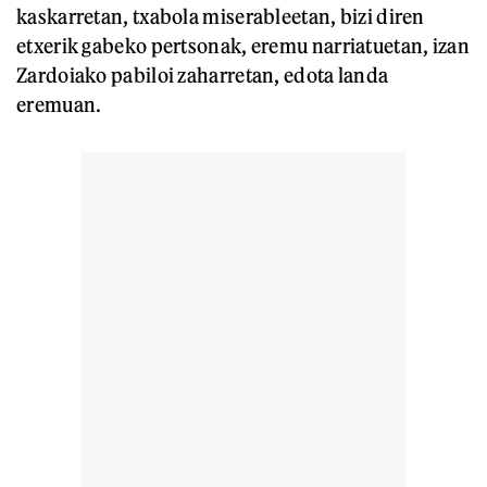
kaskarretan, txabola miserableetan, bizi diren
etxerik gabeko pertsonak, eremu narriatuetan, izan
Zardoiako pabiloi zaharretan, edota landa
eremuan.