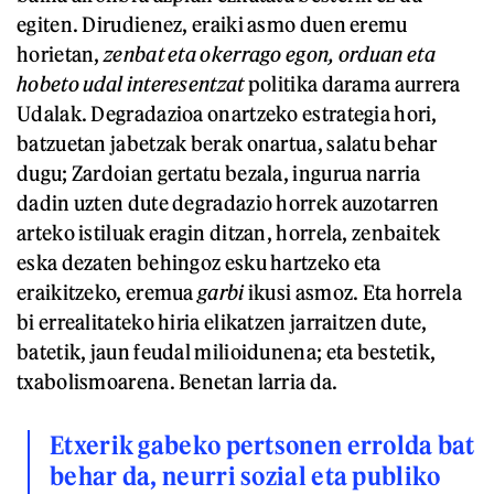
egiten. Dirudienez, eraiki asmo duen eremu
horietan,
zenbat eta okerrago egon, orduan eta
hobeto udal interesentzat
politika darama aurrera
Udalak. Degradazioa onartzeko estrategia hori,
batzuetan jabetzak berak onartua, salatu behar
dugu; Zardoian gertatu bezala, ingurua narria
dadin uzten dute degradazio horrek auzotarren
arteko istiluak eragin ditzan, horrela, zenbaitek
eska dezaten behingoz esku hartzeko eta
eraikitzeko, eremua
garbi
ikusi asmoz. Eta horrela
bi errealitateko hiria elikatzen jarraitzen dute,
batetik, jaun feudal milioidunena; eta bestetik,
txabolismoarena. Benetan larria da.
Etxerik gabeko pertsonen errolda bat
behar da, neurri sozial eta publiko