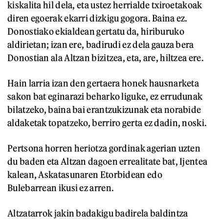
kiskalita hil dela, eta ustez herrialde txiroetakoak
diren egoerak ekarri dizkigu gogora. Baina ez.
Donostiako ekialdean gertatu da, hiriburuko
aldirietan; izan ere, badirudi ez dela gauza bera
Donostian ala Altzan bizitzea, eta, are, hiltzea ere.
Hain larria izan den gertaera honek hausnarketa
sakon bat eginarazi beharko liguke, ez errudunak
bilatzeko, baina bai erantzukizunak eta norabide
aldaketak topatzeko, berriro gerta ez dadin, noski.
Pertsona horren heriotza gordinak agerian uzten
du baden eta Altzan dagoen errealitate bat, Ijentea
kalean, Askatasunaren Etorbidean edo
Bulebarrean ikusi ez arren.
Altzatarrok jakin badakigu badirela baldintza