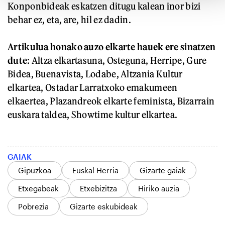
Konponbideak eskatzen ditugu kalean inor bizi
behar ez, eta, are, hil ez dadin.
Artikulua honako auzo elkarte hauek ere sinatzen
dute
: Altza elkartasuna, Osteguna, Herripe, Gure
Bidea, Buenavista, Lodabe, Altzania Kultur
elkartea, Ostadar Larratxoko emakumeen
elkaertea, Plazandreok elkarte feminista, Bizarrain
euskara taldea, Showtime kultur elkartea.
GAIAK
Gipuzkoa
Euskal Herria
Gizarte gaiak
Etxegabeak
Etxebizitza
Hiriko auzia
Pobrezia
Gizarte eskubideak