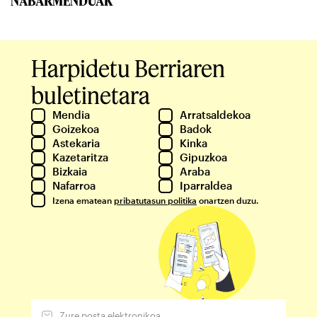
NABARMENDUAK
Harpidetu Berriaren
buletinetara
Mendia
Arratsaldekoa
Goizekoa
Badok
Astekaria
Kinka
Kazetaritza
Gipuzkoa
Bizkaia
Araba
Nafarroa
Iparraldea
Izena ematean
pribatutasun politika
onartzen duzu.