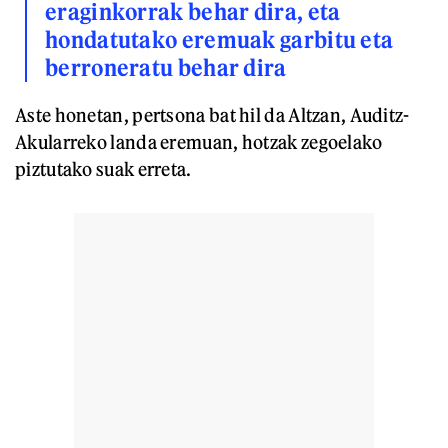
eraginkorrak behar dira, eta
hondatutako eremuak garbitu eta
berroneratu behar dira
Aste honetan, pertsona bat hil da Altzan, Auditz-
Akularreko landa eremuan, hotzak zegoelako
piztutako suak erreta.