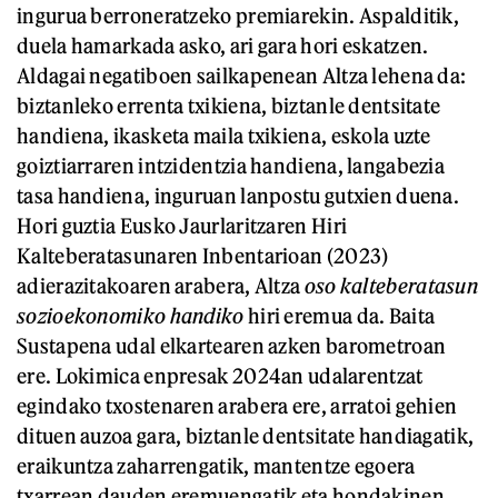
ingurua berroneratzeko premiarekin. Aspalditik,
duela hamarkada asko, ari gara hori eskatzen.
Aldagai negatiboen sailkapenean Altza lehena da:
biztanleko errenta txikiena, biztanle dentsitate
handiena, ikasketa maila txikiena, eskola uzte
goiztiarraren intzidentzia handiena, langabezia
tasa handiena, inguruan lanpostu gutxien duena.
Hori guztia Eusko Jaurlaritzaren Hiri
Kalteberatasunaren Inbentarioan (2023)
adierazitakoaren arabera, Altza
oso kalteberatasun
sozioekonomiko handiko
hiri eremua da. Baita
Sustapena udal elkartearen azken barometroan
ere. Lokimica enpresak 2024an udalarentzat
egindako txostenaren arabera ere, arratoi gehien
dituen auzoa gara, biztanle dentsitate handiagatik,
eraikuntza zaharrengatik, mantentze egoera
txarrean dauden eremuengatik eta hondakinen