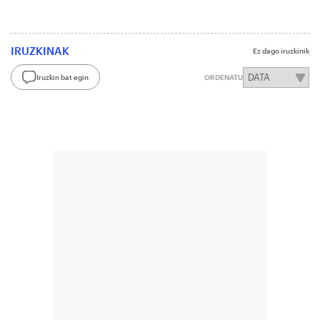
IRUZKINAK
Ez dago iruzkinik
Iruzkin bat egin
ORDENATU