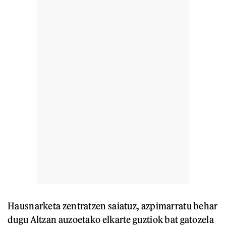
Hausnarketa zentratzen saiatuz, azpimarratu behar
dugu Altzan auzoetako elkarte guztiok bat gatozela