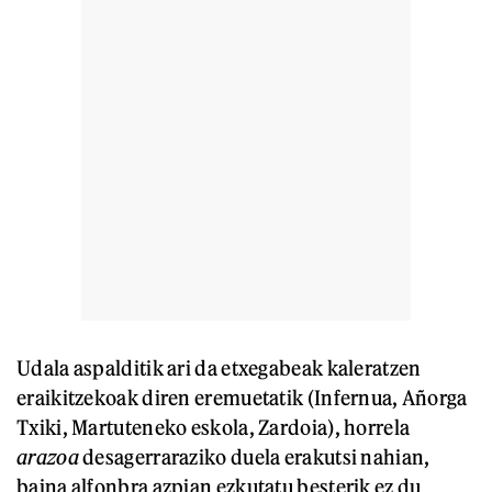
Udala aspalditik ari da etxegabeak kaleratzen
eraikitzekoak diren eremuetatik (Infernua, Añorga
Txiki, Martuteneko eskola, Zardoia), horrela
arazoa
desagerraraziko duela erakutsi nahian,
baina alfonbra azpian ezkutatu besterik ez du