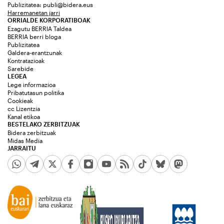
Publizitatea:
publi@bidera.eus
Harremanetan jarri
ORRIALDE KORPORATIBOAK
Ezagutu BERRIA Taldea
BERRIA berri bloga
Publizitatea
Galdera-erantzunak
Kontratazioak
Sarebide
LEGEA
Lege informazioa
Pribatutasun politika
Cookieak
cc Lizentzia
Kanal etikoa
BESTELAKO ZERBITZUAK
Bidera zerbitzuak
Midas Media
JARRAITU