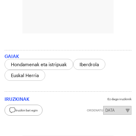
GAIAK
Hondamenak eta istripuak
Iberdrola
Euskal Herria
IRUZKINAK
Ez dago iruzkinik
Iruzkin bat egin
ORDENATU