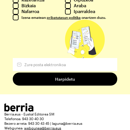
Bizkaia
Araba
Nafarroa
Iparraldea
Izena ematean
pribatutasun politika
onartzen duzu.
Berria.eus - Euskal Editorea SM
Telefonoa: 943 30 40 30
Bezero arreta: 943 30 43 45 | laguna@berria.eus
Webgunea:
webgunea@berria.eus