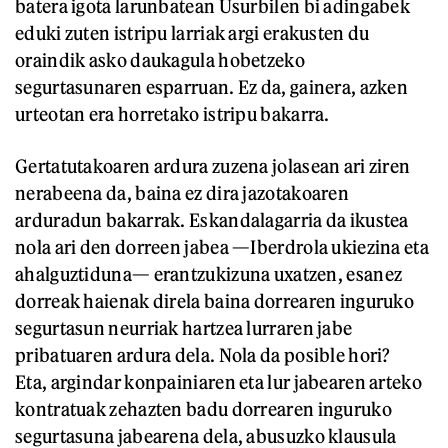
batera igota larunbatean Usurbilen bi adingabek
eduki zuten istripu larriak argi erakusten du
oraindik asko daukagula hobetzeko
segurtasunaren esparruan. Ez da, gainera, azken
urteotan era horretako istripu bakarra.
Gertatutakoaren ardura zuzena jolasean ari ziren
nerabeena da, baina ez dira jazotakoaren
arduradun bakarrak. Eskandalagarria da ikustea
nola ari den dorreen jabea —Iberdrola ukiezina eta
ahalguztiduna— erantzukizuna uxatzen, esanez
dorreak haienak direla baina dorrearen inguruko
segurtasun neurriak hartzea lurraren jabe
pribatuaren ardura dela. Nola da posible hori?
Eta, argindar konpainiaren eta lur jabearen arteko
kontratuak zehazten badu dorrearen inguruko
segurtasuna jabearena dela, abusuzko klausula