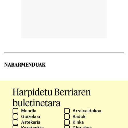
NABARMENDUAK
Harpidetu Berriaren
buletinetara
Mendia
Arratsaldekoa
Goizekoa
Badok
Astekaria
Kinka
Kazetaritza
Gipuzkoa