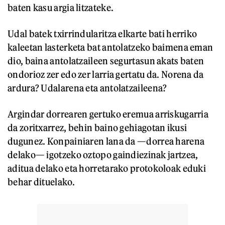
baten kasu argia litzateke.
Udal batek txirrindularitza elkarte bati herriko
kaleetan lasterketa bat antolatzeko baimena eman
dio, baina antolatzaileen segurtasun akats baten
ondorioz zer edo zer larria gertatu da. Norena da
ardura? Udalarena eta antolatzaileena?
Argindar dorrearen gertuko eremua arriskugarria
da zoritxarrez, behin baino gehiagotan ikusi
dugunez. Konpainiaren lana da —dorrea harena
delako— igotzeko oztopo gaindiezinak jartzea,
aditua delako eta horretarako protokoloak eduki
behar dituelako.