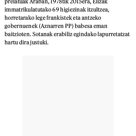
prelatuak Araban, 1978tik 2015era, Elizak
immatrikulatutako 69 higiezinak itzultzea,
horretarako lege frankistek eta antzeko
gobernuenek (Aznarren PP) babesa eman
baitzioten. Sotanak erabiliz egindako lapurretatzat
hartu dira justuki.