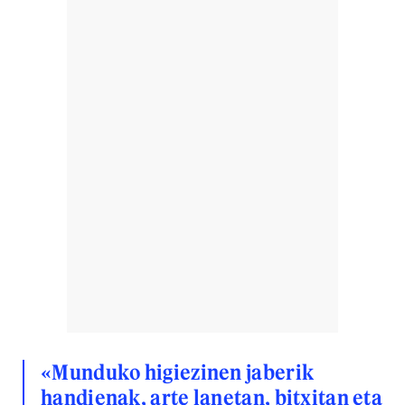
«Munduko higiezinen jaberik
handienak, arte lanetan, bitxitan eta