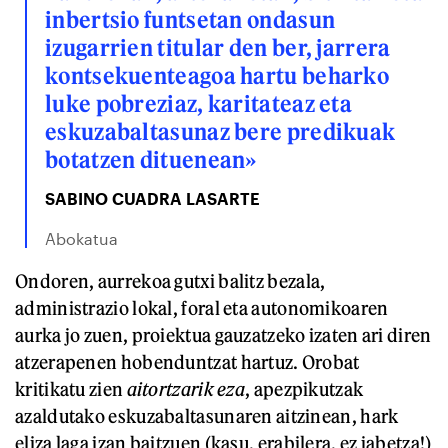
inbertsio funtsetan ondasun
izugarrien titular den ber, jarrera
kontsekuenteagoa hartu beharko
luke pobreziaz, karitateaz eta
eskuzabaltasunaz bere predikuak
botatzen dituenean»
SABINO CUADRA LASARTE
Abokatua
Ondoren, aurrekoa gutxi balitz bezala,
administrazio lokal, foral eta autonomikoaren
aurka jo zuen, proiektua gauzatzeko izaten ari diren
atzerapenen hobenduntzat hartuz. Orobat
kritikatu zien
aitortzarik eza
, apezpikutzak
azaldutako eskuzabaltasunaren aitzinean, hark
eliza laga izan baitzuen (kasu, erabilera, ez jabetza!)