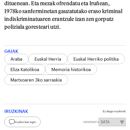
dituenean. Eta mezak ofrendatu eta Iruñean,
1978ko sanferminetan gauzatutako eraso kriminal
indiskriminatuaren erantzule izan zen gorputz
poliziala goresteari utzi.
GAIAK
Araba
Euskal Herria
Euskal Herriko politika
Eliza Katolikoa
Memoria historikoa
Martxoaren 3ko sarraskia
IRUZKINAK
Ez dago iruzkinik
Iruzkin bat egin
ORDENATU