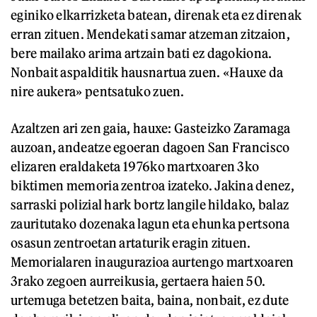
eginiko elkarrizketa batean, direnak eta ez direnak
erran zituen. Mendekati samar atzeman zitzaion,
bere mailako arima artzain bati ez dagokiona.
Nonbait aspalditik hausnartua zuen. «Hauxe da
nire aukera» pentsatuko zuen.
Azaltzen ari zen gaia, hauxe: Gasteizko Zaramaga
auzoan, andeatze egoeran dagoen San Francisco
elizaren eraldaketa 1976ko martxoaren 3ko
biktimen memoria zentroa izateko. Jakina denez,
sarraski polizial hark bortz langile hildako, balaz
zauritutako dozenaka lagun eta ehunka pertsona
osasun zentroetan artaturik eragin zituen.
Memorialaren inaugurazioa aurtengo martxoaren
3rako zegoen aurreikusia, gertaera haien 50.
urtemuga betetzen baita, baina, nonbait, ez dute