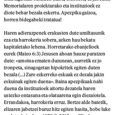
Memorialaren proiekturako eta instituzioek ez
diote behar bezala eskertu. Apezpiku gaizoa,
horren bidegabeki tratatua!
Haren adierazpenek erakusten dute umiltasunik
eza eta harrokeria sobera, azken hau bekatu
kapitaletako lehena. Horretarako ebanjelioek
eurek (Mateo 6:3) Jesusen ahoan hauxe paratzen
dute:
«
amoina ematen duzunean, aurretik ez jo
tronpeta, sinagogetan hipokritek egiten duten
bezala (…) Zure ezkerreko eskuak ez dezala jakin
eskuinak egiten duena». Baina apezpikuak nahi
duena da instituzioek aitortu dezatela haren
ustezko ontasuna eta olatuarena egin diezaiotela.
Errandakoa, harrokeria erruz. Bertze alde batetik,
elizaren jabetzei buruz hitz egiten hasita, hobe luke