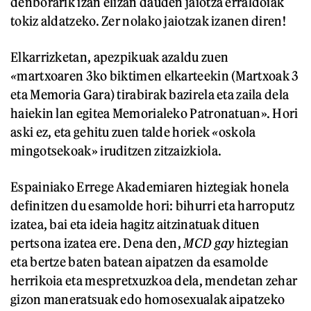
denborarik izan elizan dauden jaiotza erraldoiak
tokiz aldatzeko. Zer nolako jaiotzak izanen diren!
Elkarrizketan, apezpikuak azaldu zuen
«
martxoaren 3ko biktimen elkarteekin (Martxoak 3
eta Memoria Gara) tirabirak bazirela eta zaila dela
haiekin lan egitea Memorialeko Patronatuan». Hori
aski ez, eta gehitu zuen talde horiek
«
oskola
mingotsekoak» iruditzen zitzaizkiola.
Espainiako Errege Akademiaren hiztegiak honela
definitzen du esamolde hori: bihurri eta harroputz
izatea, bai eta ideia hagitz aitzinatuak dituen
pertsona izatea ere. Dena den,
MCD gay
hiztegian
eta bertze baten batean aipatzen da esamolde
herrikoia eta mespretxuzkoa dela, mendetan zehar
gizon maneratsuak edo homosexualak aipatzeko