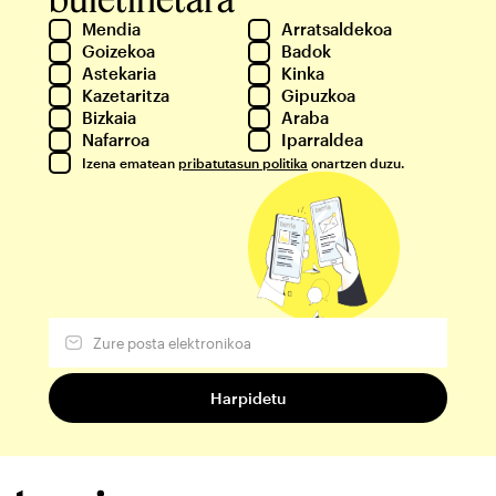
Mendia
Arratsaldekoa
Goizekoa
Badok
Astekaria
Kinka
Kazetaritza
Gipuzkoa
Bizkaia
Araba
Nafarroa
Iparraldea
Izena ematean
pribatutasun politika
onartzen duzu.