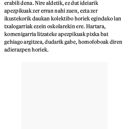
erabili dena. Nire aldetik, ez dut ideiarik
apezpikuak zer erran nahi zuen, ezta zer
ikustekorik daukan kolektibo horiek egindako lan
txalogarriak ezein oskolarekin ere. Hartara,
komenigarria litzateke apezpikuak pixka bat
gehiago argitzea, dudarik gabe, homofoboak diren
adierazpen horiek.