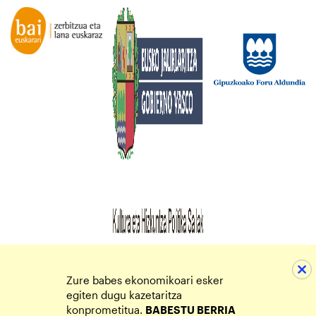
Zure babes ekonomikoari esker
egiten dugu kazetaritza
konprometitua.
BABESTU BERRIA