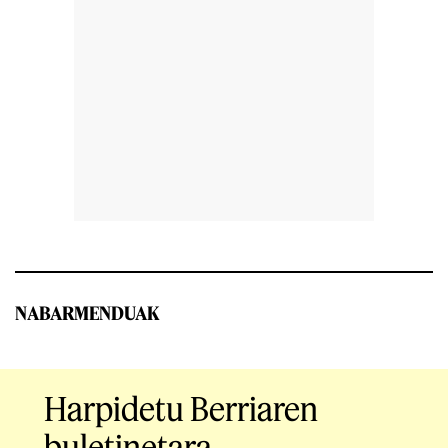
NABARMENDUAK
Harpidetu Berriaren
buletinetara