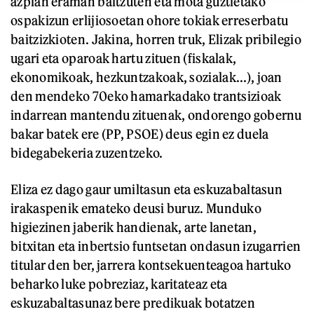
azpian eraman baitzuten eta mota guztietako
ospakizun erlijiosoetan ohore tokiak erreserbatu
baitzizkioten. Jakina, horren truk, Elizak pribilegio
ugari eta oparoak hartu zituen (fiskalak,
ekonomikoak, hezkuntzakoak, sozialak...), joan
den mendeko 70eko hamarkadako trantsizioak
indarrean mantendu zituenak, ondorengo gobernu
bakar batek ere (PP, PSOE) deus egin ez duela
bidegabekeria zuzentzeko.
Eliza ez dago gaur umiltasun eta eskuzabaltasun
irakaspenik emateko deusi buruz. Munduko
higiezinen jaberik handienak, arte lanetan,
bitxitan eta inbertsio funtsetan ondasun izugarrien
titular den ber, jarrera kontsekuenteagoa hartuko
beharko luke pobreziaz, karitateaz eta
eskuzabaltasunaz bere predikuak botatzen