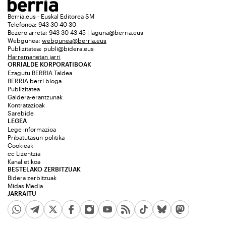
Berria.eus - Euskal Editorea SM
Telefonoa: 943 30 40 30
Bezero arreta: 943 30 43 45 | laguna@berria.eus
Webgunea:
webgunea@berria.eus
Publizitatea:
publi@bidera.eus
Harremanetan jarri
ORRIALDE KORPORATIBOAK
Ezagutu BERRIA Taldea
BERRIA berri bloga
Publizitatea
Galdera-erantzunak
Kontratazioak
Sarebide
LEGEA
Lege informazioa
Pribatutasun politika
Cookieak
cc Lizentzia
Kanal etikoa
BESTELAKO ZERBITZUAK
Bidera zerbitzuak
Midas Media
JARRAITU