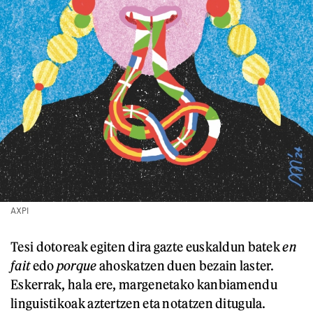
AXPI
Tesi dotoreak egiten dira gazte euskaldun batek
en
fait
edo
porque
ahoskatzen duen bezain laster.
Eskerrak, hala ere, margenetako kanbiamendu
linguistikoak aztertzen eta notatzen ditugula.