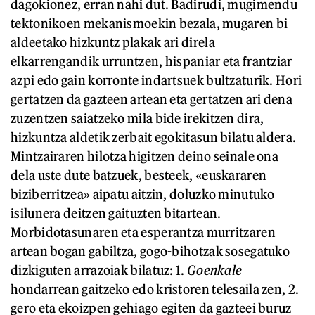
dagokionez, erran nahi dut. Badirudi, mugimendu
tektonikoen mekanismoekin bezala, mugaren bi
aldeetako hizkuntz plakak ari direla
elkarrengandik urruntzen, hispaniar eta frantziar
azpi edo gain korronte indartsuek bultzaturik. Hori
gertatzen da gazteen artean eta gertatzen ari dena
zuzentzen saiatzeko mila bide irekitzen dira,
hizkuntza aldetik zerbait egokitasun bilatu aldera.
Mintzairaren hilotza higitzen deino seinale ona
dela uste dute batzuek, besteek, «euskararen
biziberritzea» aipatu aitzin, doluzko minutuko
isilunera deitzen gaituzten bitartean.
Morbidotasunaren eta esperantza murritzaren
artean bogan gabiltza, gogo-bihotzak sosegatuko
dizkiguten arrazoiak bilatuz: 1.
Goenkale
hondarrean gaitzeko edo kristoren telesaila zen, 2.
gero eta ekoizpen gehiago egiten da gazteei buruz