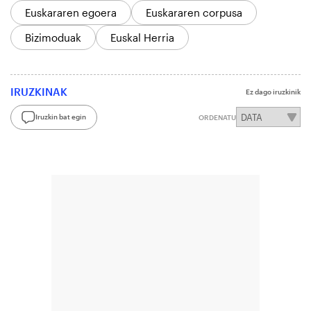
Euskararen egoera
Euskararen corpusa
Bizimoduak
Euskal Herria
IRUZKINAK
Ez dago iruzkinik
Iruzkin bat egin
ORDENATU