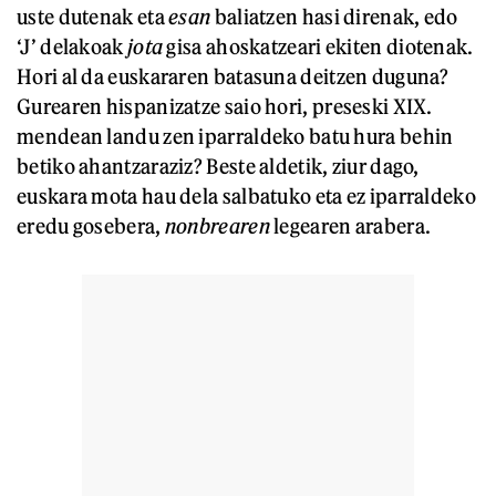
uste dutenak eta
esan
baliatzen hasi direnak, edo
‘J’ delakoak
jota
gisa ahoskatzeari ekiten diotenak.
Hori al da euskararen batasuna deitzen duguna?
Gurearen hispanizatze saio hori, preseski XIX.
mendean landu zen iparraldeko batu hura behin
betiko ahantzaraziz? Beste aldetik, ziur dago,
euskara mota hau dela salbatuko eta ez iparraldeko
eredu gosebera,
nonbrearen
legearen arabera.