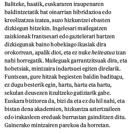
Baliteke, haatik, euskararen iraupenaren
baldintzetatik bat oinarrian hibridazioa edo
kreolizatzea izatea, auzo hizkuntzei ebasten
dizkiegun hitzekin. Ingelesari mailegatzen
zaizkionak frantsesari edo gaztelerari hartzen
dizkiegunak baino hobekiago ikusiak dira
orokorrean, apalik diot, eta ez nuke
heiteatua
izan
nahi horregatik. Maileguak garrantzitsuak dira, eta
hobetsiak, mintzaira indartsuei egiten direlarik.
Funtsean, gure hitzak begiesten baldin baditugu,
ez dugu besterik egin, hartu, hartu eta hartu,
sekulan deusezen itzultzeko gutiziarik gabe.
Euskara bizitorea da, bizi da eta ez du hil nahi, eta
bistan dena akademien, hizkuntza aztertzaileen
edo irakasleen ereduak burrustan gainditzen ditu.
Gainerako mintzairen parekoa da horretan.