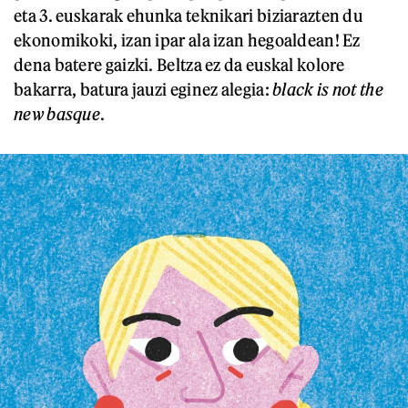
eta 3. euskarak ehunka teknikari biziarazten du
ekonomikoki, izan ipar ala izan hegoaldean! Ez
dena batere gaizki. Beltza ez da euskal kolore
bakarra, batura jauzi eginez alegia:
black is not the
new basque
.