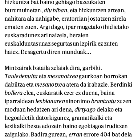
hizkuntza bat baino gehiago bazeukaten
burumuinetan,
diu biban
, eta hizkuntzen artean,
nahitara ala nahigabe, eratorrian jostatzen zirela
ematen zuen. Argi dago, ipar mugetako ihidietako
euskaradunez ari naizela, beraien
euskalduntasunaz segurtasun izpirik ez zuten
haiez. Desagertu diren munduak...
Mintzairak bataila zelaiak dira, garbiki.
Tauledenuita
eta
mesanotxea
gaurkoan borrokan
dabiltza eta
mesanotxea
atera da irabazle. Berdinki
bollera
elea, euskaratik ezer ez duena, baina
iparraldean
lesbianaren
sinonimo
brantxatu
zuzen
moduan hedatzen ari dena,
dirtyago
delako eta
hegoaldetik datorkigunez, gramatikalki eta
lexikalki beste edozein baino egokiagoa iruditzen
zaigulako. Badira gurean,
erran
errore 404 bat dela