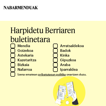
NABARMENDUAK
Harpidetu Berriaren
buletinetara
Mendia
Arratsaldekoa
Goizekoa
Badok
Astekaria
Kinka
Kazetaritza
Gipuzkoa
Bizkaia
Araba
Nafarroa
Iparraldea
Izena ematean
pribatutasun politika
onartzen duzu.