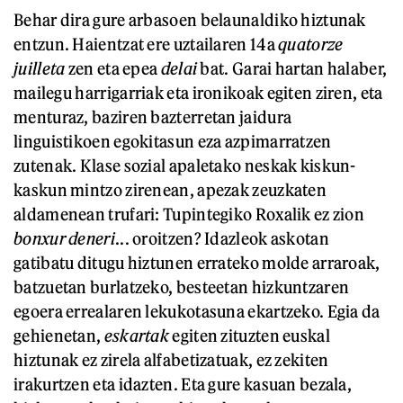
Behar dira gure arbasoen belaunaldiko hiztunak
entzun. Haientzat ere uztailaren 14a
quatorze
juilleta
zen eta epea
delai
bat. Garai hartan halaber,
mailegu harrigarriak eta ironikoak egiten ziren, eta
menturaz, baziren bazterretan jaidura
linguistikoen egokitasun eza azpimarratzen
zutenak. Klase sozial apaletako neskak kiskun-
kaskun mintzo zirenean, apezak zeuzkaten
aldamenean trufari: Tupintegiko Roxalik ez zion
bonxur deneri
... oroitzen? Idazleok askotan
gatibatu ditugu hiztunen errateko molde arraroak,
batzuetan burlatzeko, besteetan hizkuntzaren
egoera errealaren lekukotasuna ekartzeko. Egia da
gehienetan,
eskartak
egiten zituzten euskal
hiztunak ez zirela alfabetizatuak, ez zekiten
irakurtzen eta idazten. Eta gure kasuan bezala,