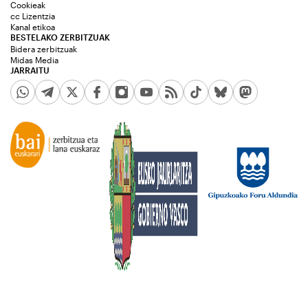
Cookieak
cc Lizentzia
Kanal etikoa
BESTELAKO ZERBITZUAK
Bidera zerbitzuak
Midas Media
JARRAITU