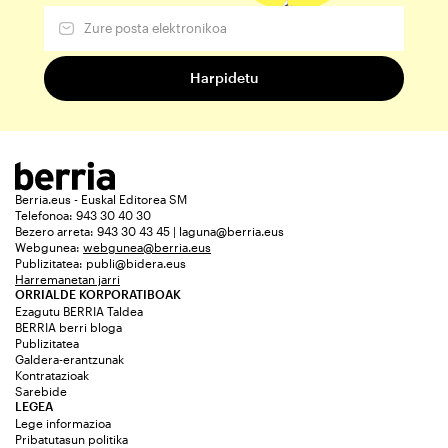
Berria.eus - Euskal Editorea SM
Telefonoa: 943 30 40 30
Bezero arreta: 943 30 43 45 | laguna@berria.eus
Webgunea:
webgunea@berria.eus
Publizitatea:
publi@bidera.eus
Harremanetan jarri
ORRIALDE KORPORATIBOAK
Ezagutu BERRIA Taldea
BERRIA berri bloga
Publizitatea
Galdera-erantzunak
Kontratazioak
Sarebide
LEGEA
Lege informazioa
Pribatutasun politika