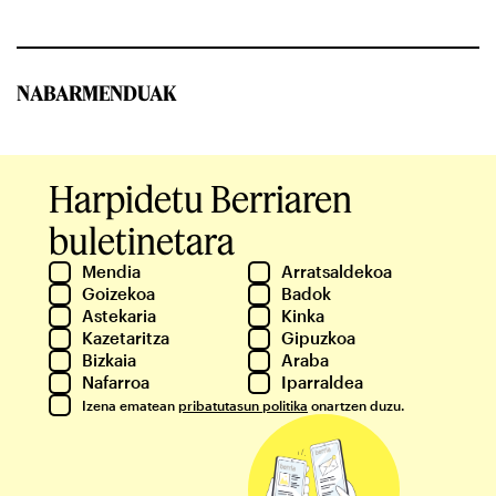
NABARMENDUAK
Harpidetu Berriaren
buletinetara
Mendia
Arratsaldekoa
Goizekoa
Badok
Astekaria
Kinka
Kazetaritza
Gipuzkoa
Bizkaia
Araba
Nafarroa
Iparraldea
Izena ematean
pribatutasun politika
onartzen duzu.