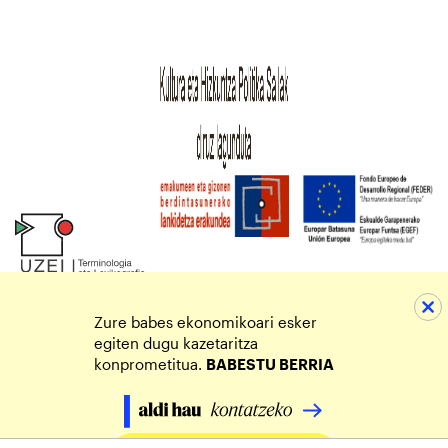
Zure babes ekonomikoari esker
egiten dugu kazetaritza
konprometitua.
BABESTU BERRIA