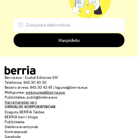
Berria.eus - Euskal Editorea SM
Telefonoa: 943 30 40 30
Bezero arreta: 943 30 43 45 | laguna@berria.eus
Webgunea:
webgunea@berria.eus
Publizitatea:
publi@bidera.eus
Harremanetan jarri
ORRIALDE KORPORATIBOAK
Ezagutu BERRIA Taldea
BERRIA berri bloga
Publizitatea
Galdera-erantzunak
Kontratazioak
Sarebide