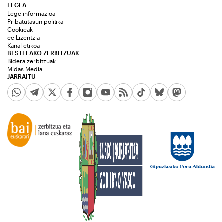
LEGEA
Lege informazioa
Pribatutasun politika
Cookieak
cc Lizentzia
Kanal etikoa
BESTELAKO ZERBITZUAK
Bidera zerbitzuak
Midas Media
JARRAITU