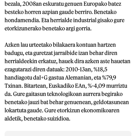
bezala, 2008an eskuratu genuen Europako batez
besteko horren azpian gaude berriro. Benetako
hondamendia. Eta herrialde industrial gisako gure
etorkizunerako benetako argi gorria.
Azken lau urteetako bilakaera kontuan hartzen
badugu, eta guretzat jarraibide izan behar diren
herrialdeekin erkatuz, hauek dira azken aste hauetan
ezagutarazi diren datuak: 2010-13an, %18,5
handiagotu daI+G gastua Alemanian, eta %79,9
Txinan. Bitartean, Euskadiko EAn, %-4,09 murriztu
da. Gure gaitasun teknologikoan aurrera begirako
benetako jauzi bat behar genuenean, geldotasunean
lokartuta gaude. Gure etorkizun ekonomikoaren
aldetik, benetako suizidioa.