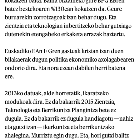
kokatzen baita. Baina biztanleko gure BPG EBren
batez bestekoaren %130ean kokatzen da. Geure
buruarekin zorrotzagoak izan behar dugu. Eta
zientzia eta teknologian inbertitzeko behar gutxiago
dutenekin etengabeko erkaketa errazak baztertu.
Euskadiko EAn I+Gren gastuak krisian izan duen
bilakaerak dugun politika ekonomiko axolagabearen
ondorio dira. Eta nora ezean dabilen herri batena
ere.
2013ko datuak, alde horretatik, ikaratzeko
modukoak dira. Ez da bakarrik 2015 Zientzia,
Teknologia eta Berrikuntza Plangintza bete ez
dugula. Ez da bakarrik ez dugula handiagotu —nahiz
eta gutxi izan— ikerkuntza eta berrikuntzako
ahalegina. Murriztu egin dugu. Eta, hori gutxi balitz