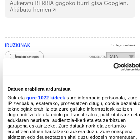
Aukeratu
BERRIA
gogoko iturri gisa Googlen.
Aktibatu hemen
IRUZKINAK
Ez dago iruzkinik
Iruzkin bat egin
ORDENATU
Datuen erabilera arduratsua
Guk eta
gure 1022 kideek
sure informacio pertsonala, zure
IP zenbakia, esaterako, prozesatzen ditugu, cookie bezalak
teknologiak erabiliz eta zure gailuko informazioak azitzen
dugu publizitate eta eduki pertsonalizatua, publizitatearen eta
edukiaren neurketa, audientzia-ikerketa eta zerbitzuen
garapena eskaintzeko. Zure datuak nork eta zertarako
erabiltzen dituen hautatzeko aukera duzu. Zure onespena
aldatzen edo deuseztatzen ahal duzu edozein momentutan,