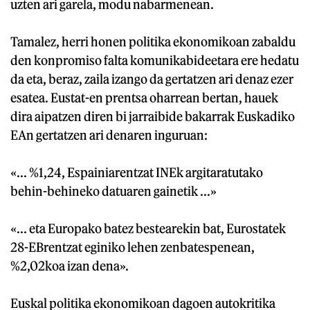
uzten ari garela, modu nabarmenean.
Tamalez, herri honen politika ekonomikoan zabaldu
den konpromiso falta komunikabideetara ere hedatu
da eta, beraz, zaila izango da gertatzen ari denaz ezer
esatea. Eustat-en prentsa oharrean bertan, hauek
dira aipatzen diren bi jarraibide bakarrak Euskadiko
EAn gertatzen ari denaren inguruan:
«... %1,24, Espainiarentzat INEk argitaratutako
behin-behineko datuaren gainetik ...»
«... eta Europako batez bestearekin bat, Eurostatek
28-EBrentzat eginiko lehen zenbatespenean,
%2,02koa izan dena».
Euskal politika ekonomikoan dagoen autokritika