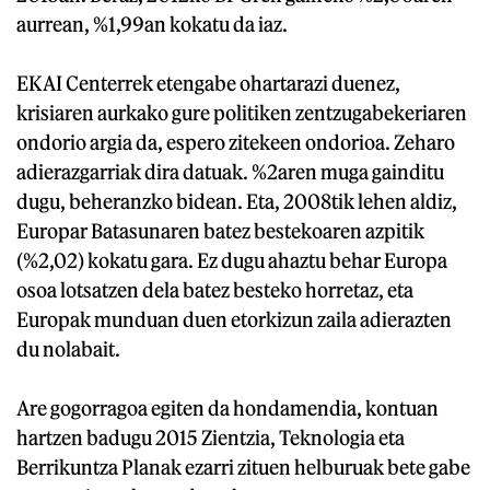
aurrean, %1,99an kokatu da iaz.
EKAI Centerrek etengabe ohartarazi duenez,
krisiaren aurkako gure politiken zentzugabekeriaren
ondorio argia da, espero zitekeen ondorioa. Zeharo
adierazgarriak dira datuak. %2aren muga gainditu
dugu, beheranzko bidean. Eta, 2008tik lehen aldiz,
Europar Batasunaren batez bestekoaren azpitik
(%2,02) kokatu gara. Ez dugu ahaztu behar Europa
osoa lotsatzen dela batez besteko horretaz, eta
Europak munduan duen etorkizun zaila adierazten
du nolabait.
Are gogorragoa egiten da hondamendia, kontuan
hartzen badugu 2015 Zientzia, Teknologia eta
Berrikuntza Planak ezarri zituen helburuak bete gabe