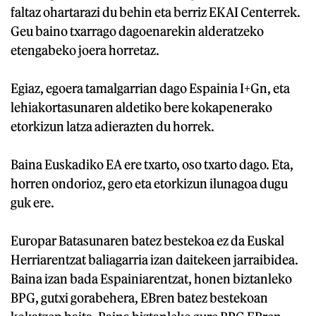
faltaz ohartarazi du behin eta berriz EKAI Centerrek.
Geu baino txarrago dagoenarekin alderatzeko
etengabeko joera horretaz.
Egiaz, egoera tamalgarrian dago Espainia I+Gn, eta
lehiakortasunaren aldetiko bere kokapenerako
etorkizun latza adierazten du horrek.
Baina Euskadiko EA ere txarto, oso txarto dago. Eta,
horren ondorioz, gero eta etorkizun ilunagoa dugu
guk ere.
Europar Batasunaren batez bestekoa ez da Euskal
Herriarentzat baliagarria izan daitekeen jarraibidea.
Baina izan bada Espainiarentzat, honen biztanleko
BPG, gutxi gorabehera, EBren batez bestekoan