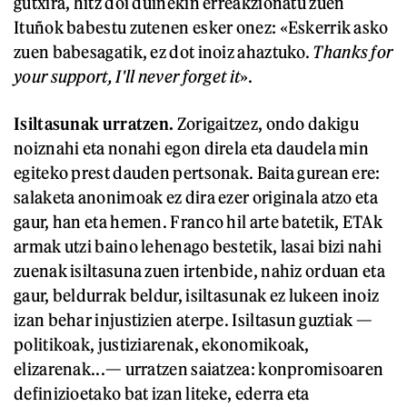
gutxira, hitz doi duinekin erreakzionatu zuen
Ituñok babestu zutenen esker onez: «Eskerrik asko
zuen babesagatik, ez dot inoiz ahaztuko.
Thanks for
your support, I'll never forget it
».
Isiltasunak urratzen.
Zorigaitzez, ondo dakigu
noiznahi eta nonahi egon direla eta daudela min
egiteko prest dauden pertsonak. Baita gurean ere:
salaketa anonimoak ez dira ezer originala atzo eta
gaur, han eta hemen. Franco hil arte batetik, ETAk
armak utzi baino lehenago bestetik, lasai bizi nahi
zuenak isiltasuna zuen irtenbide, nahiz orduan eta
gaur, beldurrak beldur, isiltasunak ez lukeen inoiz
izan behar injustizien aterpe. Isiltasun guztiak —
politikoak, justiziarenak, ekonomikoak,
elizarenak...— urratzen saiatzea: konpromisoaren
definizioetako bat izan liteke, ederra eta