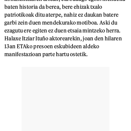
baten historia da berea, bere ehizak txalo
patriotikoak ditu aterpe, nahiz ez daukan batere
garbi zein duen mendekurako motiboa. Aski du
ezagutu ere egiten ez duen etsaia mintzeko herra.
Halaxe Itziar Ituño aktorearekin, joan den hilaren
13an ETAko presoen eskubideen aldeko
manifestazioan parte hartu ostetik.