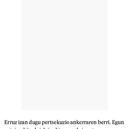
Erruz izan dugu pertsekuzio ankerraren berri. Egun