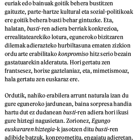
euriak edo bainuak goitik behera bustitzen
gaituzte, parte-hartze kultural eta sozial-politikoak
ere goitik behera busti behar gintuzke. Eta,
halatan,
busti
-ren adiera berriak konkrezioa,
errealitatearekiko lotura, eguneroko bizitzaren
dilemak adierazteko hurbiltasuna ematen zizkion
ordu arte erabilitako
konpromiso
hitz serio bezain
gastatuarekin alderatuta. Hori gertatu zen
frantsesez, horixe gaztelaniaz, eta, mimetismoaz,
hala gertatu zen euskaraz ere.
Ordutik, nahiko erabilera arrunt naturala izan du
gure eguneroko jardunean, baina sorpresa handia
hartu dut ez dudanean
busti-
ren adiera hori ikusi
gure hiztegi nagusietan. Zorionez,
Egungo
euskararen hiztegia
-k jasotzen ditu
busti
-ren
adibide batzuk, konprometitu, engaiatu adieretan.