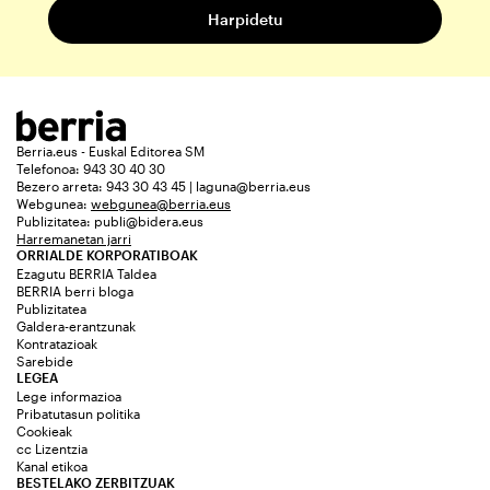
Berria.eus - Euskal Editorea SM
Telefonoa: 943 30 40 30
Bezero arreta: 943 30 43 45 | laguna@berria.eus
Webgunea:
webgunea@berria.eus
Publizitatea:
publi@bidera.eus
Harremanetan jarri
ORRIALDE KORPORATIBOAK
Ezagutu BERRIA Taldea
BERRIA berri bloga
Publizitatea
Galdera-erantzunak
Kontratazioak
Sarebide
LEGEA
Lege informazioa
Pribatutasun politika
Cookieak
cc Lizentzia
Kanal etikoa
BESTELAKO ZERBITZUAK