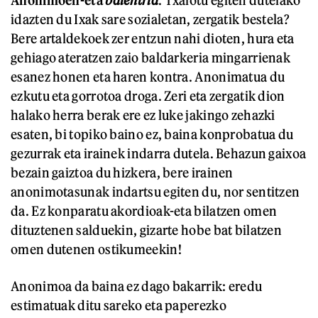
Anonimoen-eta
balentria
. Txalotu egiten dutelako
idazten du Ixak sare sozialetan, zergatik bestela?
Bere artaldekoek zer entzun nahi dioten, hura eta
gehiago ateratzen zaio baldarkeria mingarrienak
esanez honen eta haren kontra. Anonimatua du
ezkutu eta gorrotoa droga. Zeri eta zergatik dion
halako herra berak ere ez luke jakingo zehazki
esaten, bi topiko baino ez, baina konprobatua du
gezurrak eta irainek indarra dutela. Behazun gaixoa
bezain gaiztoa du hizkera, bere irainen
anonimotasunak indartsu egiten du, nor sentitzen
da. Ez konparatu akordioak-eta bilatzen omen
dituztenen salduekin, gizarte hobe bat bilatzen
omen dutenen ostikumeekin!
Anonimoa da baina ez dago bakarrik: eredu
estimatuak ditu sareko eta paperezko