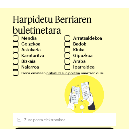
Harpidetu Berriaren
buletinetara
Mendia
Arratsaldekoa
Goizekoa
Badok
Astekaria
Kinka
Kazetaritza
Gipuzkoa
Bizkaia
Araba
Nafarroa
Iparraldea
Izena ematean
pribatutasun politika
onartzen duzu.