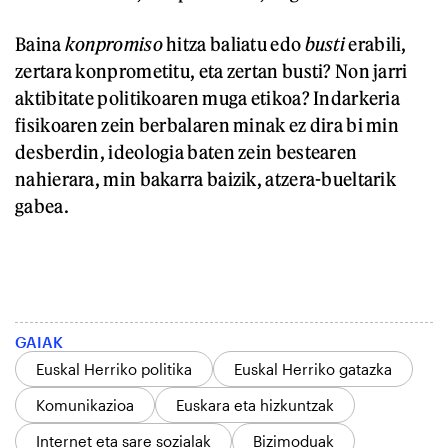
Baina
konpromiso
hitza baliatu edo
busti
erabili,
zertara konprometitu, eta zertan busti? Non jarri
aktibitate politikoaren muga etikoa? Indarkeria
fisikoaren zein berbalaren minak ez dira bi min
desberdin, ideologia baten zein bestearen
nahierara, min bakarra baizik, atzera-bueltarik
gabea.
GAIAK
Euskal Herriko politika
Euskal Herriko gatazka
Komunikazioa
Euskara eta hizkuntzak
Internet eta sare sozialak
Bizimoduak