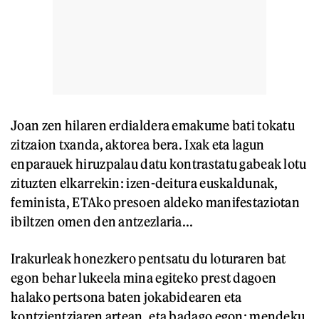
Joan zen hilaren erdialdera emakume bati tokatu
zitzaion txanda, aktorea bera. Ixak eta lagun
enparauek hiruzpalau datu kontrastatu gabeak lotu
zituzten elkarrekin: izen-deitura euskaldunak,
feminista, ETAko presoen aldeko manifestaziotan
ibiltzen omen den antzezlaria...
Irakurleak honezkero pentsatu du loturaren bat
egon behar lukeela mina egiteko prest dagoen
halako pertsona baten jokabidearen eta
kontzientziaren artean, eta badago egon: mendeku