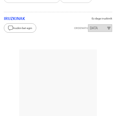
IRUZKINAK
Ez dago iruzkinik
Iruzkin bat egin
ORDENATU