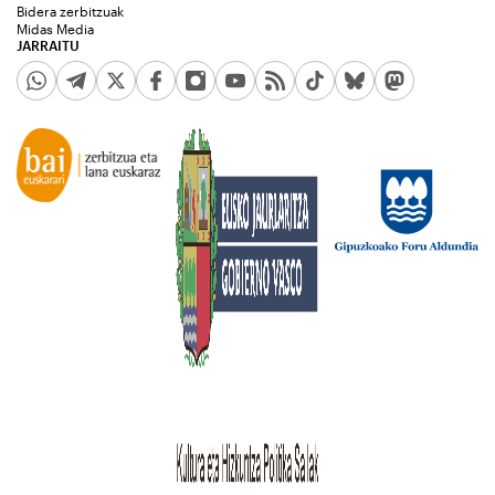
Bidera zerbitzuak
Midas Media
JARRAITU