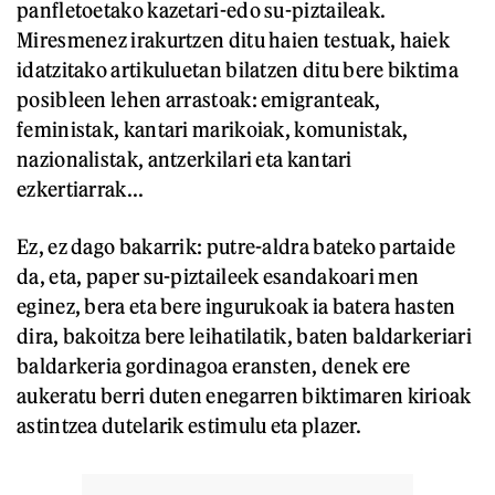
panfletoetako kazetari-edo su-piztaileak.
Miresmenez irakurtzen ditu haien testuak, haiek
idatzitako artikuluetan bilatzen ditu bere biktima
posibleen lehen arrastoak: emigranteak,
feministak, kantari marikoiak, komunistak,
nazionalistak, antzerkilari eta kantari
ezkertiarrak...
Ez, ez dago bakarrik: putre-aldra bateko partaide
da, eta, paper su-piztaileek esandakoari men
eginez, bera eta bere ingurukoak ia batera hasten
dira, bakoitza bere leihatilatik, baten baldarkeriari
baldarkeria gordinagoa eransten, denek ere
aukeratu berri duten enegarren biktimaren kirioak
astintzea dutelarik estimulu eta plazer.