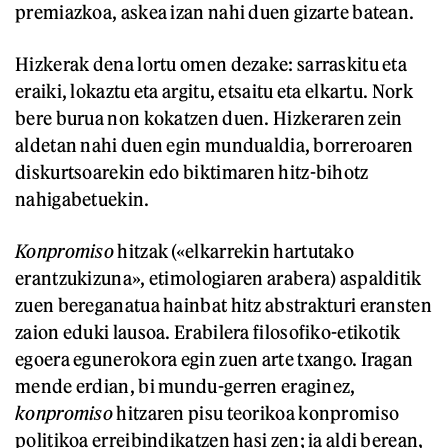
premiazkoa, askea izan nahi duen gizarte batean.
Hizkerak dena lortu omen dezake: sarraskitu eta
eraiki, lokaztu eta argitu, etsaitu eta elkartu. Nork
bere burua non kokatzen duen. Hizkeraren zein
aldetan nahi duen egin mundualdia, borreroaren
diskurtsoarekin edo biktimaren hitz-bihotz
nahigabetuekin.
Konpromiso
hitzak («elkarrekin hartutako
erantzukizuna», etimologiaren arabera) aspalditik
zuen bereganatua hainbat hitz abstrakturi eransten
zaion eduki lausoa. Erabilera filosofiko-etikotik
egoera egunerokora egin zuen arte txango. Iragan
mende erdian, bi mundu-gerren eraginez,
konpromiso
hitzaren pisu teorikoa konpromiso
politikoa erreibindikatzen hasi zen; ia aldi berean,