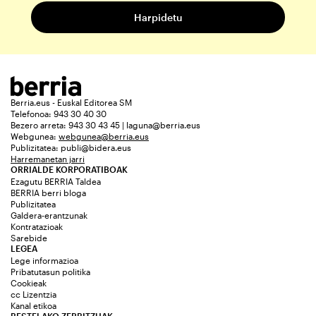
Berria.eus - Euskal Editorea SM
Telefonoa: 943 30 40 30
Bezero arreta: 943 30 43 45 | laguna@berria.eus
Webgunea:
webgunea@berria.eus
Publizitatea:
publi@bidera.eus
Harremanetan jarri
ORRIALDE KORPORATIBOAK
Ezagutu BERRIA Taldea
BERRIA berri bloga
Publizitatea
Galdera-erantzunak
Kontratazioak
Sarebide
LEGEA
Lege informazioa
Pribatutasun politika
Cookieak
cc Lizentzia
Kanal etikoa