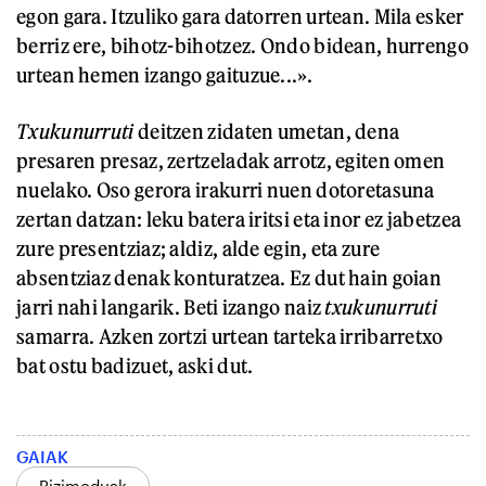
egon gara. Itzuliko gara datorren urtean. Mila esker
berriz ere, bihotz-bihotzez. Ondo bidean, hurrengo
urtean hemen izango gaituzue...».
Txukunurruti
deitzen zidaten umetan, dena
presaren presaz, zertzeladak arrotz, egiten omen
nuelako. Oso gerora irakurri nuen dotoretasuna
zertan datzan: leku batera iritsi eta inor ez jabetzea
zure presentziaz; aldiz, alde egin, eta zure
absentziaz denak konturatzea. Ez dut hain goian
jarri nahi langarik. Beti izango naiz
txukunurruti
samarra. Azken zortzi urtean tarteka irribarretxo
bat ostu badizuet, aski dut.
GAIAK