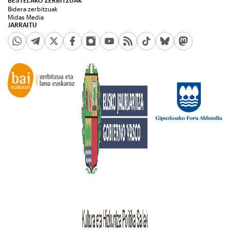
BESTELAKO ZERBITZUAK
Bidera zerbitzuak
Midas Media
JARRAITU