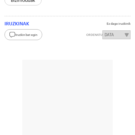
Bizimoduak
IRUZKINAK
Ez dago iruzkinik
Iruzkin bat egin
ORDENATU