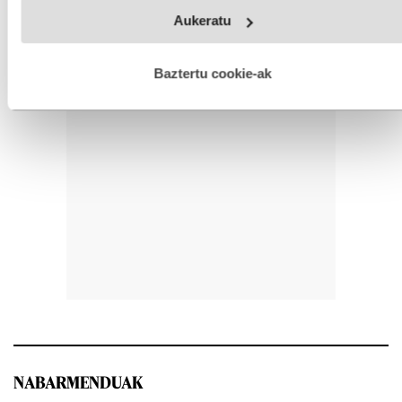
Webgune honek cookie propioak eta hirugarrenen cookie-
Aukeratu
fitxategiak erabiltzen ditu. Zure esperientzia eta zerbitzuak
hobetzeko asmoz, cookie teknologiaz baliatzen gara. Ohar
hau onartuz gero, teknologia hori erabiltzeko baimen
esplizitua ematen diguzu.
Gehiago irakurri
Baztertu cookie-ak
NABARMENDUAK