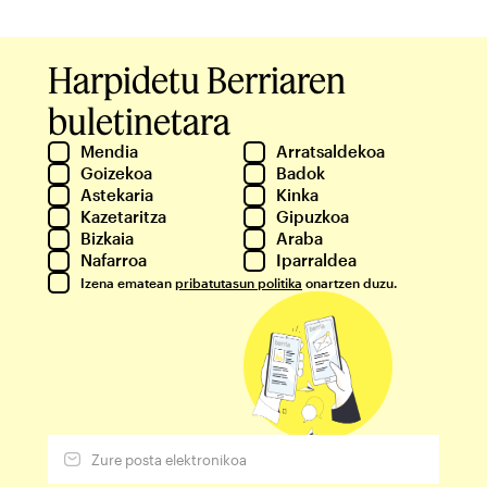
Harpidetu Berriaren
buletinetara
Mendia
Arratsaldekoa
Goizekoa
Badok
Astekaria
Kinka
Kazetaritza
Gipuzkoa
Bizkaia
Araba
Nafarroa
Iparraldea
Izena ematean
pribatutasun politika
onartzen duzu.