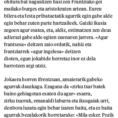
ohitura bat nagusitzen hasi zen Frantziako goi
mailako burges eta aristokraten artean. Euren
bilera eta festa pribatuetatik agurrik egin gabe alde
egin behar zuten parte hartzaileek. Gaizki ikusia
zegoen agur esatea, eta, aldiz, estimatzen zen deus
adierazi gabe alde egiten zuenaren jarrera. «Agur
frantsesa» deitzen zaio ordutik, nahiz eta
frantziarrek «agur ingelesa» deitzen
dioten, egun jokabide horretaz inor ez dela
harrotzen argi utziz.
Jokaera horren ifrentzuan, amaierarik gabeko
agurrak dauzkagu. Ezaguna da «zirku txar batek
baino gehiagotan esaten du agur» esaera,
zirku txarrak, emanaldi laburra eta ikusgaiak urri,
denbora luzatu egin behar izaten baitu, eta ez baita
agurrak bezalakorik horretarako: «Mila esker. Pozik