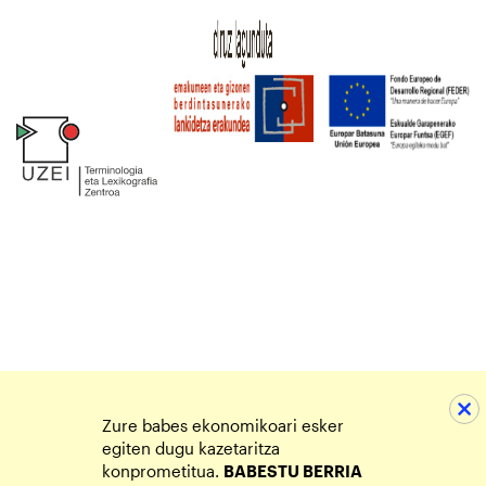
Zure babes ekonomikoari esker
egiten dugu kazetaritza
konprometitua.
BABESTU BERRIA