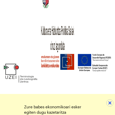
Zure babes ekonomikoari esker
egiten dugu kazetaritza