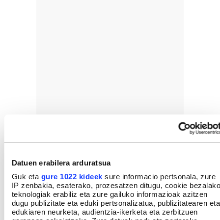
Datuen erabilera arduratsua
Guk eta
gure 1022 kideek
sure informacio pertsonala, zure
IP zenbakia, esaterako, prozesatzen ditugu, cookie bezalak
teknologiak erabiliz eta zure gailuko informazioak azitzen
dugu publizitate eta eduki pertsonalizatua, publizitatearen eta
edukiaren neurketa, audientzia-ikerketa eta zerbitzuen