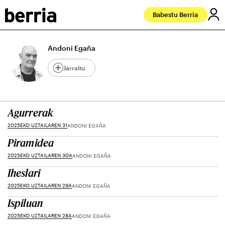
Babestu Berria
Andoni Egaña
Jarraitu
Agurrerak
2025EKO UZTAILAREN 31
ANDONI EGAÑA
Piramidea
2025EKO UZTAILAREN 30A
ANDONI EGAÑA
Iheslari
2025EKO UZTAILAREN 29A
ANDONI EGAÑA
Ispiluan
2025EKO UZTAILAREN 28A
ANDONI EGAÑA