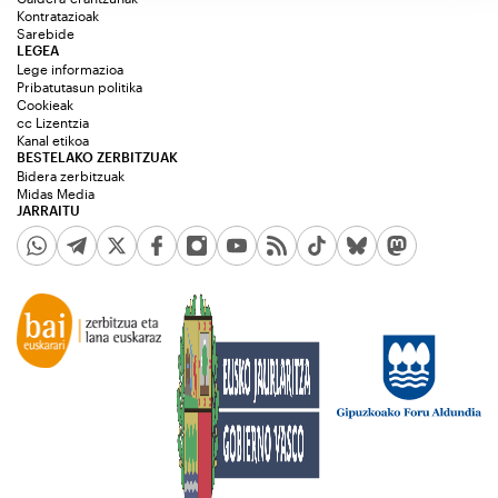
Kontratazioak
Sarebide
LEGEA
Lege informazioa
Pribatutasun politika
Cookieak
cc Lizentzia
Kanal etikoa
BESTELAKO ZERBITZUAK
Bidera zerbitzuak
Midas Media
JARRAITU