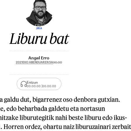
JIRA
Liburu bat
Angel Erro
2021EKO ABENDUAREN 5A
00:00
Entzun
00:00:00
00:00:00
a galdu dut, bigarrenez oso denbora gutxian.
ke, edo beharbada galdetu eta nortasun
itzake liburutegitik nahi beste liburu edo ikus-
 Horren ordez, ohartu naiz liburuzainari zerbai