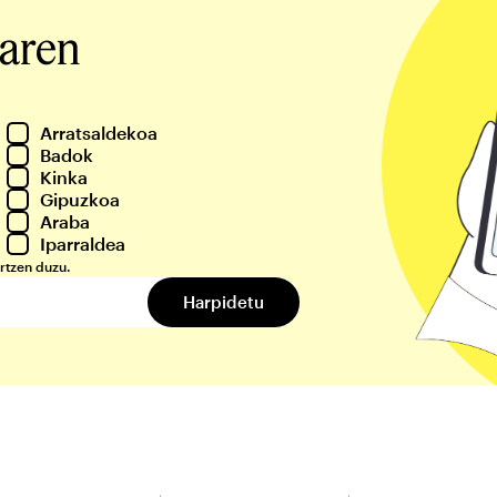
iaren
Arratsaldekoa
Badok
Kinka
Gipuzkoa
Araba
Iparraldea
rtzen duzu.