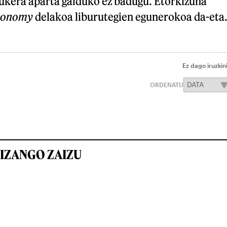
ukera aparta galduko ez badugu. Etorkizuna
economy
delakoa liburutegien egunerokoa da-eta
Ez dago iruzkin
ORDENATU
IZANGO ZAIZU