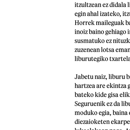
itzultzean ez didala
egin ahal izateko, it
Horrek maileguak ba
inoiz baino gehiago 
susmatuko ez nituzke
zuzenean lotsa emang
liburutegiko txartel
Jabetu naiz, liburu b
hartzea are ekintza 
bateko kide gisa el
Seguruenik ez da li
moduko egia, baina e
diezaioketen ekarpe