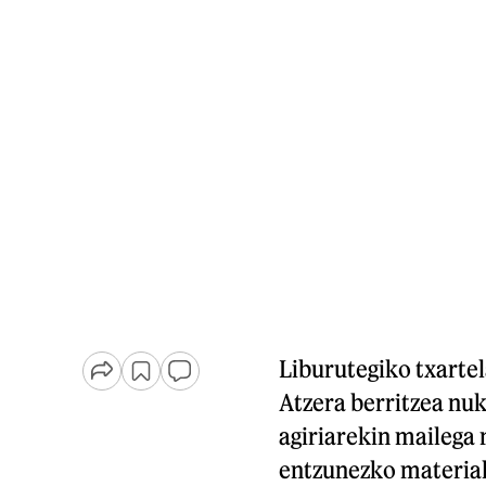
Liburutegiko txartel
Atzera berritzea nu
agiriarekin mailega n
entzunezko material.