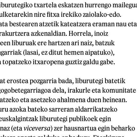
 liburutegiko txartela eskatzen hurrengo mailegu
zulketarekin nire fitxa irekiko zaiolako-edo.
ta bestearen atzetik kateatzera eraman nau eta
irakurtzera azkenaldian. Horrela, inoiz
en liburuak ere hartzen ari naiz, batzuk
arriak (lasai, ez ditut hemen aipatuko),
a topatzeko itxaropena guztiz galdu gabe.
at erostea pozgarria bada, liburutegi batetik
gogobetegarriagoa dela, irakurle eta komunitate
ikatzeko eta asetzeko ahalmena duen heinean.
buru azoka bateko sarreran aldarrikatzeko
uskalgintzak liburutegi publikoek egin
naz (eta
viceversa
) zer hausnartua egin beharko