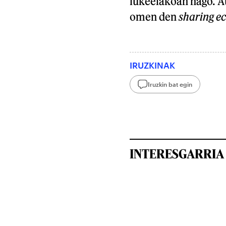
lukeelakoan nago. A
omen den
sharing 
IRUZKINAK
Iruzkin bat egin
INTERESGARRIA 