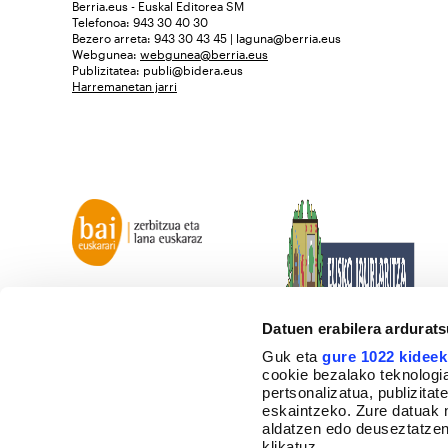
Berria.eus - Euskal Editorea SM
Telefonoa: 943 30 40 30
Bezero arreta: 943 30 43 45 | laguna@berria.eus
Webgunea:
webgunea@berria.eus
Publizitatea:
publi@bidera.eus
Harremanetan jarri
Datuen erabilera ardurat
Guk eta
gure 1022 kideek
cookie bezalako teknologia
pertsonalizatua, publizita
eskaintzeko. Zure datuak 
aldatzen edo deuseztatzen
klikatuz.