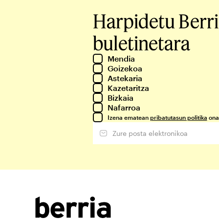
Harpidetu Berr
buletinetara
Mendia
Goizekoa
Astekaria
Kazetaritza
Bizkaia
Nafarroa
Izena ematean
pribatutasun politika
ona