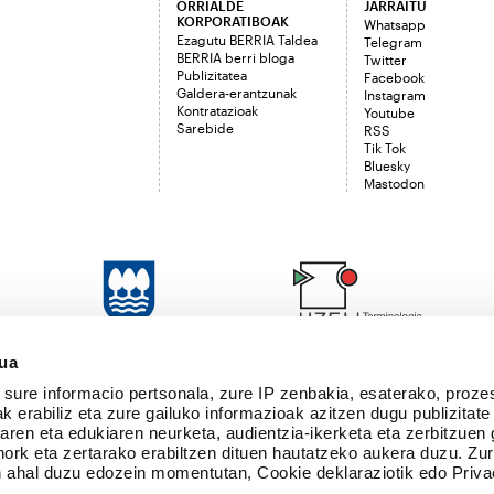
ORRIALDE
JARRAITU
KORPORATIBOAK
Whatsapp
Ezagutu BERRIA Taldea
Telegram
BERRIA berri bloga
Twitter
Publizitatea
Facebook
Galdera-erantzunak
Instagram
Kontratazioak
Youtube
Sarebide
RSS
Tik Tok
Bluesky
Mastodon
sua
sure informacio pertsonala, zure IP zenbakia, esaterako, proze
k erabiliz eta zure gailuko informazioak azitzen dugu publizitate
tearen eta edukiaren neurketa, audientzia-ikerketa eta zerbitzuen
nork eta zertarako erabiltzen dituen hautatzeko aukera duzu. Z
 ahal duzu edozein momentutan, Cookie deklaraziotik edo Priva