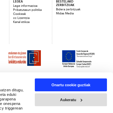
LEGEA
BESTELAKO
ZERBITZUAK
Lege informazioa
Bidera zerbitzuak
Pribatutasun politika
Midas Media
Cookieak
cc Lizentzia
Kanal etikoa
Onartu cookie guztiak
satzen ditugu,
 eta eduki
 garapena
Aukeratu
ure onespena
cy triggerean