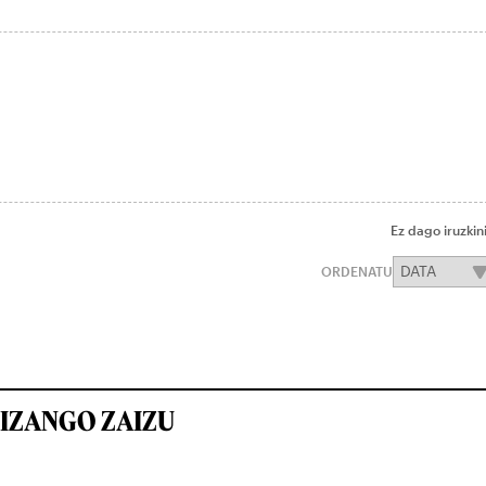
Ez dago iruzkin
ORDENATU
IZANGO ZAIZU