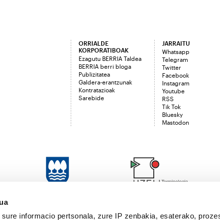
ORRIALDE
JARRAITU
KORPORATIBOAK
Whatsapp
Ezagutu BERRIA Taldea
Telegram
BERRIA berri bloga
Twitter
Publizitatea
Facebook
Galdera-erantzunak
Instagram
Kontratazioak
Youtube
Sarebide
RSS
Tik Tok
Bluesky
Mastodon
sua
sure informacio pertsonala, zure IP zenbakia, esaterako, proze