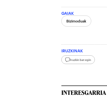
GAIAK
Bizimoduak
IRUZKINAK
Iruzkin bat egin
INTERESGARRIA 