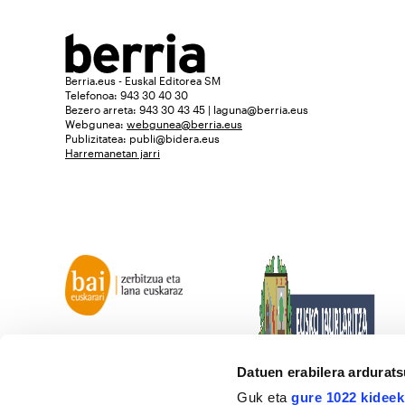
Berria.eus - Euskal Editorea SM
Telefonoa: 943 30 40 30
Bezero arreta: 943 30 43 45 | laguna@berria.eus
Webgunea:
webgunea@berria.eus
Publizitatea:
publi@bidera.eus
Harremanetan jarri
Datuen erabilera ardurat
Guk eta
gure 1022 kideek