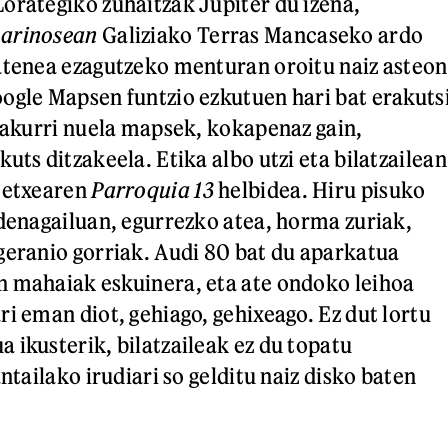
orategiko zuhaitzak Jupiter du izena,
arinosean
Galiziako
Terras Mancaseko ardo
atenea ezagutzeko menturan oroitu naiz asteon
ogle Mapsen funtzio ezkutuen hari bat erakuts
irakurri nuela mapsek, kokapenaz gain,
uts ditzakeela. Etika albo utzi eta bilatzailean
a etxearen
Parroquia 13
helbidea. Hiru pisuko
rdenagailuan, egurrezko atea, horma zuriak,
geranio gorriak. Audi 80 bat du aparkatua
n mahaiak eskuinera, eta ate ondoko leihoa
ri eman diot, gehiago, gehixeago. Ez dut lortu
 ikusterik, bilatzaileak ez du topatu
antailako irudiari so gelditu naiz disko baten