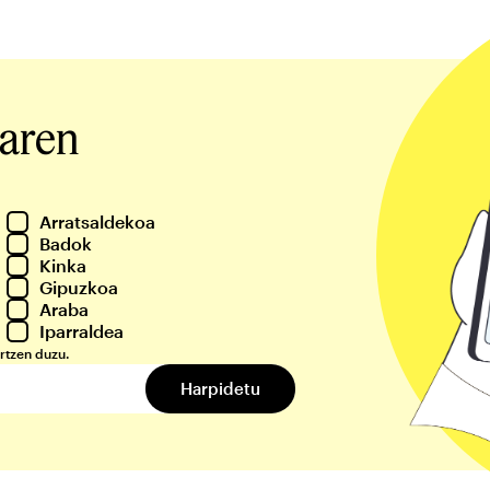
iaren
Arratsaldekoa
Badok
Kinka
Gipuzkoa
Araba
Iparraldea
rtzen duzu.