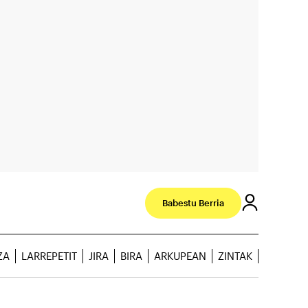
Babestu Berria
ZA
LARREPETIT
JIRA
BIRA
ARKUPEAN
ZINTAK