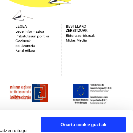
LEGEA
BESTELAKO
ZERBITZUAK
Lege informazioa
Bidera zerbitzuak
Pribatutasun politika
Midas Media
Cookieak
cc Lizentzia
Kanal etikoa
Onartu cookie guztiak
satzen ditugu,