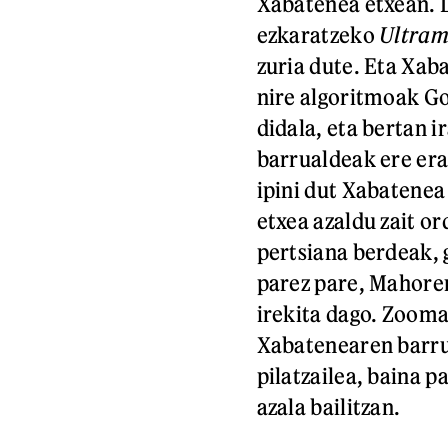
Xabatenea etxean. L
ezkaratzeko
Ultram
zuria dute. Eta Xab
nire algoritmoak Go
didala, eta bertan 
barrualdeak ere erak
ipini dut Xabatene
etxea azaldu zait o
pertsiana berdeak, 
parez pare, Mahore
irekita dago. Zooma
Xabatenearen barrua
pilatzailea, baina p
azala bailitzan.