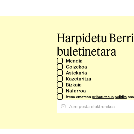
Harpidetu Berr
buletinetara
Mendia
Goizekoa
Astekaria
Kazetaritza
Bizkaia
Nafarroa
Izena ematean
pribatutasun politika
ona