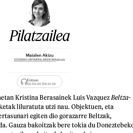
Pilatzailea
Maialen Akizu
2025EKO URTARRILAREN 16A
05:00
Entzun
00:00:00
00:01:26
netan Kristina Berasainek Luis Vazquez
Beltza
-
ketak liluratuta utzi nau. Objektuen, eta
ertasunari egiten dio gorazarre Beltzak,
 da. Gauza bakoitzak bere tokia du Doneztebek