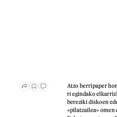
Atzo berripaper ho
ri egindako elkarriz
bereziki diskoen ed
«pilatzailea» omen