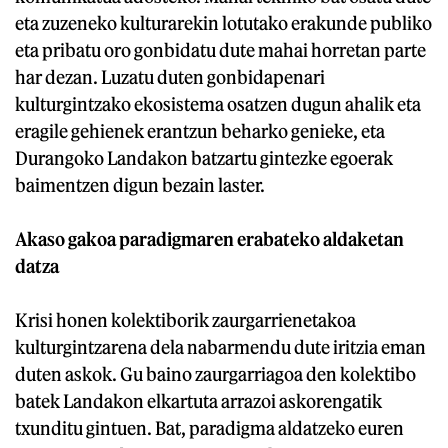
eta zuzeneko kulturarekin lotutako erakunde publiko
eta pribatu oro gonbidatu dute mahai horretan parte
har dezan. Luzatu duten gonbidapenari
kulturgintzako ekosistema osatzen dugun ahalik eta
eragile gehienek erantzun beharko genieke, eta
Durangoko Landakon batzartu gintezke egoerak
baimentzen digun bezain laster.
Akaso gakoa paradigmaren erabateko aldaketan
datza
Krisi honen kolektiborik zaurgarrienetakoa
kulturgintzarena dela nabarmendu dute iritzia eman
duten askok. Gu baino zaurgarriagoa den kolektibo
batek Landakon elkartuta arrazoi askorengatik
txunditu gintuen. Bat, paradigma aldatzeko euren