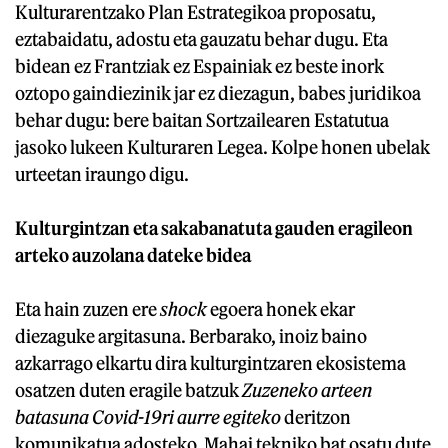
Kulturarentzako Plan Estrategikoa proposatu,
eztabaidatu, adostu eta gauzatu behar dugu. Eta
bidean ez Frantziak ez Espainiak ez beste inork
oztopo gaindiezinik jar ez diezagun, babes juridikoa
behar dugu: bere baitan Sortzailearen Estatutua
jasoko lukeen Kulturaren Legea. Kolpe honen ubelak
urteetan iraungo digu.
Kulturgintzan eta sakabanatuta gauden eragileon
arteko auzolana dateke bidea
Eta hain zuzen ere
shock
egoera honek ekar
diezaguke argitasuna. Berbarako, inoiz baino
azkarrago elkartu dira kulturgintzaren ekosistema
osatzen duten eragile batzuk
Zuzeneko arteen
batasuna Covid-19ri aurre egiteko
deritzon
komunikatua adosteko. Mahai tekniko bat osatu dute