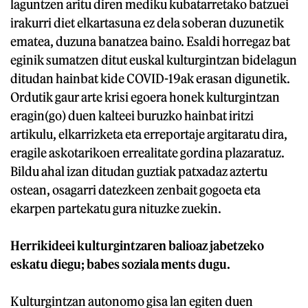
laguntzen aritu diren mediku kubatarretako batzuei
irakurri diet elkartasuna ez dela soberan duzunetik
ematea, duzuna banatzea baino. Esaldi horregaz bat
eginik sumatzen ditut euskal kulturgintzan bidelagun
ditudan hainbat kide COVID-19ak erasan digunetik.
Ordutik gaur arte krisi egoera honek kulturgintzan
eragin(go) duen kalteei buruzko hainbat iritzi
artikulu, elkarrizketa eta erreportaje argitaratu dira,
eragile askotarikoen errealitate gordina plazaratuz.
Bildu ahal izan ditudan guztiak patxadaz aztertu
ostean, osagarri datezkeen zenbait gogoeta eta
ekarpen partekatu gura nituzke zuekin.
Herrikideei kulturgintzaren balioaz jabetzeko
eskatu diegu; babes soziala ments dugu.
Kulturgintzan autonomo gisa lan egiten duen