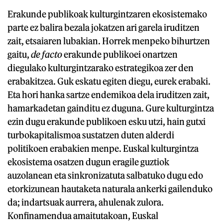
Erakunde publikoak kulturgintzaren ekosistemako
parte ez balira bezala jokatzen ari garela iruditzen
zait, etsaiaren lubakian. Horrek menpeko bihurtzen
gaitu,
de facto
erakunde publikoei onartzen
diegulako kulturgintzarako estrategikoa zer den
erabakitzea. Guk eskatu egiten diegu, eurek erabaki.
Eta hori hanka sartze endemikoa dela iruditzen zait,
hamarkadetan gainditu ez duguna. Gure kulturgintza
ezin dugu erakunde publikoen esku utzi, hain gutxi
turbokapitalismoa sustatzen duten alderdi
politikoen erabakien menpe. Euskal kulturgintza
ekosistema osatzen dugun eragile guztiok
auzolanean eta sinkronizatuta salbatuko dugu edo
etorkizunean hautaketa naturala ankerki gailenduko
da; indartsuak aurrera, ahulenak zulora.
Konfinamendua amaitutakoan, Euskal