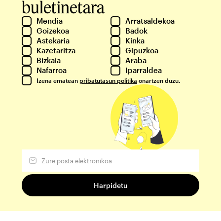
buletinetara
Mendia
Arratsaldekoa
Goizekoa
Badok
Astekaria
Kinka
Kazetaritza
Gipuzkoa
Bizkaia
Araba
Nafarroa
Iparraldea
Izena ematean
pribatutasun politika
onartzen duzu.