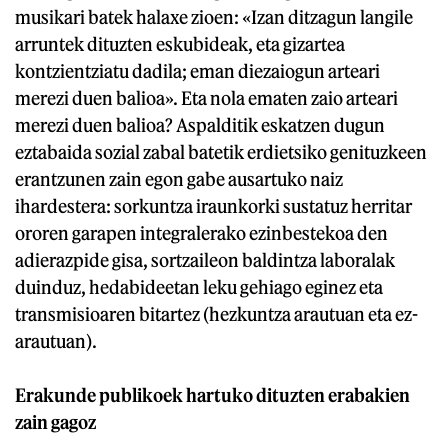
musikari batek halaxe zioen: «Izan ditzagun langile
arruntek dituzten eskubideak, eta gizartea
kontzientziatu dadila; eman diezaiogun arteari
merezi duen balioa». Eta nola ematen zaio arteari
merezi duen balioa? Aspalditik eskatzen dugun
eztabaida sozial zabal batetik erdietsiko genituzkeen
erantzunen zain egon gabe ausartuko naiz
ihardestera: sorkuntza iraunkorki sustatuz herritar
ororen garapen integralerako ezinbestekoa den
adierazpide gisa, sortzaileon baldintza laboralak
duinduz, hedabideetan leku gehiago eginez eta
transmisioaren bitartez (hezkuntza arautuan eta ez-
arautuan).
Erakunde publikoek hartuko dituzten erabakien
zain gagoz