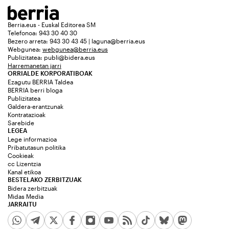
Berria.eus - Euskal Editorea SM
Telefonoa: 943 30 40 30
Bezero arreta: 943 30 43 45 | laguna@berria.eus
Webgunea:
webgunea@berria.eus
Publizitatea:
publi@bidera.eus
Harremanetan jarri
ORRIALDE KORPORATIBOAK
Ezagutu BERRIA Taldea
BERRIA berri bloga
Publizitatea
Galdera-erantzunak
Kontratazioak
Sarebide
LEGEA
Lege informazioa
Pribatutasun politika
Cookieak
cc Lizentzia
Kanal etikoa
BESTELAKO ZERBITZUAK
Bidera zerbitzuak
Midas Media
JARRAITU