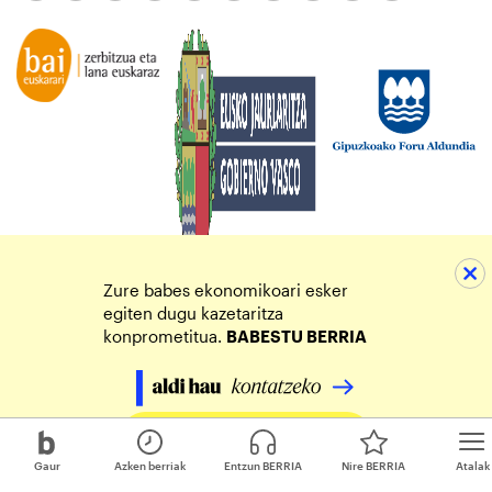
Zure babes ekonomikoari esker
egiten dugu kazetaritza
konprometitua.
BABESTU BERRIA
Egin zure ekarpena
Gaur
Azken berriak
Entzun BERRIA
Nire BERRIA
Atalak