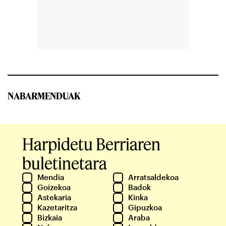
NABARMENDUAK
Harpidetu Berriaren
buletinetara
Mendia
Arratsaldekoa
Goizekoa
Badok
Astekaria
Kinka
Kazetaritza
Gipuzkoa
Bizkaia
Araba