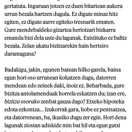
gertatuta. Inguruan jotzen ez duen bitartean aukera
urrun bezala hartzen dugula. Ez digute minaz hitz
egiten, ez digute aurre egiteko tresnarik ematen.
Gure mendebaldeko gizartea heriotzari bizkarra
emanda bizi dela uste du lagunak. Existituko ez balitz
bezala. Zelan ukatu bizitzarekin hain hertsiro
daramaguna?
Badakigu, jakin, egunen batean hilko garela, baina
egun hori oso urrunean kokatzen dugu, datorren
mendean edo zeinek daki, inoiz ez. Beharbada, gure
bizitza antolamenduak horrela eskatzen du; izan ere,
bizitza osorako
zenbat gauza dago? Etxeko hipoteka
edota ezkontza... Izukorrak gara, hobe ez pentsatzea,
eta datorrenean, ba, ikusiko dugu zer egin. Hori dena
lagunak ziostan adiskide min bat hil eta egun gutxi