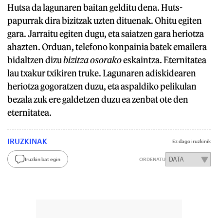
Hutsa da lagunaren baitan gelditu dena. Huts-
papurrak dira bizitzak uzten dituenak. Ohitu egiten
gara. Jarraitu egiten dugu, eta saiatzen gara heriotza
ahazten. Orduan, telefono konpainia batek emailera
bidaltzen dizu
bizitza osorako
eskaintza. Eternitatea
lau txakur txikiren truke. Lagunaren adiskidearen
heriotza gogoratzen duzu, eta aspaldiko pelikulan
bezala zuk ere galdetzen duzu ea zenbat ote den
eternitatea.
IRUZKINAK
Ez dago iruzkinik
Iruzkin bat egin
ORDENATU