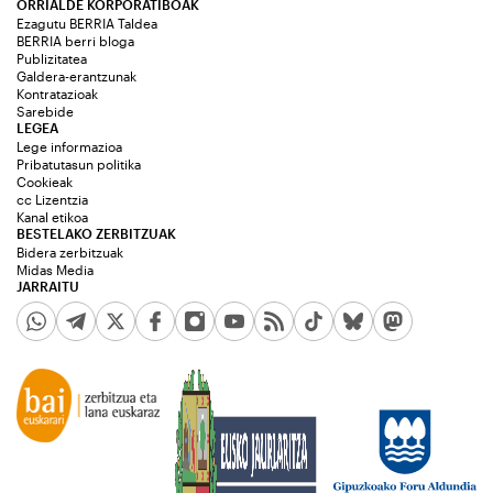
ORRIALDE KORPORATIBOAK
Ezagutu BERRIA Taldea
BERRIA berri bloga
Publizitatea
Galdera-erantzunak
Kontratazioak
Sarebide
LEGEA
Lege informazioa
Pribatutasun politika
Cookieak
cc Lizentzia
Kanal etikoa
BESTELAKO ZERBITZUAK
Bidera zerbitzuak
Midas Media
JARRAITU