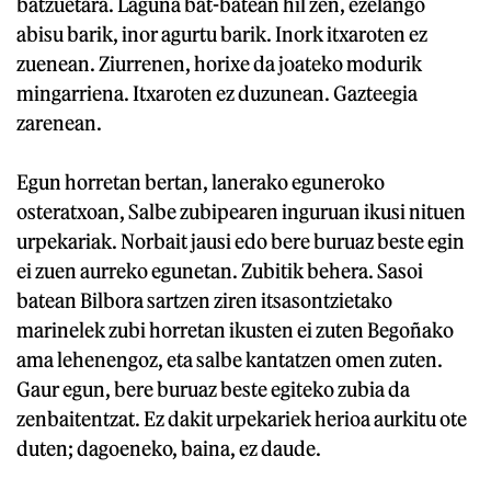
batzuetara. Laguna bat-batean hil zen, ezelango
abisu barik, inor agurtu barik. Inork itxaroten ez
zuenean. Ziurrenen, horixe da joateko modurik
mingarriena. Itxaroten ez duzunean. Gazteegia
zarenean.
Egun horretan bertan, lanerako eguneroko
osteratxoan, Salbe zubipearen inguruan ikusi nituen
urpekariak. Norbait jausi edo bere buruaz beste egin
ei zuen aurreko egunetan. Zubitik behera. Sasoi
batean Bilbora sartzen ziren itsasontzietako
marinelek zubi horretan ikusten ei zuten Begoñako
ama lehenengoz, eta salbe kantatzen omen zuten.
Gaur egun, bere buruaz beste egiteko zubia da
zenbaitentzat. Ez dakit urpekariek herioa aurkitu ote
duten; dagoeneko, baina, ez daude.