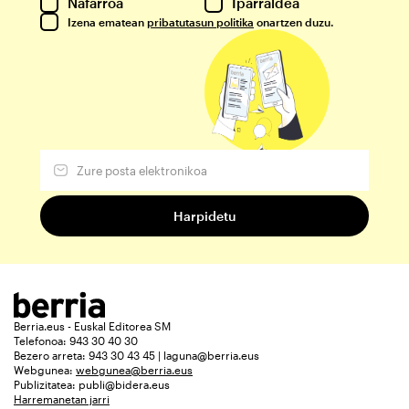
Nafarroa
Iparraldea
Izena ematean
pribatutasun politika
onartzen duzu.
Berria.eus - Euskal Editorea SM
Telefonoa: 943 30 40 30
Bezero arreta: 943 30 43 45 | laguna@berria.eus
Webgunea:
webgunea@berria.eus
Publizitatea:
publi@bidera.eus
Harremanetan jarri