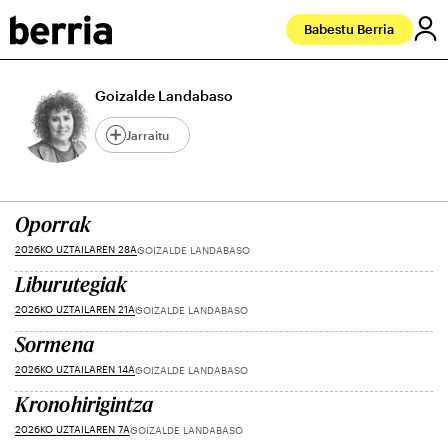
Babestu Berria
Goizalde Landabaso
Jarraitu
Oporrak
2026KO UZTAILAREN 28A
GOIZALDE LANDABASO
Liburutegiak
2026KO UZTAILAREN 21A
GOIZALDE LANDABASO
Sormena
2026KO UZTAILAREN 14A
GOIZALDE LANDABASO
Kronohirigintza
2026KO UZTAILAREN 7A
GOIZALDE LANDABASO