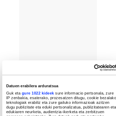
Datuen erabilera arduratsua
Guk eta
gure 1022 kideek
sure informacio pertsonala, zure
IP zenbakia, esaterako, prozesatzen ditugu, cookie bezalak
teknologiak erabiliz eta zure gailuko informazioak azitzen
dugu publizitate eta eduki pertsonalizatua, publizitatearen eta
edukiaren neurketa, audientzia-ikerketa eta zerbitzuen