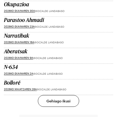
Okupazioa
2026KO EKAINAREN 30A
GOIZALDE LANDABASO
Parastoo Ahmadi
2026KO EKAINAREN 23A
GOIZALDE LANDABASO
Narratibak
2026KO EKAINAREN 16A
GOIZALDE LANDABASO
Aberatsak
2026KO EKAINAREN 9A
GOIZALDE LANDABASO
N-634
2026KO EKAINAREN 2A
GOIZALDE LANDABASO
Bolloré
2026KO MAIATZAREN 26A
GOIZALDE LANDABASO
Gehiago ikusi