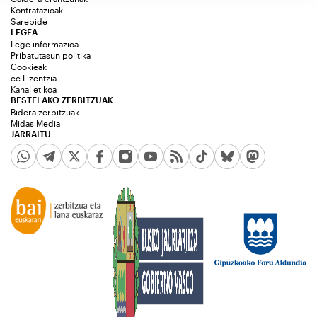
Kontratazioak
Sarebide
LEGEA
Lege informazioa
Pribatutasun politika
Cookieak
cc Lizentzia
Kanal etikoa
BESTELAKO ZERBITZUAK
Bidera zerbitzuak
Midas Media
JARRAITU