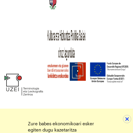
Zure babes ekonomikoari esker
egiten dugu kazetaritza