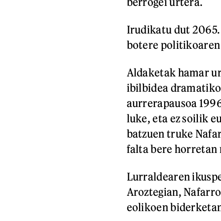
berrogei urtera.
Irudikatu dut 2065.
botere politikoaren
Aldaketak hamar ur
ibilbidea dramatik
aurrerapausoa 1996
luke, eta ez soilik 
batzuen truke Nafa
falta bere horretan
Lurraldearen ikuspe
Aroztegian, Nafarr
eolikoen biderketan