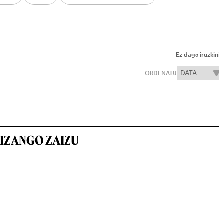
Ez dago iruzkin
ORDENATU
IZANGO ZAIZU