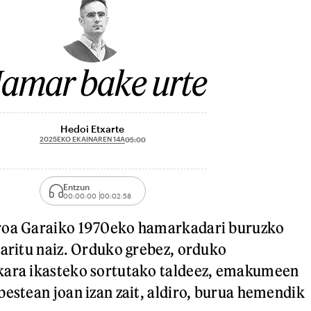
amar bake urte
Hedoi Etxarte
2025EKO EKAINAREN 14A
05:00
Entzun
00:00:00
00:02:58
roa Garaiko 1970eko hamarkadari buruzko
 aritu naiz. Orduko grebez, orduko
kara ikasteko sortutako taldeez, emakumeen
bestean joan izan zait, aldiro, burua hemendik