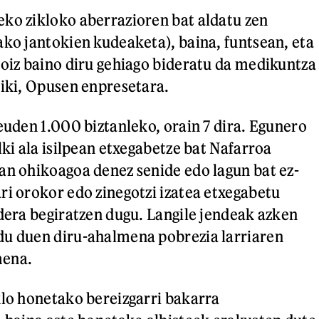
ko zikloko aberrazioren bat aldatu zen
ako jantokien kudeaketa), baina, funtsean, eta
noiz baino diru gehiago bideratu da medikuntza
ziki, Opusen enpresetara.
zeuden 1.000 biztanleko, orain 7 dira. Egunero
lki ala isilpean etxegabetze bat Nafarroa
an ohikoagoa denez senide edo lagun bat ez-
ri orokor edo zinegotzi izatea etxegabetu
ldera begiratzen dugu. Langile jendeak azken
du duen diru-ahalmena pobrezia larriaren
mena.
klo honetako bereizgarri bakarra