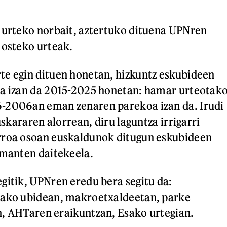
 urteko norbait, aztertuko dituena UPNren
 osteko urteak.
te egin dituen honetan, hizkuntz eskubideen
oa izan da 2015-2025 honetan: hamar urteotak
-2006an eman zenaren parekoa izan da. Irudi
euskararen alorrean, diru laguntza irrigarri
rroa osoan euskaldunok ditugun eskubideen
 manten daitekeela.
gitik, UPNren eredu bera segitu da:
oako ubidean, makroetxaldeetan, parke
, AHTaren eraikuntzan, Esako urtegian.