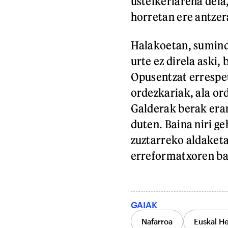
ustelkeriarena dela
horretan ere antzer
Halakoetan, sumind
urte ez direla aski,
Opusentzat errespet
ordezkariak, ala or
Galderak berak era
duten. Baina niri ge
zuztarreko aldaketa
erreformatxoren bat
GAIAK
Nafarroa
Euskal He