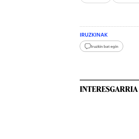
IRUZKINAK
Iruzkin bat egin
INTERESGARRIA 