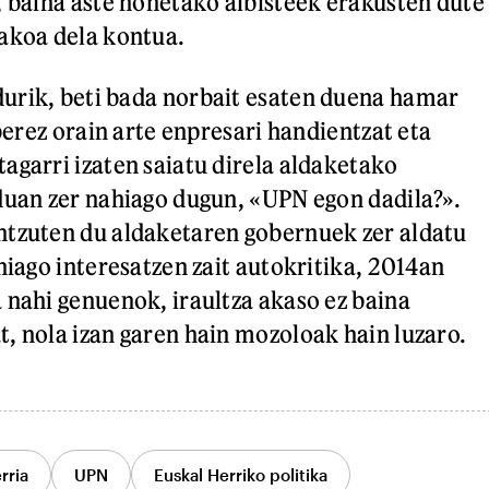
, baina aste honetako albisteek erakusten dute
akoa dela kontua.
urik, beti bada norbait esaten duena hamar
 berez orain arte enpresari handientzat eta
agarri izaten saiatu direla aldaketako
duan zer nahiago dugun, «UPN egon dadila?».
ntzuten du aldaketaren gobernuek zer aldatu
hiago interesatzen zait autokritika, 2014an
 nahi genuenok, iraultza akaso ez baina
, nola izan garen hain mozoloak hain luzaro.
rria
UPN
Euskal Herriko politika