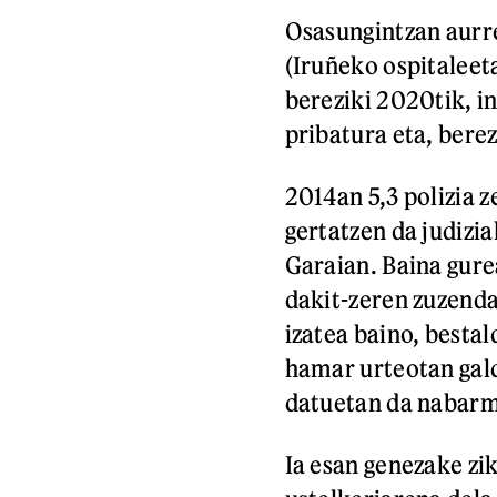
Osasungintzan aurre
(Iruñeko ospitaleet
bereziki 2020tik, i
pribatura eta, bere
2014an 5,3 polizia 
gertatzen da judizia
Garaian. Baina gure
dakit-zeren zuzenda
izatea baino, besta
hamar urteotan gal
datuetan da nabar
Ia esan genezake zi