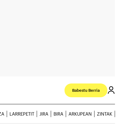
Babestu Berria
ZA
LARREPETIT
JIRA
BIRA
ARKUPEAN
ZINTAK