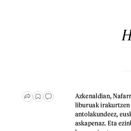
H
Azkenaldian, Nafar
liburuak irakurtzen
antolakundeez, eus
askapenaz. Eta ezin