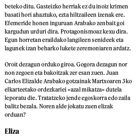
beteko ditu. Gasteizko herriak ez du inoiz krimen
basati hori ahaztuko, ezta hiltzaileen izenak ere.
Efemeride honen inguruan Arabako zenbait goi
kargudun urduri dira. Protagonismoaz kexu dira.
Egun horretan eraildako langileen senideek eta
lagunek izan beharko lukete zeremoniaren ardatz.
Oroit dezagun orduko giroa. Gogora dezagun nor
non zegoen eta bakoitzak zer esan zuen. Juan
Carlos Elizalde Arabako gotzainak Martxoaren 3ko
elkarteetako ordezkariei «azal mikatza» dutela
leporatu die. Tratatzeko jende egoskorra edo zaila
balitz bezala. Noren alde jokatu zuen elizak
orduan?
Eliza