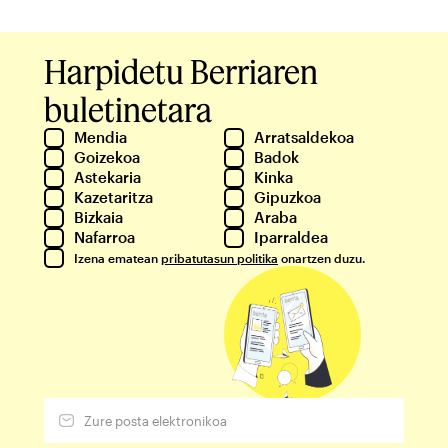
Harpidetu Berriaren
buletinetara
Mendia
Arratsaldekoa
Goizekoa
Badok
Astekaria
Kinka
Kazetaritza
Gipuzkoa
Bizkaia
Araba
Nafarroa
Iparraldea
Izena ematean
pribatutasun politika
onartzen duzu.