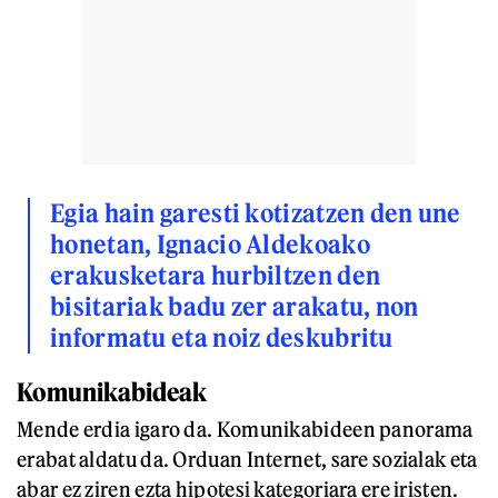
Egia hain garesti kotizatzen den une
honetan, Ignacio Aldekoako
erakusketara hurbiltzen den
bisitariak badu zer arakatu, non
informatu eta noiz deskubritu
Komunikabideak
Mende erdia igaro da. Komunikabideen panorama
erabat aldatu da. Orduan Internet, sare sozialak eta
abar ez ziren ezta hipotesi kategoriara ere iristen.