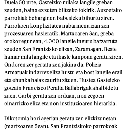
Duela 50 urte, Gasteizko milaka langile greban
zeuden, baina ez zuten biltzeko tokirik. Auzoetako
parrokiak beharginen babesleku bihurtu ziren.
Parrokoen konplizitatea nabarmena izan zen
prozesuaren hasieratik. Martxoaren 3an, greba
orokor egunean, 4.000 langile inguru batzartuta
zeuden San Frantzisko elizan, Zaramagan. Beste
hamar mila langile eta ikasle kanpoan geratu ziren.
Ondoren zer gertatu zen jakina da. Polizia
Armatuak indarrez eliza hustu eta bost langile erail
eta ehunka balaz zauritu zituen. Hustea Gasteizko
gotzain Francisco Peralta Ballabrigak ahalbidetu
zuen. Garbi geratu zen orduan, non zegoen
oinarrizko eliza eta non instituzioaren hierarkia.
Dikotomia hori agerian geratu zen elizkizunetan
(martxoaren 5ean). San Frantziskoko parrokoak