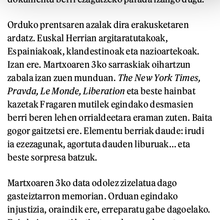
Orduko prentsaren azalak dira erakusketaren
ardatz. Euskal Herrian argitaratutakoak,
Espainiakoak, klandestinoak eta nazioartekoak.
Izan ere. Martxoaren 3ko sarraskiak oihartzun
zabala izan zuen munduan.
The New York Times,
Pravda, Le Monde, Liberation
eta beste hainbat
kazetak Fragaren mutilek egindako desmasien
berri beren lehen orrialdeetara eraman zuten. Baita
gogor gaitzetsi ere. Elementu berriak daude: irudi
ia ezezagunak, agortuta dauden liburuak… eta
beste sorpresa batzuk.
Martxoaren 3ko data odolez zizelatua dago
gasteiztarron memorian. Orduan egindako
injustizia, oraindik ere, erreparatu gabe dagoelako.