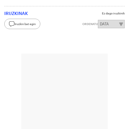
IRUZKINAK
Ez dago iruzkinik
Iruzkin bat egin
ORDENATU