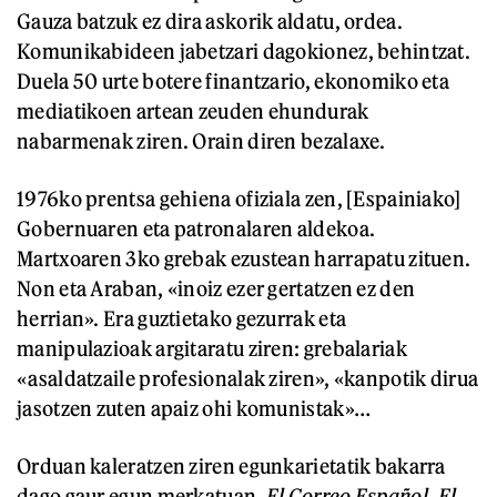
Gauza batzuk ez dira askorik aldatu, ordea.
Komunikabideen jabetzari dagokionez, behintzat.
Duela 50 urte botere finantzario, ekonomiko eta
mediatikoen artean zeuden ehundurak
nabarmenak ziren. Orain diren bezalaxe.
1976ko prentsa gehiena ofiziala zen, [Espainiako]
Gobernuaren eta patronalaren aldekoa.
Martxoaren 3ko grebak ezustean harrapatu zituen.
Non eta Araban, «inoiz ezer gertatzen ez den
herrian». Era guztietako gezurrak eta
manipulazioak argitaratu ziren: grebalariak
«asaldatzaile profesionalak ziren», «kanpotik dirua
jasotzen zuten apaiz ohi komunistak»…
Orduan kaleratzen ziren egunkarietatik bakarra
dago gaur egun merkatuan.
El Correo Español. El