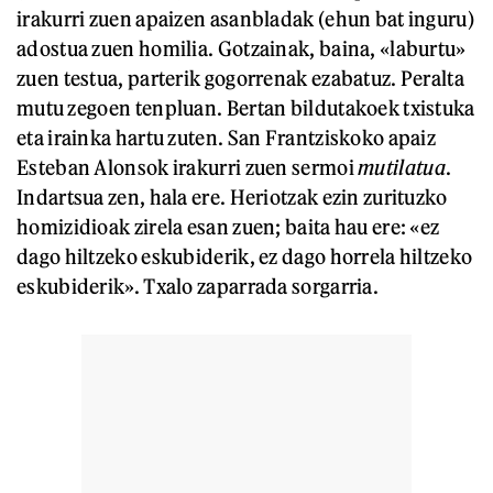
irakurri zuen apaizen asanbladak (ehun bat inguru)
adostua zuen homilia. Gotzainak, baina, «laburtu»
zuen testua, parterik gogorrenak ezabatuz. Peralta
mutu zegoen tenpluan. Bertan bildutakoek txistuka
eta irainka hartu zuten. San Frantziskoko apaiz
Esteban Alonsok irakurri zuen sermoi
mutilatua
.
Indartsua zen, hala ere. Heriotzak ezin zurituzko
homizidioak zirela esan zuen; baita hau ere: «ez
dago hiltzeko eskubiderik, ez dago horrela hiltzeko
eskubiderik». Txalo zaparrada sorgarria.