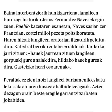
Baina interbentziorik hunkigarriena, langileen
buruzagi historiko Jesus Fernandez Navesek egin
zuen.
Pueblo
kazetaren esanetan, Naves sasian zen
Frantzian, zortzi milioi pezeta poltsikoratuta.
Haren hitzak langileen oratorian iltzaturik gelditu
dira. Katedral berriko zutabe erraldoiak dardarka
jarri zituen: «hauek [aurrean zituen langileen
gorpuak] gure anaiak dira, hildako hauek gureak
dira, Gasteizko herri osoarenak».
Peraltak ez zien inoiz langileei barkamenik eskatu
leku sakratuaren hustea ahalbidetzeagatik. Azter
dezagun orain beste eragile garrantzitsu baten
jokabidea.