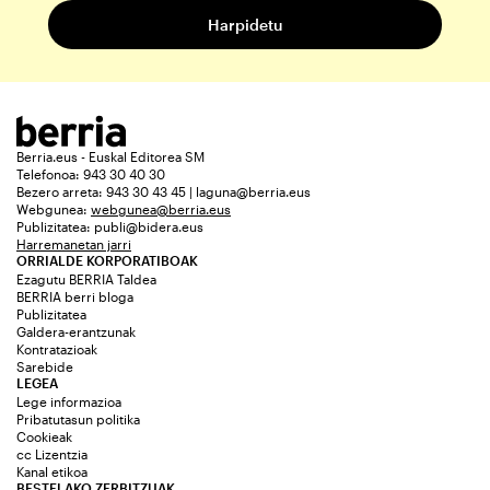
Berria.eus - Euskal Editorea SM
Telefonoa: 943 30 40 30
Bezero arreta: 943 30 43 45 | laguna@berria.eus
Webgunea:
webgunea@berria.eus
Publizitatea:
publi@bidera.eus
Harremanetan jarri
ORRIALDE KORPORATIBOAK
Ezagutu BERRIA Taldea
BERRIA berri bloga
Publizitatea
Galdera-erantzunak
Kontratazioak
Sarebide
LEGEA
Lege informazioa
Pribatutasun politika
Cookieak
cc Lizentzia
Kanal etikoa
BESTELAKO ZERBITZUAK