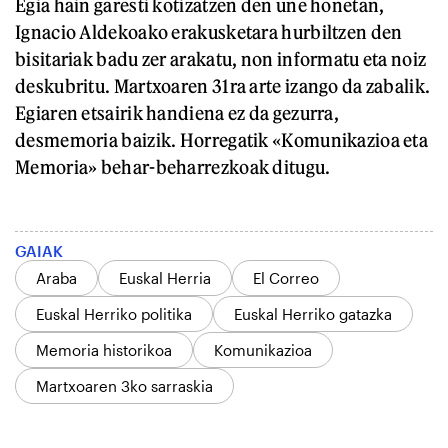
Egia hain garesti kotizatzen den une honetan,
Ignacio Aldekoako erakusketara hurbiltzen den
bisitariak badu zer arakatu, non informatu eta noiz
deskubritu. Martxoaren 31ra arte izango da zabalik.
Egiaren etsairik handiena ez da gezurra,
desmemoria baizik. Horregatik «Komunikazioa eta
Memoria» behar-beharrezkoak ditugu.
GAIAK
Araba
Euskal Herria
El Correo
Euskal Herriko politika
Euskal Herriko gatazka
Memoria historikoa
Komunikazioa
Martxoaren 3ko sarraskia