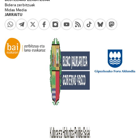
Bidera zerbitzuak
Midas Media
JARRAITU