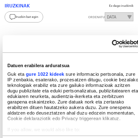
IRUZKINAK
Ez dago iruzkinik
Iruzkin bat egin
ORDENATU
Datuen erabilera arduratsua
Guk eta
gure 1022 kideek
sure informacio pertsonala, zure
IP zenbakia, esaterako, prozesatzen ditugu, cookie bezalak
teknologiak erabiliz eta zure gailuko informazioak azitzen
dugu publizitate eta eduki pertsonalizatua, publizitatearen eta
edukiaren neurketa, audientzia-ikerketa eta zerbitzuen
garapena eskaintzeko. Zure datuak nork eta zertarako
erabiltzen dituen hautatzeko aukera duzu. Zure onespena
aldatzen edo deuseztatzen ahal duzu edozein momentutan,
Cookie deklaraziotik edo Privacy triggerean klikatuz.
If you allow, we would also like to:
Collect information about your geographical location