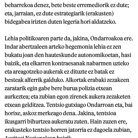
beharrekoa denez, bete beste erremediorik ez dute;
eta, jarraian, ez dute estrategiarik (erakusten)
bidegabea irizten duten legeria hori aldatzeko.
Lehia politikoaren parte da, jakina, Ondarroakoa ere.
Indar abertzaleen arteko hegemonia lehia ez zen
bukatu joan den hauteskunde autonomikoetan, hasi
baizik, eta elkarren kontraesanak nabarmen uzteko
eta areagotzeko aukerak ez dituzte ez batak ez
besteak alferrik galduko. Alkortak erabaki zezakeen
zaratarik egin gabe bere burua polizia etxean
aurkeztea; eta zubian egon zirenek aukera zezaketen
etxean gelditzea. Tentsio gutxiago Ondarroan eta, bai
horixe, askoz merkeago dena. Jakina, tentsioa
ikusgarri bihurtzea aukeratu zuten. Hain zuzen ere,
erakusteko tentsio horren jatorria ez dagoela zubian,
Auzitegi Nazionalean baizik.