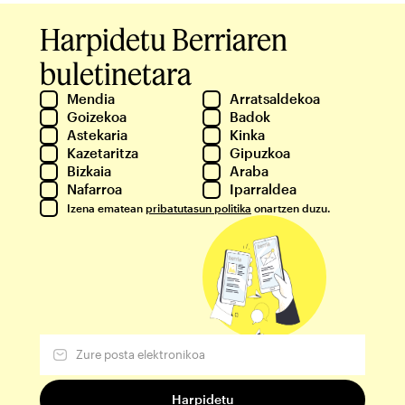
Harpidetu Berriaren
buletinetara
Mendia
Arratsaldekoa
Goizekoa
Badok
Astekaria
Kinka
Kazetaritza
Gipuzkoa
Bizkaia
Araba
Nafarroa
Iparraldea
Izena ematean
pribatutasun politika
onartzen duzu.