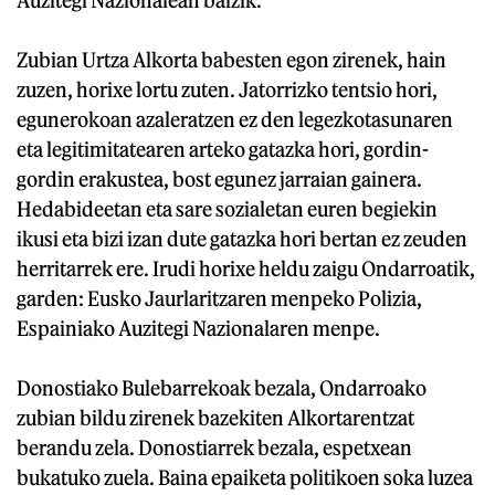
Zubian Urtza Alkorta babesten egon zirenek, hain
zuzen, horixe lortu zuten. Jatorrizko tentsio hori,
egunerokoan azaleratzen ez den legezkotasunaren
eta legitimitatearen arteko gatazka hori, gordin-
gordin erakustea, bost egunez jarraian gainera.
Hedabideetan eta sare sozialetan euren begiekin
ikusi eta bizi izan dute gatazka hori bertan ez zeuden
herritarrek ere. Irudi horixe heldu zaigu Ondarroatik,
garden: Eusko Jaurlaritzaren menpeko Polizia,
Espainiako Auzitegi Nazionalaren menpe.
Donostiako Bulebarrekoak bezala, Ondarroako
zubian bildu zirenek bazekiten Alkortarentzat
berandu zela. Donostiarrek bezala, espetxean
bukatuko zuela. Baina epaiketa politikoen soka luzea