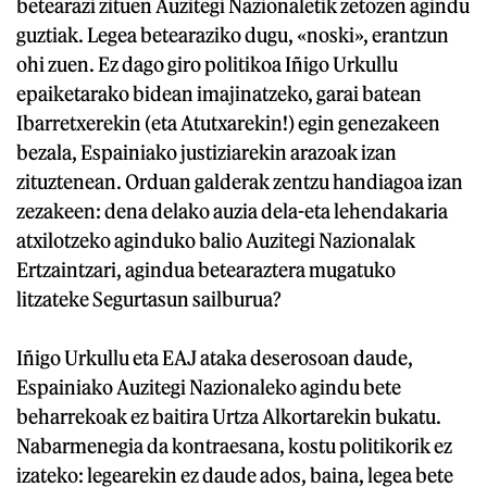
betearazi zituen Auzitegi Nazionaletik zetozen agindu
guztiak. Legea betearaziko dugu, «noski», erantzun
ohi zuen. Ez dago giro politikoa Iñigo Urkullu
epaiketarako bidean imajinatzeko, garai batean
Ibarretxerekin (eta Atutxarekin!) egin genezakeen
bezala, Espainiako justiziarekin arazoak izan
zituztenean. Orduan galderak zentzu handiagoa izan
zezakeen: dena delako auzia dela-eta lehendakaria
atxilotzeko aginduko balio Auzitegi Nazionalak
Ertzaintzari, agindua betearaztera mugatuko
litzateke Segurtasun sailburua?
Iñigo Urkullu eta EAJ ataka deserosoan daude,
Espainiako Auzitegi Nazionaleko agindu bete
beharrekoak ez baitira Urtza Alkortarekin bukatu.
Nabarmenegia da kontraesana, kostu politikorik ez
izateko: legearekin ez daude ados, baina, legea bete