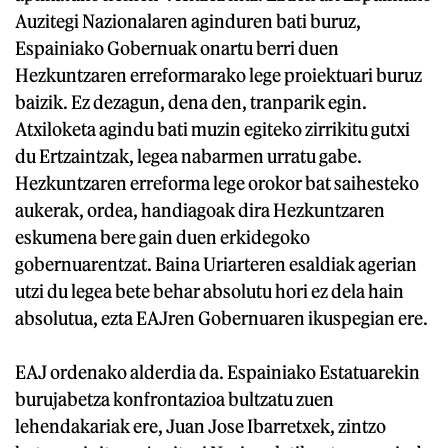
Auzitegi Nazionalaren aginduren bati buruz,
Espainiako Gobernuak onartu berri duen
Hezkuntzaren erreformarako lege proiektuari buruz
baizik. Ez dezagun, dena den, tranparik egin.
Atxiloketa agindu bati muzin egiteko zirrikitu gutxi
du Ertzaintzak, legea nabarmen urratu gabe.
Hezkuntzaren erreforma lege orokor bat saihesteko
aukerak, ordea, handiagoak dira Hezkuntzaren
eskumena bere gain duen erkidegoko
gobernuarentzat. Baina Uriarteren esaldiak agerian
utzi du legea bete behar absolutu hori ez dela hain
absolutua, ezta EAJren Gobernuaren ikuspegian ere.
EAJ ordenako alderdia da. Espainiako Estatuarekin
burujabetza konfrontazioa bultzatu zuen
lehendakariak ere, Juan Jose Ibarretxek, zintzo