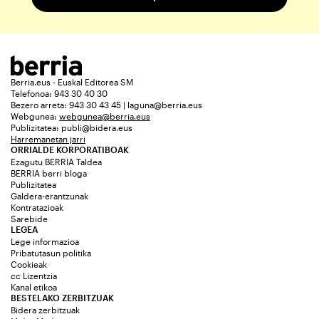
Berria.eus - Euskal Editorea SM
Telefonoa: 943 30 40 30
Bezero arreta: 943 30 43 45 | laguna@berria.eus
Webgunea:
webgunea@berria.eus
Publizitatea:
publi@bidera.eus
Harremanetan jarri
ORRIALDE KORPORATIBOAK
Ezagutu BERRIA Taldea
BERRIA berri bloga
Publizitatea
Galdera-erantzunak
Kontratazioak
Sarebide
LEGEA
Lege informazioa
Pribatutasun politika
Cookieak
cc Lizentzia
Kanal etikoa
BESTELAKO ZERBITZUAK
Bidera zerbitzuak