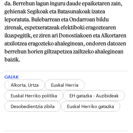
da. Berrehun lagun inguru daude epaiketaren zain,
gehienak Segikoak eta Batasunakoak izatea
leporatuta. Bulebarrean eta Ondarroan bildu
zirenak, espetxeratzeak efektiboki eragoztearen
ikuspegitik, ez ziren ari Donostiakoen eta Alkortaren
atxilotzea eragozteko ahaleginean, ondoren datozen
berrehun horien giltzapetzea zailtzeko ahaleginean
baizik.
GAIAK
Alkorta, Urtza
Euskal Herria
Euskal Herriko politika
EH gatazka - Auzibideak
Desobedientzia zibila
Euskal Herriko gatazka