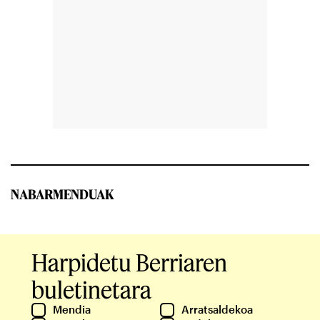
NABARMENDUAK
Harpidetu Berriaren
buletinetara
Mendia
Arratsaldekoa