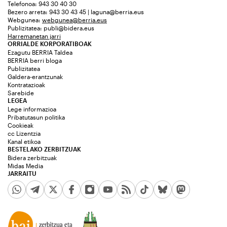
Telefonoa: 943 30 40 30
Bezero arreta: 943 30 43 45 | laguna@berria.eus
Webgunea:
webgunea@berria.eus
Publizitatea:
publi@bidera.eus
Harremanetan jarri
ORRIALDE KORPORATIBOAK
Ezagutu BERRIA Taldea
BERRIA berri bloga
Publizitatea
Galdera-erantzunak
Kontratazioak
Sarebide
LEGEA
Lege informazioa
Pribatutasun politika
Cookieak
cc Lizentzia
Kanal etikoa
BESTELAKO ZERBITZUAK
Bidera zerbitzuak
Midas Media
JARRAITU