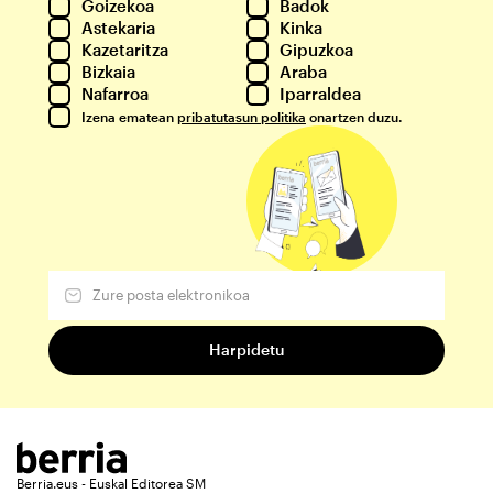
Goizekoa
Badok
Astekaria
Kinka
Kazetaritza
Gipuzkoa
Bizkaia
Araba
Nafarroa
Iparraldea
Izena ematean
pribatutasun politika
onartzen duzu.
Berria.eus - Euskal Editorea SM