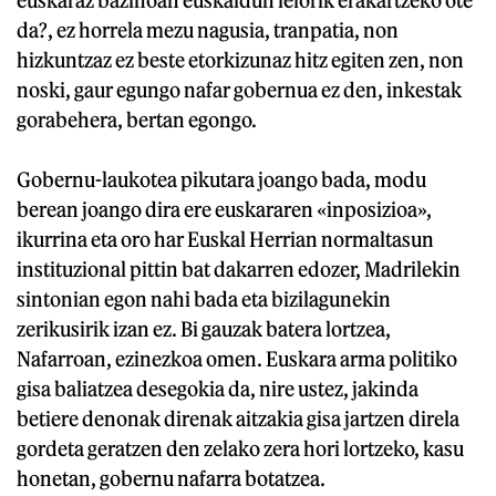
da?, ez horrela mezu nagusia, tranpatia, non
hizkuntzaz ez beste etorkizunaz hitz egiten zen, non
noski, gaur egungo nafar gobernua ez den, inkestak
gorabehera, bertan egongo.
Gobernu-laukotea pikutara joango bada, modu
berean joango dira ere euskararen «inposizioa»,
ikurrina eta oro har Euskal Herrian normaltasun
instituzional pittin bat dakarren edozer, Madrilekin
sintonian egon nahi bada eta bizilagunekin
zerikusirik izan ez. Bi gauzak batera lortzea,
Nafarroan, ezinezkoa omen. Euskara arma politiko
gisa baliatzea desegokia da, nire ustez, jakinda
betiere denonak direnak aitzakia gisa jartzen direla
gordeta geratzen den zelako zera hori lortzeko, kasu
honetan, gobernu nafarra botatzea.