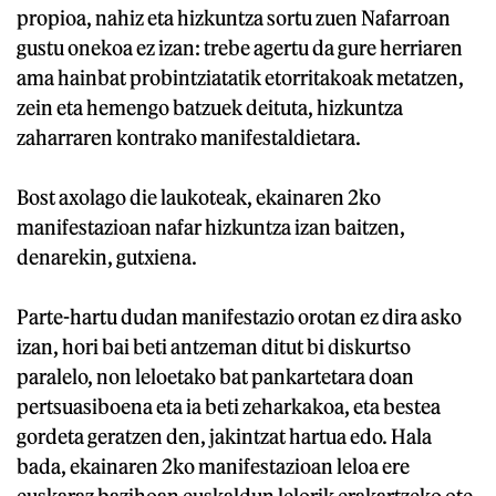
propioa, nahiz eta hizkuntza sortu zuen Nafarroan
gustu onekoa ez izan: trebe agertu da gure herriaren
ama hainbat probintziatatik etorritakoak metatzen,
zein eta hemengo batzuek deituta, hizkuntza
zaharraren kontrako manifestaldietara.
Bost axolago die laukoteak, ekainaren 2ko
manifestazioan nafar hizkuntza izan baitzen,
denarekin, gutxiena.
Parte-hartu dudan manifestazio orotan ez dira asko
izan, hori bai beti antzeman ditut bi diskurtso
paralelo, non leloetako bat pankartetara doan
pertsuasiboena eta ia beti zeharkakoa, eta bestea
gordeta geratzen den, jakintzat hartua edo. Hala
bada, ekainaren 2ko manifestazioan leloa ere
euskaraz bazihoan euskaldun lelorik erakartzeko ote