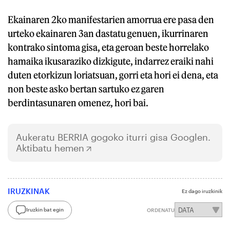
Ekainaren 2ko manifestarien amorrua ere pasa den
urteko ekainaren 3an dastatu genuen, ikurrinaren
kontrako sintoma gisa, eta geroan beste horrelako
hamaika ikusaraziko dizkigute, indarrez eraiki nahi
duten etorkizun loriatsuan, gorri eta hori ei dena, eta
non beste asko bertan sartuko ez garen
berdintasunaren omenez, hori bai.
Aukeratu
BERRIA
gogoko iturri gisa Googlen.
Aktibatu hemen
IRUZKINAK
Ez dago iruzkinik
Iruzkin bat egin
ORDENATU