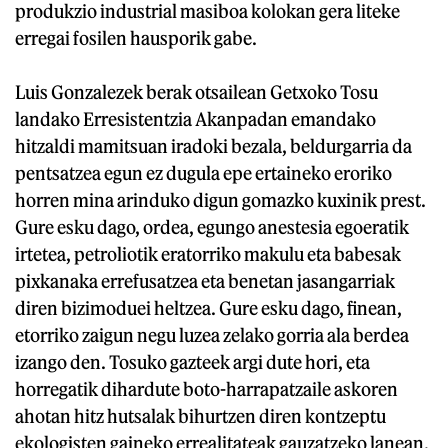
produkzio industrial masiboa kolokan gera liteke
erregai fosilen hausporik gabe.
Luis Gonzalezek berak otsailean Getxoko Tosu
landako Erresistentzia Akanpadan emandako
hitzaldi mamitsuan iradoki bezala, beldurgarria da
pentsatzea egun ez dugula epe ertaineko eroriko
horren mina arinduko digun gomazko kuxinik prest.
Gure esku dago, ordea, egungo anestesia egoeratik
irtetea, petroliotik eratorriko makulu eta babesak
pixkanaka errefusatzea eta benetan jasangarriak
diren bizimoduei heltzea. Gure esku dago, finean,
etorriko zaigun negu luzea zelako gorria ala berdea
izango den. Tosuko gazteek argi dute hori, eta
horregatik dihardute boto-harrapatzaile askoren
ahotan hitz hutsalak bihurtzen diren kontzeptu
ekologisten gaineko errealitateak gauzatzeko lanean.