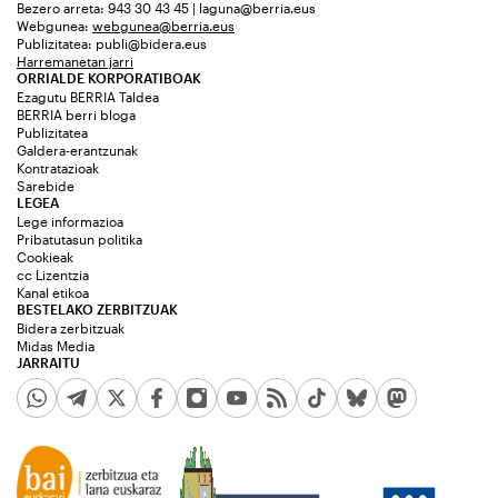
Bezero arreta: 943 30 43 45 | laguna@berria.eus
Webgunea:
webgunea@berria.eus
Publizitatea:
publi@bidera.eus
Harremanetan jarri
ORRIALDE KORPORATIBOAK
Ezagutu BERRIA Taldea
BERRIA berri bloga
Publizitatea
Galdera-erantzunak
Kontratazioak
Sarebide
LEGEA
Lege informazioa
Pribatutasun politika
Cookieak
cc Lizentzia
Kanal etikoa
BESTELAKO ZERBITZUAK
Bidera zerbitzuak
Midas Media
JARRAITU