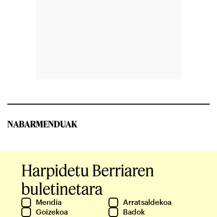
NABARMENDUAK
Harpidetu Berriaren
buletinetara
Mendia
Arratsaldekoa
Goizekoa
Badok