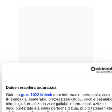
Datuen erabilera arduratsua
Guk eta
gure 1022 kideek
sure informacio pertsonala, zure
IP zenbakia, esaterako, prozesatzen ditugu, cookie bezalak
teknologiak erabiliz eta zure gailuko informazioak azitzen
dugu publizitate eta eduki pertsonalizatua, publizitatearen eta