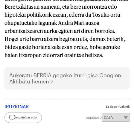
Bere txikitasun xumean, eta bere morrontza edo
hipoteka politikorik ezean, ederra da Tosuko ortu
okupatuetako lagunak Andra Mari auzoa
urbanizatzearen aurka egiten ari diren borroka.
Hogei urte barru atzera begiratu eta, damuz beterik,
bidea gazte horiena zela esan ordez, hobe genuke
haien itxaropen zidorrari oraintxe heltzea.
Aukeratu
BERRIA
gogoko iturri gisa Googlen.
Aktibatu hemen
IRUZKINAK
Ez dago iruzkinik
Iruzkin bat egin
ORDENATU