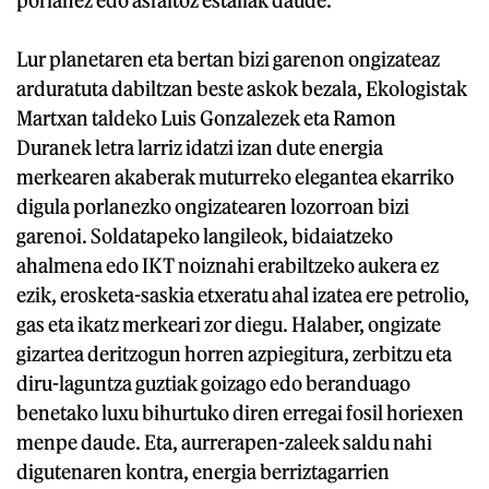
Lur planetaren eta bertan bizi garenon ongizateaz
arduratuta dabiltzan beste askok bezala, Ekologistak
Martxan taldeko Luis Gonzalezek eta Ramon
Duranek letra larriz idatzi izan dute energia
merkearen akaberak muturreko elegantea ekarriko
digula porlanezko ongizatearen lozorroan bizi
garenoi. Soldatapeko langileok, bidaiatzeko
ahalmena edo IKT noiznahi erabiltzeko aukera ez
ezik, erosketa-saskia etxeratu ahal izatea ere petrolio,
gas eta ikatz merkeari zor diegu. Halaber, ongizate
gizartea deritzogun horren azpiegitura, zerbitzu eta
diru-laguntza guztiak goizago edo beranduago
benetako luxu bihurtuko diren erregai fosil horiexen
menpe daude. Eta, aurrerapen-zaleek saldu nahi
digutenaren kontra, energia berriztagarrien