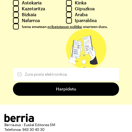
Astekaria
Kinka
Kazetaritza
Gipuzkoa
Bizkaia
Araba
Nafarroa
Iparraldea
Izena ematean
pribatutasun politika
onartzen duzu.
Berria.eus - Euskal Editorea SM
Telefonoa: 943 30 40 30