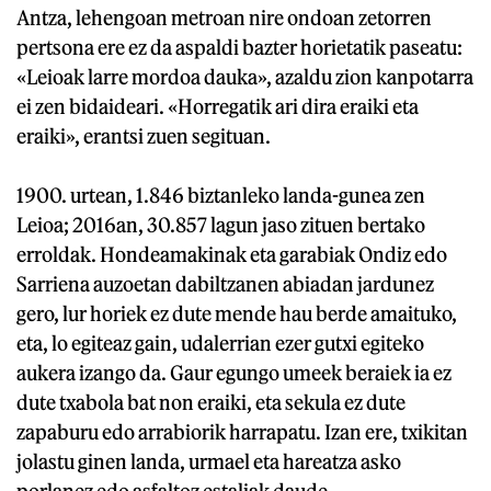
Antza, lehengoan metroan nire ondoan zetorren
pertsona ere ez da aspaldi bazter horietatik paseatu:
«Leioak larre mordoa dauka», azaldu zion kanpotarra
ei zen bidaideari. «Horregatik ari dira eraiki eta
eraiki», erantsi zuen segituan.
1900. urtean, 1.846 biztanleko landa-gunea zen
Leioa; 2016an, 30.857 lagun jaso zituen bertako
erroldak. Hondeamakinak eta garabiak Ondiz edo
Sarriena auzoetan dabiltzanen abiadan jardunez
gero, lur horiek ez dute mende hau berde amaituko,
eta, lo egiteaz gain, udalerrian ezer gutxi egiteko
aukera izango da. Gaur egungo umeek beraiek ia ez
dute txabola bat non eraiki, eta sekula ez dute
zapaburu edo arrabiorik harrapatu. Izan ere, txikitan
jolastu ginen landa, urmael eta hareatza asko
porlanez edo asfaltoz estaliak daude.