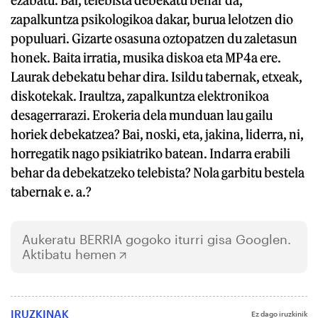
zapalkuntza psikologikoa dakar, burua lelotzen dio
populuari. Gizarte osasuna oztopatzen du zaletasun
honek. Baita irratia, musika diskoa eta MP4a ere.
Laurak debekatu behar dira. Isildu tabernak, etxeak,
diskotekak. Iraultza, zapalkuntza elektronikoa
desagerrarazi. Erokeria dela munduan lau gailu
horiek debekatzea? Bai, noski, eta, jakina, liderra, ni,
horregatik nago psikiatriko batean. Indarra erabili
behar da debekatzeko telebista? Nola garbitu bestela
tabernak e. a.?
Aukeratu
BERRIA
gogoko iturri gisa Googlen.
Aktibatu hemen
IRUZKINAK
Ez dago iruzkinik