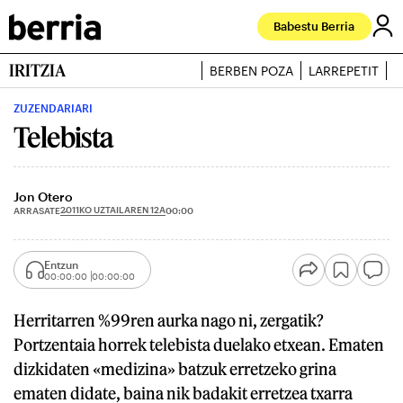
Babestu Berria
IRITZIA
BERBEN POZA
LARREPETIT
J
ZUZENDARIARI
Telebista
Jon Otero
2011KO UZTAILAREN 12A
ARRASATE
00:00
Entzun
00:00:00
00:00:00
Herritarren %99ren aurka nago ni, zergatik?
Portzentaia horrek telebista duelako etxean. Ematen
dizkidaten «medizina» batzuk erretzeko grina
ematen didate, baina nik badakit erretzea txarra