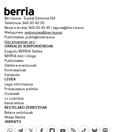
Berria.eus - Euskal Editorea SM
Telefonoa: 943 30 40 30
Bezero arreta: 943 30 43 45 | laguna@berria.eus
Webgunea:
webgunea@berria.eus
Publizitatea:
publi@bidera.eus
Harremanetan jarri
ORRIALDE KORPORATIBOAK
Ezagutu BERRIA Taldea
BERRIA berri bloga
Publizitatea
Galdera-erantzunak
Kontratazioak
Sarebide
LEGEA
Lege informazioa
Pribatutasun politika
Cookieak
cc Lizentzia
Kanal etikoa
BESTELAKO ZERBITZUAK
Bidera zerbitzuak
Midas Media
JARRAITU