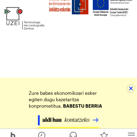
Zure babes ekonomikoari esker
egiten dugu kazetaritza
konprometitua.
BABESTU BERRIA
Egin zure ekarpena