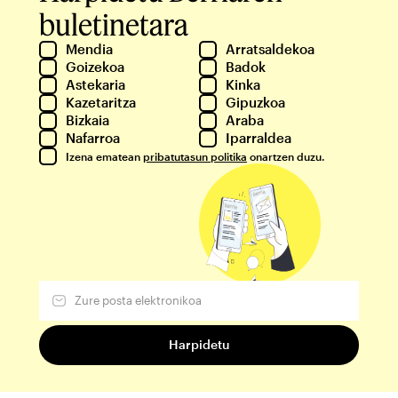
buletinetara
Mendia
Arratsaldekoa
Goizekoa
Badok
Astekaria
Kinka
Kazetaritza
Gipuzkoa
Bizkaia
Araba
Nafarroa
Iparraldea
Izena ematean
pribatutasun politika
onartzen duzu.