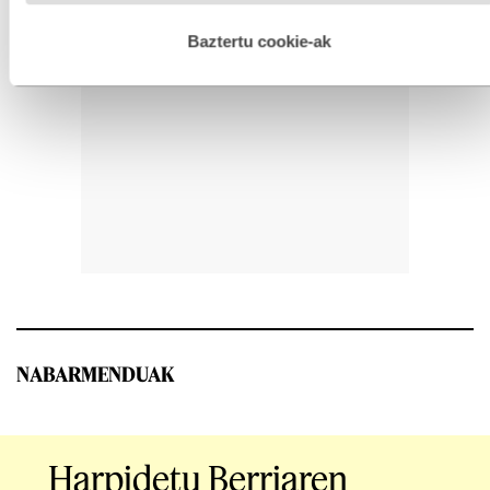
hau onartuz gero, teknologia hori erabiltzeko baimen
esplizitua ematen diguzu.
Gehiago irakurri
Baztertu cookie-ak
NABARMENDUAK
Harpidetu Berriaren