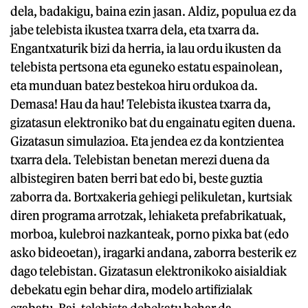
dela, badakigu, baina ezin jasan. Aldiz, populua ez da
jabe telebista ikustea txarra dela, eta txarra da.
Engantxaturik bizi da herria, ia lau ordu ikusten da
telebista pertsona eta eguneko estatu espainolean,
eta munduan batez bestekoa hiru ordukoa da.
Demasa! Hau da hau! Telebista ikustea txarra da,
gizatasun elektroniko bat du engainatu egiten duena.
Gizatasun simulazioa. Eta jendea ez da kontzientea
txarra dela. Telebistan benetan merezi duena da
albistegiren baten berri bat edo bi, beste guztia
zaborra da. Bortxakeria gehiegi pelikuletan, kurtsiak
diren programa arrotzak, lehiaketa prefabrikatuak,
morboa, kulebroi nazkanteak, porno pixka bat (edo
asko bideoetan), iragarki andana, zaborra besterik ez
dago telebistan. Gizatasun elektronikoko aisialdiak
debekatu egin behar dira, modelo artifizialak
ezabatu. Bai, telebista debekatu behar da,