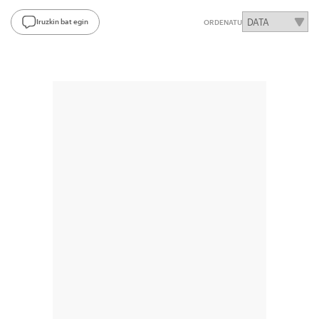
Iruzkin bat egin
ORDENATU