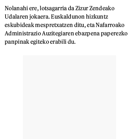
Nolanahi ere, lotsagarria da Zizur Zendeako
Udalaren jokaera. Euskaldunon hizkuntz
eskubideak mespretxatzen ditu, eta Nafarroako
Administrazio Auzitegiaren ebazpena paperezko
panpinak egiteko erabili du.