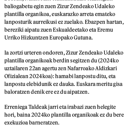
baliogabetu egin zuen Zizur Zendeako Udaleko
plantilla organikoa, euskarazko arreta emateko
lanposturik aurreikusi ez zuelako. Ebazpen hartan,
bereziki aipatu zuen Eskualdeetako eta Eremu
Urriko Hizkuntzen Europako Gutuna.
Ia zortzi urteren ondoren, Zizur Zendeako Udaleko
plantilla organikoak berdin segitzen du (2024ko
uztailaren 22an agertu zen Nafarroako Aldizkari
Ofizialean 2024koa): hamabi lanpostu ditu, eta
lanpostu elebidunik ez dauka. Euskara meritu gisa
baloratzen denik ere ez du aipatzen.
Erreniega Taldeak jarri eta irabazi zuen helegite
hori, baina 2024ko plantilla organikoak ez du bere
exekuzioa barneratzen.