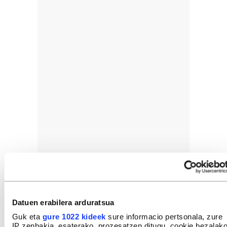
Datuen erabilera arduratsua
Guk eta
gure 1022 kideek
sure informacio pertsonala, zure
IP zenbakia, esaterako, prozesatzen ditugu, cookie bezalak