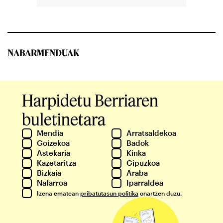
NABARMENDUAK
Harpidetu Berriaren
buletinetara
Mendia
Arratsaldekoa
Goizekoa
Badok
Astekaria
Kinka
Kazetaritza
Gipuzkoa
Bizkaia
Araba
Nafarroa
Iparraldea
Izena ematean
pribatutasun politika
onartzen duzu.