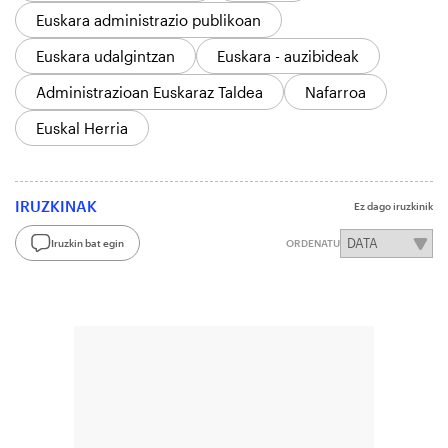
Euskara administrazio publikoan
Euskara udalgintzan
Euskara - auzibideak
Administrazioan Euskaraz Taldea
Nafarroa
Euskal Herria
IRUZKINAK
Ez dago iruzkinik
Iruzkin bat egin
ORDENATU