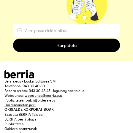
Berria.eus - Euskal Editorea SM
Telefonoa: 943 30 40 30
Bezero arreta: 943 30 43 45 | laguna@berria.eus
Webgunea:
webgunea@berria.eus
Publizitatea:
publi@bidera.eus
Harremanetan jarri
ORRIALDE KORPORATIBOAK
Ezagutu BERRIA Taldea
BERRIA berri bloga
Publizitatea
Galdera-erantzunak