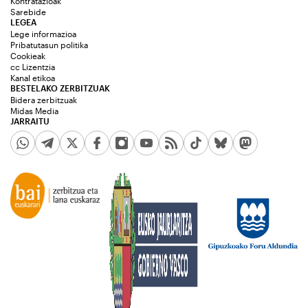
Kontratazioak
Sarebide
LEGEA
Lege informazioa
Pribatutasun politika
Cookieak
cc Lizentzia
Kanal etikoa
BESTELAKO ZERBITZUAK
Bidera zerbitzuak
Midas Media
JARRAITU