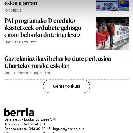
eskatu arren
ION ORZAIZ
PAI programako D ereduko
ikastetxeek ordubete gehiago
eman beharko dute ingelesez
IRATI URDALLETA LETE
Gaztelaniaz ikasi beharko dute perkusioa
Uharteko musika eskolan
MIKEL ELKOROBEREZIBAR BELOKI
Gehiago ikusi
Berria.eus - Euskal Editorea SM
Telefonoa: 943 30 40 30
Bezero arreta: 943 30 43 45 | laguna@berria.eus