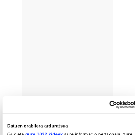
Datuen erabilera arduratsua
Guk eta
gure 1022 kideek
sure informacio pertsonala, zure