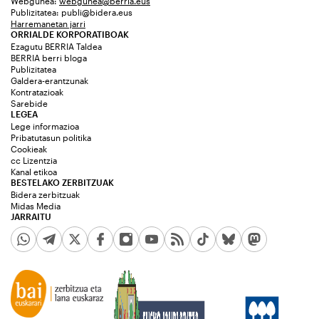
Webgunea:
webgunea@berria.eus
Publizitatea:
publi@bidera.eus
Harremanetan jarri
ORRIALDE KORPORATIBOAK
Ezagutu BERRIA Taldea
BERRIA berri bloga
Publizitatea
Galdera-erantzunak
Kontratazioak
Sarebide
LEGEA
Lege informazioa
Pribatutasun politika
Cookieak
cc Lizentzia
Kanal etikoa
BESTELAKO ZERBITZUAK
Bidera zerbitzuak
Midas Media
JARRAITU