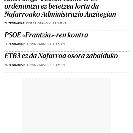
ordenantza ez betetzea lortu du
Nafarroako Administrazio Auzitegian
ZUZENDARIARI
JOSEBA OTANO VILLANUEVA
PSOE «Frantzia»-ren kontra
ZUZENDARIARI
FERMIN ZABALTZA ALEMAN
ETB3 ez da Nafarroa osora zabalduko
ZUZENDARIARI
FERMIN ZABALTZA ALEMAN