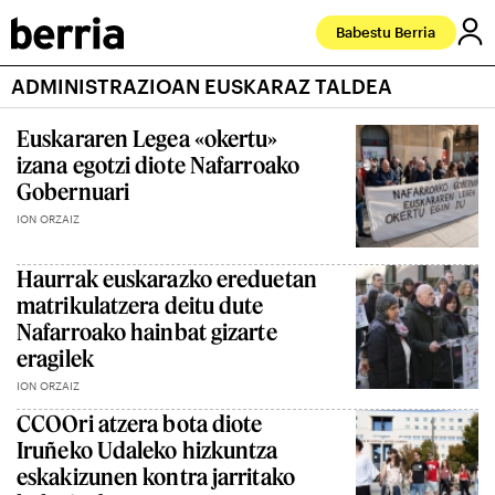
Babestu Berria
ADMINISTRAZIOAN EUSKARAZ TALDEA
Euskararen Legea «okertu»
izana egotzi diote Nafarroako
Gobernuari
ION ORZAIZ
Haurrak euskarazko ereduetan
matrikulatzera deitu dute
Nafarroako hainbat gizarte
eragilek
ION ORZAIZ
CCOOri atzera bota diote
Iruñeko Udaleko hizkuntza
eskakizunen kontra jarritako