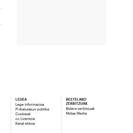
LEGEA
BESTELAKO
ZERBITZUAK
Lege informazioa
Bidera zerbitzuak
Pribatutasun politika
Midas Media
Cookieak
cc Lizentzia
Kanal etikoa