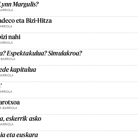
Lynn Margulis?
BARRIOLA
adeco eta Bizi-Hitza
ARRIOLA
izi nahi
BARRIOLA
ra? Espektakulua? Simulakroa?
 BARRIOLA
ede kapitulua
BARRIOLA
'
ARRIOLA
rarotxoa
A BARRIOLA
, eskerrik asko
BARRIOLA
ia eta euskara