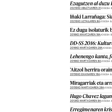
Ezagutzen al duzu 
2021EKO ABUZTUAREN 31
JOSEBA 
Iñaki Larrañaga: Si
2021EKO UZTAILAREN 8A
JOSEBA B
Ez dugu isolaturik b
2016KO MAIATZAREN 18A
JOSEBA 
DD-SS 2016: Kultu
2016KO MARTXOAREN 29A
JOSEBA
Lehenengo kanta, f
2016KO MARTXOAREN 8A
JOSEBA 
'Aitzol herrira orain
2015EKO EKAINAREN 16A
JOSEBA B
Miragarriak eta ar
2015EKO MARTXOAREN 26A
JOSEB
Hugo Chavez laguna
2013KO MARTXOAREN 9A
JOSEBA 
Erregimenaren kris