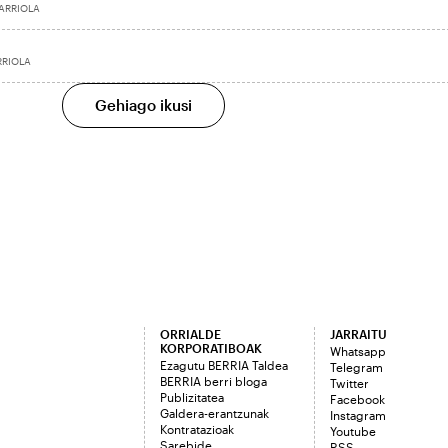
ARRIOLA
RRIOLA
Gehiago ikusi
ORRIALDE
JARRAITU
KORPORATIBOAK
Whatsapp
Ezagutu BERRIA Taldea
Telegram
BERRIA berri bloga
Twitter
Publizitatea
Facebook
Galdera-erantzunak
Instagram
Kontratazioak
Youtube
Sarebide
RSS