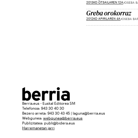
2013KO OTSAILAREN 12A
JOSEBA B
Greba orokorraz
2012KO APIRILAREN 4A
JOSEBA BA
Berria.eus - Euskal Editorea SM
Telefonoa: 943 30 40 30
Bezero arreta: 943 30 43 45 | laguna@berria.eus
Webgunea:
webgunea@berria.eus
Publizitatea:
publi@bidera.eus
Harremanetan jarri