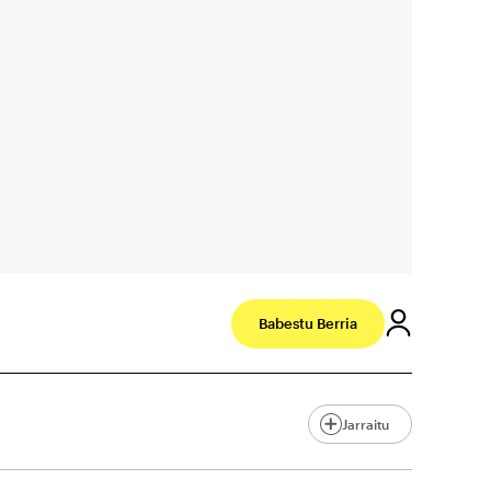
Babestu Berria
Jarraitu