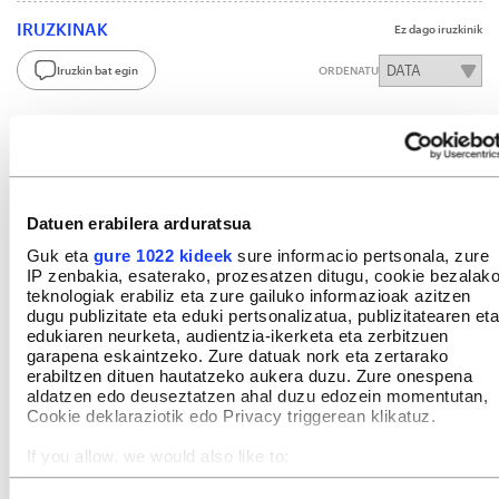
IRUZKINAK
Ez dago iruzkinik
Iruzkin bat egin
ORDENATU
Datuen erabilera arduratsua
Guk eta
gure 1022 kideek
sure informacio pertsonala, zure
IP zenbakia, esaterako, prozesatzen ditugu, cookie bezalak
teknologiak erabiliz eta zure gailuko informazioak azitzen
dugu publizitate eta eduki pertsonalizatua, publizitatearen eta
edukiaren neurketa, audientzia-ikerketa eta zerbitzuen
garapena eskaintzeko. Zure datuak nork eta zertarako
erabiltzen dituen hautatzeko aukera duzu. Zure onespena
aldatzen edo deuseztatzen ahal duzu edozein momentutan,
Cookie deklaraziotik edo Privacy triggerean klikatuz.
If you allow, we would also like to:
Collect information about your geographical location