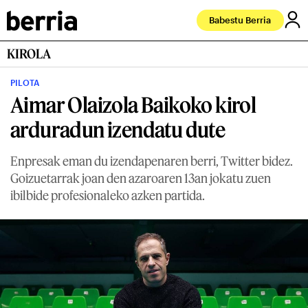
Babestu Berria
KIROLA
PILOTA
Aimar Olaizola Baikoko kirol
arduradun izendatu dute
Enpresak eman du izendapenaren berri, Twitter bidez.
Goizuetarrak joan den azaroaren 13an jokatu zuen
ibilbide profesionaleko azken partida.