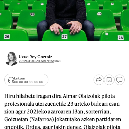
Uxue Rey Gorraiz
2022KO OTSAILAREN 16A
18:23
Entzun
00:00:00
00:00:00
Hiru hilabete iragan dira Aimar Olaizolak pilota
profesionala utzi zuenetik: 23 urteko bideari esan
zion agur 2021eko azaroaren 13an, sorterrian,
Goizuetan (Nafarroa) jokatutako azken partidaren
ondotik. Ordea, gaur jakin denez, Olaizolak pilota