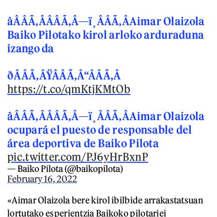
âÂÂÃ‚ÂÂÂÃ‚Â—ï¸ÂÂÃ‚ÂAimar Olaizola
Baiko Pilotako kirol arloko arduraduna
izango da
ðÂÂÃ‚ÂŸÂÂÃ‚Â“ÂÂÃ‚Â
https://t.co/qmKtjKMtOb
âÂÂÃ‚ÂÂÂÃ‚Â—ï¸ÂÂÃ‚ÂAimar Olaizola
ocupará el puesto de responsable del
área deportiva de Baiko Pilota
pic.twitter.com/PJ6yHrBxnP
— Baiko Pilota (@baikopilota)
February 16, 2022
«Aimar Olaizola bere kirol ibilbide arrakastatsuan
lortutako esperientzia Baikoko pilotariei