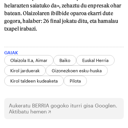
helarazten saiatuko da», zehaztu du enpresak ohar
batean. Olaizolaren ibilbide oparoa ekarri dute
gogora, halaber: 26 final jokatu ditu, eta hamalau
txapel irabazi.
GAIAK
Olaizola II.a, Aimar
Baiko
Euskal Herria
Kirol jarduerak
Gizonezkoen esku-huska
Kirol taldeen kudeaketa
Pilota
Aukeratu
BERRIA
gogoko iturri gisa Googlen.
Aktibatu hemen