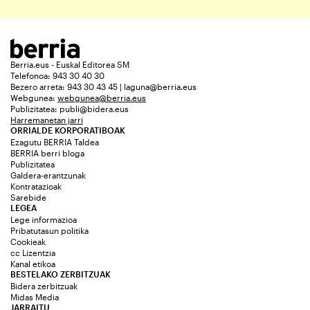
Berria.eus - Euskal Editorea SM
Telefonoa: 943 30 40 30
Bezero arreta: 943 30 43 45 | laguna@berria.eus
Webgunea:
webgunea@berria.eus
Publizitatea:
publi@bidera.eus
Harremanetan jarri
ORRIALDE KORPORATIBOAK
Ezagutu BERRIA Taldea
BERRIA berri bloga
Publizitatea
Galdera-erantzunak
Kontratazioak
Sarebide
LEGEA
Lege informazioa
Pribatutasun politika
Cookieak
cc Lizentzia
Kanal etikoa
BESTELAKO ZERBITZUAK
Bidera zerbitzuak
Midas Media
JARRAITU