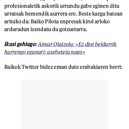
profesionaletik askorik urrundu gabe eginen ditu
urratsak hemendik aurrera ere. Beste kargu batean
arituko da: Baiko Pilota enpresak kirol arloko
arduradun izendatu du goizuetarra.
Ikusi gehiago:
Aimar Olaizola: «Ez diot beldurrik
hurrengo egunari; asebeteta nago»
Baikok Twitter bidez eman dute erabakiaren berri: