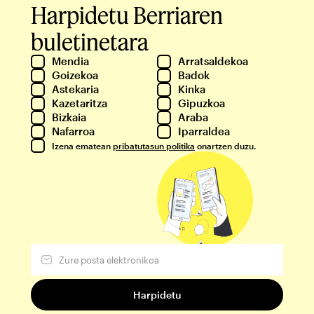
Harpidetu Berriaren
buletinetara
Mendia
Arratsaldekoa
Goizekoa
Badok
Astekaria
Kinka
Kazetaritza
Gipuzkoa
Bizkaia
Araba
Nafarroa
Iparraldea
Izena ematean
pribatutasun politika
onartzen duzu.