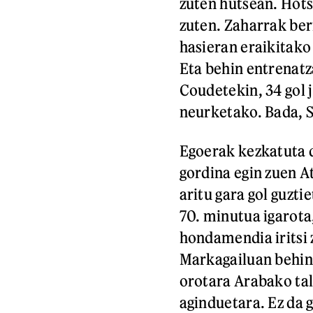
zuten hutsean. Hots
zuten. Zaharrak ber
hasieran eraikitako
Eta behin entrenatza
Coudetekin, 34 gol j
neurketako. Bada, S
Egoerak kezkatuta d
gordina egin zuen A
aritu gara gol guzti
70. minutua igarota
hondamendia iritsi z
Markagailuan behin
orotara Arabako tal
aginduetara. Ez da 