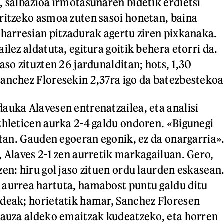
, salbazioa irmotasunaren bidetik erdietsi
ritzeko asmoa zuten sasoi honetan, baina
 harresian pitzadurak agertu ziren pixkanaka.
ilez aldatuta, egitura goitik behera etorri da.
aso zituzten 26 jardunalditan; hots, 1,30
anchez Floresekin 2,37ra igo da batezbestekoa
auka Alavesen entrenatzailea, eta analisi
thleticen aurka 2-4 galdu ondoren. «Bigunegi
etan. Gauden egoeran egonik, ez da onargarria»
, Alaves 2-1 zen aurretik markagailuan. Gero,
en: hiru gol jaso zituen ordu laurden eskasean
 aurrea hartuta, hamabost puntu galdu ditu
deak; horietatik hamar, Sanchez Floresen
gauza aldeko emaitzak kudeatzeko, eta horren