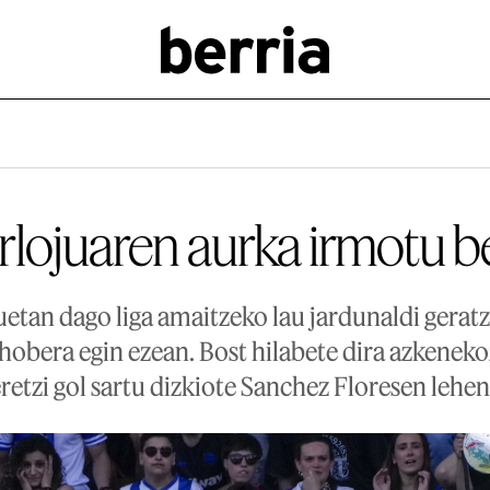
erlojuaren aurka irmotu 
uetan dago liga amaitzeko lau jardunaldi geratz
hobera egin ezean. Bost hilabete dira azkeneko
retzi gol sartu dizkiote Sanchez Floresen lehen 