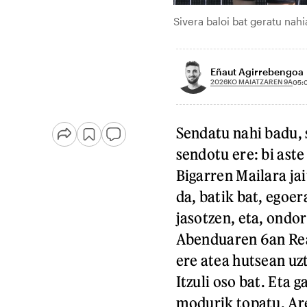
Sivera baloi bat geratu nah
Eñaut Agirrebengoa
2026KO MAIATZAREN 9A
05:
Sendatu nahi badu, 
sendotu ere: bi aste
Bigarren Mailara ja
da, batik bat, egoe
jasotzen, eta, ondor
Abenduaren 6an Reala
ere atea hutsean uz
Itzuli oso bat. Eta 
modurik topatu. Ar