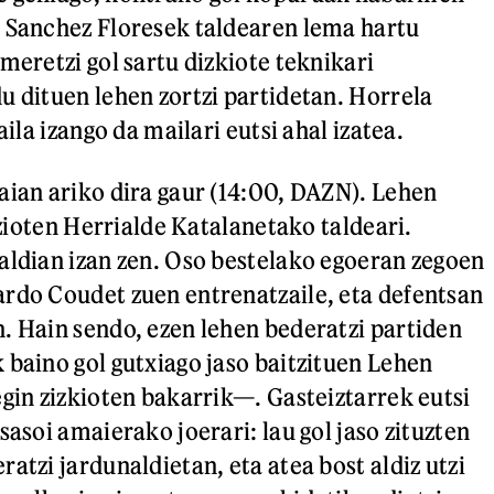
 Sanchez Floresek taldearen lema hartu
meretzi gol sartu dizkiote teknikari
u dituen lehen zortzi partidetan. Horrela
aila izango da mailari eutsi ahal izatea.
aian ariko dira gaur (14:00, DAZN). Lehen
i zioten Herrialde Katalanetako taldeari.
aldian izan zen. Oso bestelako egoeran zegoen
rdo Coudet zuen entrenatzaile, eta defentsan
. Hain sendo, ezen lehen bederatzi partiden
 baino gol gutxiago jaso baitzituen Lehen
egin zizkioten bakarrik—. Gasteiztarrek eutsi
sasoi amaierako joerari: lau gol jaso zituzten
atzi jardunaldietan, eta atea bost aldiz utzi