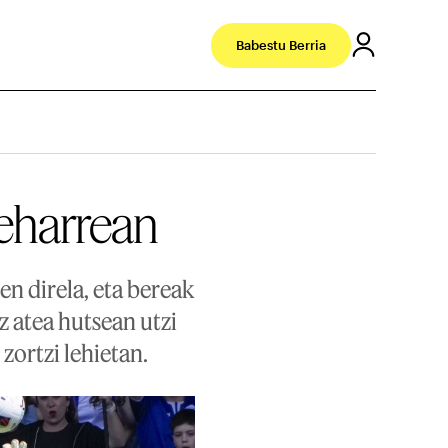
Babestu Berria
beharrean
en direla, eta bereak
z atea hutsean utzi
zortzi lehietan.