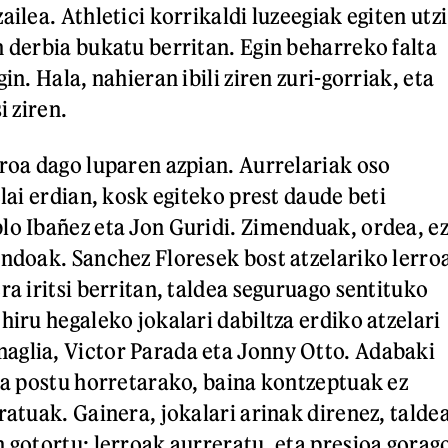
ailea. Athletici korrikaldi luzeegiak egiten utzi
n derbia bukatu berritan. Egin beharreko falta
in. Hala, nahieran ibili ziren zuri-gorriak, eta
i ziren.
rroa dago luparen azpian. Aurrelariak oso
elai erdian, kosk egiteko prest daude beti
lo Ibañez eta Jon Guridi. Zimenduak, ordea, e
endoak. Sanchez Floresek bost atzelariko lerro
ra iritsi berritan, taldea seguruago sentituko
hiru hegaleko jokalari dabiltza erdiko atzelari
aglia, Victor Parada eta Jonny Otto. Adabaki
ira postu horretarako, baina kontzeptuak ez
ratuak. Gainera, jokalari arinak direnez, talde
n gotortu; lerroak aurreratu, eta presioa gorag