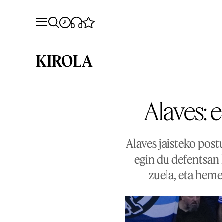
KIROLA
Alaves: 
Alaves jaisteko post
egin du defentsan 
zuela, eta heme