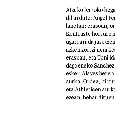
Atzeko lerroko hegal
dihardute: Angel Pe
lanetan; erasoan, or
Kontraste hori are 
ugari ari da jasotze
azken zortzi neurke
erasoan, eta Toni Ma
dagoeneko Sanchez 
esker, Alaves bere 
aurka. Ordea, bi pun
eta Athleticen aurk
ezean, behar dituen