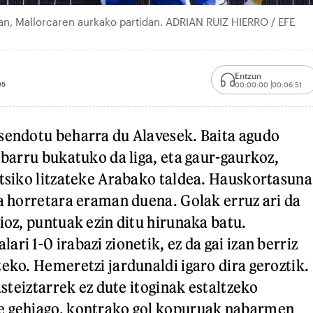
ian, Mallorcaren aurkako partidan. ADRIAN RUIZ HIERRO / EFE
Entzun
05
00:00:00
00:06:51
sendotu beharra du Alavesek. Baita agudo
 barru bukatuko da liga, eta gaur-gaurkoz,
itsiko litzateke Arabako taldea. Hauskortasuna
ra horretara eraman duena. Golak erruz ari da
ioz, puntuak ezin ditu hirunaka batu.
ri 1-0 irabazi zionetik, ez da gai izan berriz
teko. Hemeretzi jardunaldi igaro dira geroztik.
gasteiztarrek ez dute itoginak estaltzeko
e gehiago, kontrako gol kopuruak nabarmen