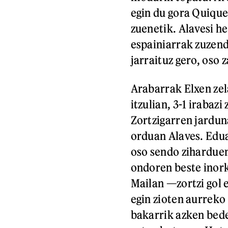
egin du gora Quique
zuenetik. Alavesi he
espainiarrak zuzend
jarraituz gero, oso z
Arabarrak Elxen zel
itzulian, 3-1 irabaz
Zortzigarren jardun
orduan Alaves. Edua
oso sendo ziharduen
ondoren beste inork
Mailan —zortzi gol 
egin zioten aurreko 
bakarrik azken beder