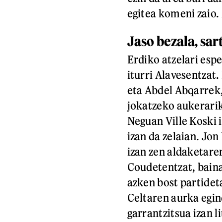
egitea komeni zaio. 
Jaso bezala, sar
Erdiko atzelari esp
iturri Alavesentzat
eta Abdel Abqarrek
jokatzeko aukerarik
Neguan Ville Koski i
izan da zelaian. Jo
izan zen aldaketare
Coudetentzat, baina
azken bost partideta
Celtaren aurka egin
garrantzitsua izan l