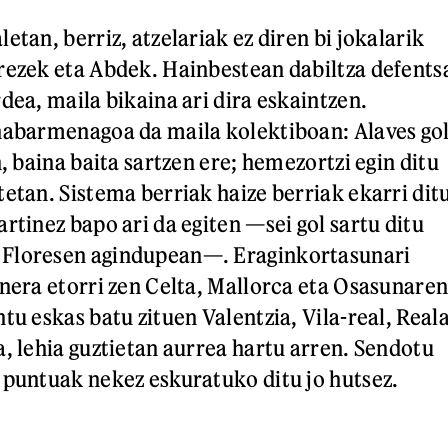
etan, berriz, atzelariak ez diren bi jokalarik
rezek eta Abdek. Hainbestean dabiltza defents
dea, maila bikaina ari dira eskaintzen.
nabarmenagoa da maila kolektiboan: Alaves go
n, baina baita sartzen ere; hemezortzi egin ditu
tetan. Sistema berriak haize berriak ekarri dit
rtinez bapo ari da egiten —sei gol sartu ditu
Floresen agindupean—. Eraginkortasunari
onera etorri zen Celta, Mallorca eta Osasunare
tu eskas batu zituen Valentzia, Vila-real, Real
a, lehia guztietan aurrea hartu arren. Sendotu
 puntuak nekez eskuratuko ditu jo hutsez.