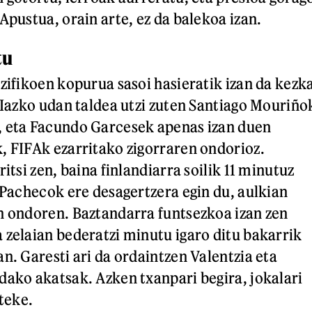
Apustua, orain arte, ez da balekoa izan.
tu
ezifikoen kopurua sasoi hasieratik izan da kezk
. Iazko udan taldea utzi zuten Santiago Mouriño
, eta Facundo Garcesek apenas izan duen
, FIFAk ezarritako zigorraren ondorioz.
ritsi zen, baina finlandiarra soilik 11 minutuz
n Pachecok ere desagertzera egin du, aulkian
n ondoren. Baztandarra funtsezkoa izan zen
 zelaian bederatzi minutu igaro ditu bakarrik
n. Garesti ari da ordaintzen Valentzia eta
dako akatsak. Azken txanpari begira, jokalari
iteke.