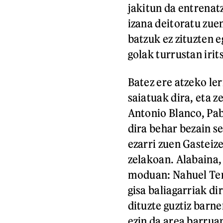
jakitun da entrenatz
izana deitoratu zue
batzuk ez zituzten eg
golak turrustan irits
Batez ere atzeko le
saiatuak dira, eta z
Antonio Blanco, Pab
dira behar bezain s
ezarri zuen Gasteize
zelakoan. Alabaina, 
moduan: Nahuel Ten
gisa baliagarriak d
dituzte guztiz barne
ezin da area barrua