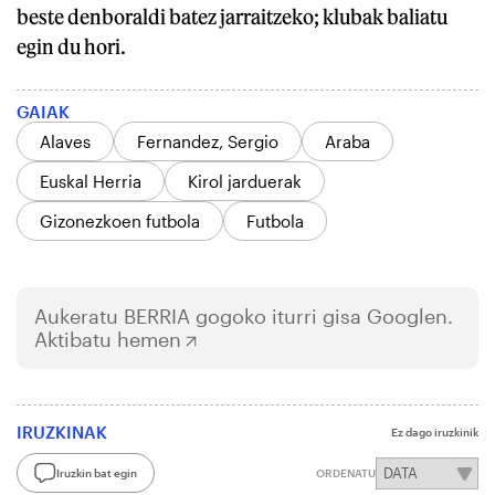
beste denboraldi batez jarraitzeko; klubak baliatu
egin du hori.
GAIAK
Alaves
Fernandez, Sergio
Araba
Euskal Herria
Kirol jarduerak
Gizonezkoen futbola
Futbola
Aukeratu
BERRIA
gogoko iturri gisa Googlen.
Aktibatu hemen
IRUZKINAK
Ez dago iruzkinik
Iruzkin bat egin
ORDENATU