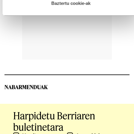
esplizitua ematen diguzu.
Gehiago irakurri
Baztertu cookie-ak
NABARMENDUAK
Harpidetu Berriaren
buletinetara