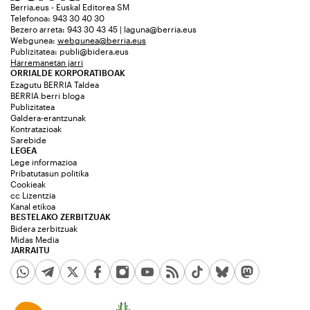
Berria.eus - Euskal Editorea SM
Telefonoa: 943 30 40 30
Bezero arreta: 943 30 43 45 | laguna@berria.eus
Webgunea:
webgunea@berria.eus
Publizitatea:
publi@bidera.eus
Harremanetan jarri
ORRIALDE KORPORATIBOAK
Ezagutu BERRIA Taldea
BERRIA berri bloga
Publizitatea
Galdera-erantzunak
Kontratazioak
Sarebide
LEGEA
Lege informazioa
Pribatutasun politika
Cookieak
cc Lizentzia
Kanal etikoa
BESTELAKO ZERBITZUAK
Bidera zerbitzuak
Midas Media
JARRAITU