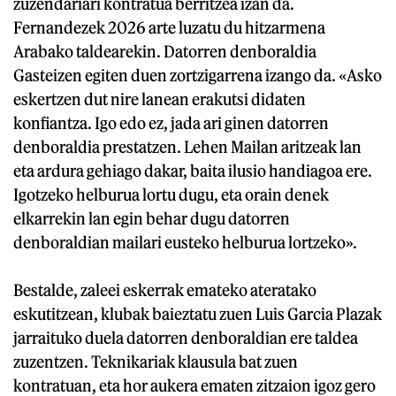
zuzendariari kontratua berritzea izan da.
Fernandezek 2026 arte luzatu du hitzarmena
Arabako taldearekin. Datorren denboraldia
Gasteizen egiten duen zortzigarrena izango da. «Asko
eskertzen dut nire lanean erakutsi didaten
konfiantza. Igo edo ez, jada ari ginen datorren
denboraldia prestatzen. Lehen Mailan aritzeak lan
eta ardura gehiago dakar, baita ilusio handiagoa ere.
Igotzeko helburua lortu dugu, eta orain denek
elkarrekin lan egin behar dugu datorren
denboraldian mailari eusteko helburua lortzeko».
Bestalde, zaleei eskerrak emateko ateratako
eskutitzean, klubak baieztatu zuen Luis Garcia Plazak
jarraituko duela datorren denboraldian ere taldea
zuzentzen. Teknikariak klausula bat zuen
kontratuan, eta hor aukera ematen zitzaion igoz gero