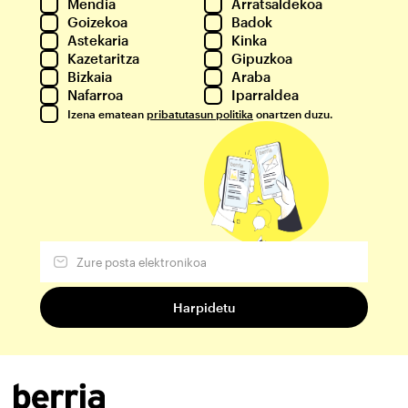
Mendia
Arratsaldekoa
Goizekoa
Badok
Astekaria
Kinka
Kazetaritza
Gipuzkoa
Bizkaia
Araba
Nafarroa
Iparraldea
Izena ematean
pribatutasun politika
onartzen duzu.