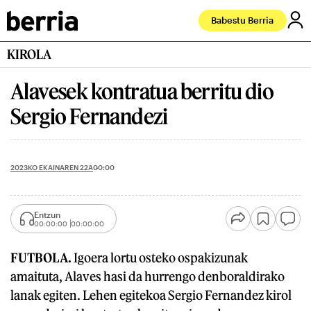
Babestu Berria
KIROLA
Alavesek kontratua berritu dio
Sergio Fernandezi
2023KO EKAINAREN 22A
00:00
Entzun
00:00:00
00:00:00
FUTBOLA.
Igoera lortu osteko ospakizunak
amaituta, Alaves hasi da hurrengo denboraldirako
lanak egiten. Lehen egitekoa Sergio Fernandez kirol