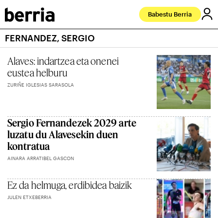
Babestu Berria
FERNANDEZ, SERGIO
Alaves: indartzea eta onenei
eustea helburu
ZURIÑE IGLESIAS SARASOLA
Sergio Fernandezek 2029 arte
luzatu du Alavesekin duen
kontratua
AINARA ARRATIBEL GASCON
Ez da helmuga, erdibidea baizik
JULEN ETXEBERRIA