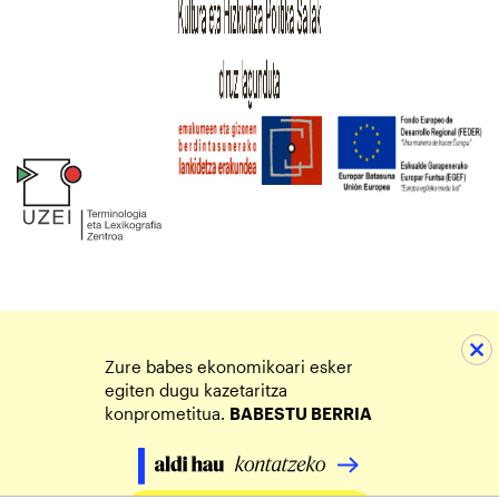
Zure babes ekonomikoari esker
egiten dugu kazetaritza
konprometitua.
BABESTU BERRIA