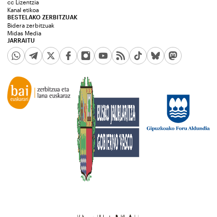
cc Lizentzia
Kanal etikoa
BESTELAKO ZERBITZUAK
Bidera zerbitzuak
Midas Media
JARRAITU