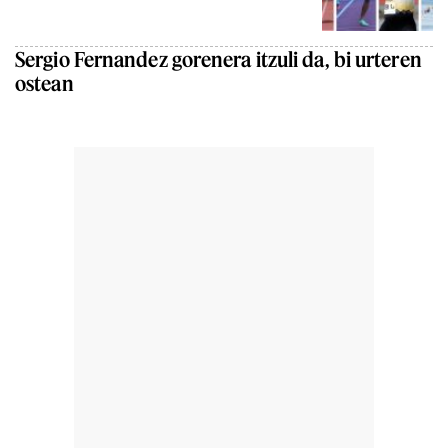
Sergio Fernandez gorenera itzuli da, bi urteren
ostean