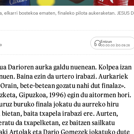
a, elkarri bostekoa ematen, finaleko pilota aukeraketan. JESUS 
Entzun
0
00:00:00
00:09:26
ua Darioren aurka galdu nuenean. Kolpea izan
nuen. Baina ezin da urtero irabazi. Aurkariek
Orain, bete-betean gozatu nahi dut finalaz».
keta, Gipuzkoa, 1996) egin du aitormen hori.
uruz buruko finala jokatu du aurreko hiru
 bietan, baita txapela irabazi ere. Aurten,
eratu da txapelketan, ez baitzen sailkatu
ñaki Artolak eta Dario Gomezek jokatuko dute