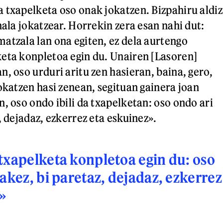
 txapelketa oso onak jokatzen. Bizpahiru aldiz
nala jokatzear. Horrekin zera esan nahi dut:
atzala lan ona egiten, ez dela aurtengo
eta konpletoa egin du. Unairen [Lasoren]
, oso urduri aritu zen hasieran, baina, gero,
okatzen hasi zenean, segituan gainera joan
, oso ondo ibili da txapelketan: oso ondo ari
, dejadaz, ezkerrez eta eskuinez».
txapelketa konpletoa egin du: oso
sakez, bi paretaz, dejadaz, ezkerrez
»