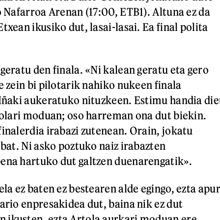
o Nafarroa Arenan (17:00, ETB1). Altuna ez da
txean ikusiko dut, lasai-lasai. Ea final polita
geratu den finala. «Ni kalean geratu eta gero
e zein bi pilotarik nahiko nukeen finala
 Iñaki aukeratuko nituzkeen. Estimu handia die
irolari moduan; oso harreman ona dut biekin.
finalerdia irabazi zutenean. Orain, jokatu
 bat. Ni asko poztuko naiz irabazten
ena hartuko dut galtzen duenarengatik».
ela ez baten ez bestearen alde egingo, ezta apu
ario enpresakidea dut, baina nik ez dut
 ikusten, ezta Artola aurkari moduan ere.