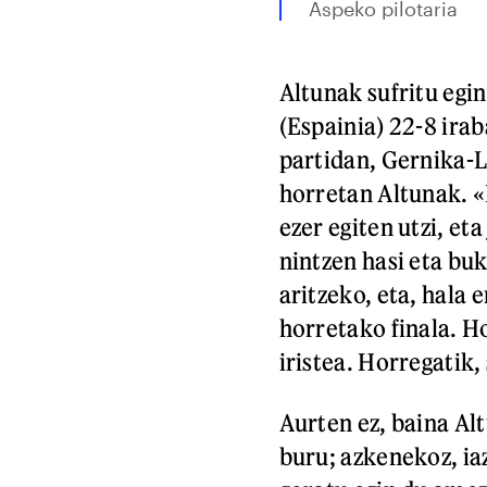
Aspeko pilotaria
Altunak sufritu egi
(Espainia) 22-8 irab
partidan, Gernika-L
horretan Altunak. «E
ezer egiten utzi, et
nintzen hasi eta bu
aritzeko, eta, hala 
horretako finala. Ho
iristea. Horregatik,
Aurten ez, baina Al
buru; azkenekoz, iaz