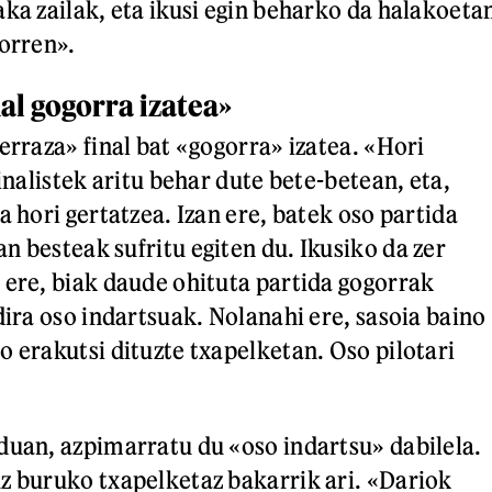
aka zailak, eta ikusi egin beharko da halakoeta
gorren».
nal gogorra izatea»
erraza» final bat «gogorra» izatea. «Hori
finalistek aritu behar dute bete-betean, eta,
a hori gertatzea. Izan ere, batek oso partida
n besteak sufritu egiten du. Ikusiko da zer
 ere, biak daude ohituta partida gogorrak
dira oso indartsuak. Nolanahi ere, sasoia baino
o erakutsi dituzte txapelketan. Oso pilotari
duan, azpimarratu du «oso indartsu» dabilela.
z buruko txapelketaz bakarrik ari. «Dariok