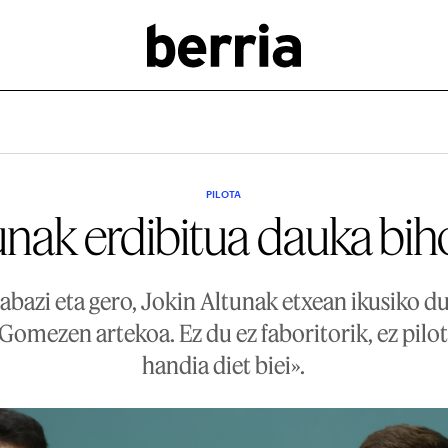
PILOTA
unak erdibitua dauka bih
abazi eta gero, Jokin Altunak etxean ikusiko du
Gomezen artekoa. Ez du ez faboritorik, ez pilo
handia diet biei».