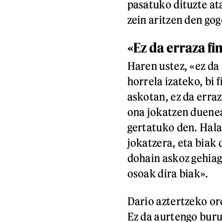
pasatuko dituzte at
zein aritzen den go
«Ez da erraza fi
Haren ustez, «ez da 
horrela izateko, bi 
askotan, ez da erraz
ona jokatzen duenea
gertatuko den. Hala
jokatzera, eta biak 
dohain askoz gehiag
osoak dira biak».
Dario aztertzeko or
Ez da aurtengo buru