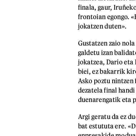
finala, gaur, Iruñek
frontoian egongo. «E
jokatzen duten».
Gustatzen zaio nola 
galdetu izan balidat
jokatzea, Dario eta
biei, ez bakarrik k
Asko poztu nintzen 
dezatela final handi
duenarengatik eta p
Argi geratu da ez du
bat estututa ere. «D
enpresakide moduan