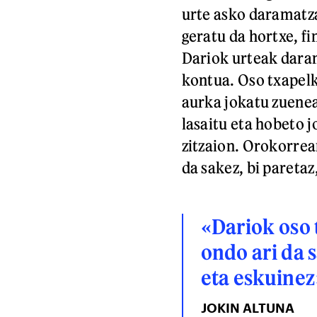
urte asko daramatza
geratu da hortxe, fi
Dariok urteak daram
kontua. Oso txapelk
aurka jokatu zuenean
lasaitu eta hobeto j
zitzaion. Orokorrean
da sakez, bi paretaz
«Dariok oso 
ondo ari da 
eta eskuinez
JOKIN ALTUNA