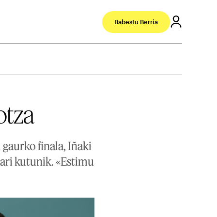
Babestu Berria
otza
 gaurko finala, Iñaki
tari kutunik. «Estimu