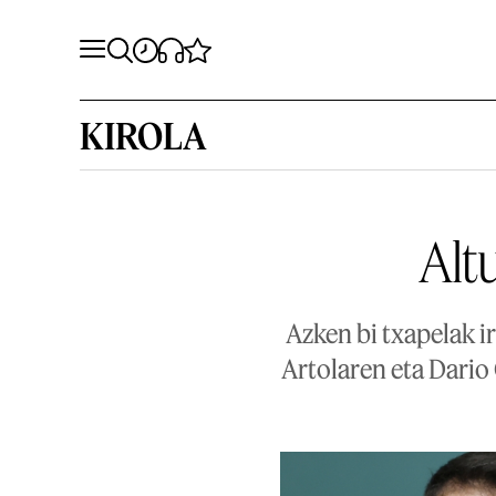
KIROLA
Alt
Azken bi txapelak ir
Artolaren eta Dario 