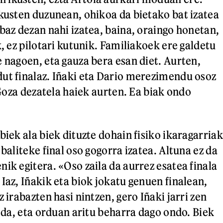
ikusten duzunean, ohikoa da bietako bat izatea
baz dezan nahi izatea, baina, oraingo honetan,
k, ez pilotari kutunik. Familiakoek ere galdetu
e nagoen, eta gauza bera esan diet. Aurten,
ut finalaz. Iñaki eta Dario merezimendu osoz
. Goza dezatela haiek aurten. Ea biak ondo
biek ala biek dituzte dohain fisiko ikaragarriak
 baliteke final oso gogorra izatea. Altuna ez da
ik egitera. «Oso zaila da aurrez esatea finala
Iaz, Iñakik eta biok jokatu genuen finalean,
z irabazten hasi nintzen, gero Iñaki jarri zen
t da, eta orduan aritu beharra dago ondo. Biek