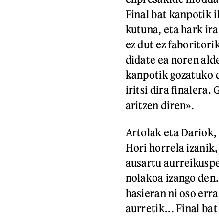
Final bat kanpotik 
kutuna, eta hark ira
ez dut ez faboritori
didate ea noren ald
kanpotik gozatuko d
iritsi dira finalera
aritzen diren».
Artolak eta Dariok, 
Hori horrela izanik,
ausartu aurreikuspen
nolakoa izango den. 
hasieran ni oso erra
aurretik... Final ba