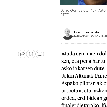
Dario Gomez eta Iñaki Artol
/ EFE
Julen Etxeberria
2026KO MAIATZAREN 31
05:0
«Jada egin nuen dol
zen, eta pena hartu 
asko jokatzen dute. 
Jokin Altunak (Amez
Aspeko pilotariak b
urteetan, eta, azken
ordea, erdibidean g
finalerdietarako. I