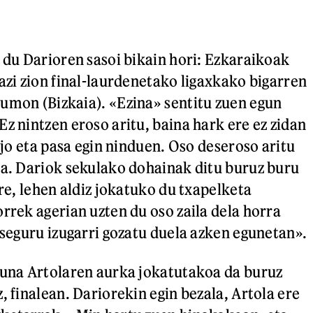
n du Darioren sasoi bikain hori: Ezkaraikoak
azi zion final-laurdenetako ligaxkako bigarren
umon (Bizkaia). «Ezina» sentitu zuen egun
z nintzen eroso aritu, baina hark ere ez zidan
a jo eta pasa egin ninduen. Oso deseroso aritu
ka. Dariok sekulako dohainak ditu buruz buru
ere, lehen aldiz jokatuko du txapelketa
rrek agerian uzten du oso zaila dela horra
 seguru izugarri gozatu duela azken egunetan».
tuna Artolaren aurka jokatutakoa da buruz
, finalean. Dariorekin egin bezala, Artola ere