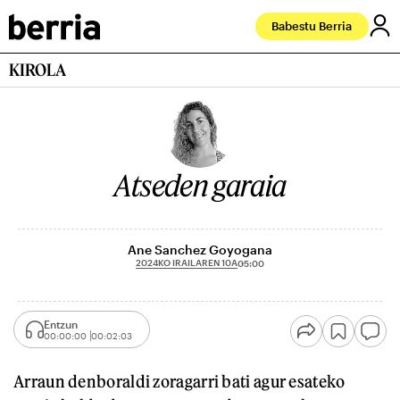
Babestu Berria
KIROLA
Atseden garaia
Ane Sanchez Goyogana
2024KO IRAILAREN 10A
05:00
Entzun
00:00:00
00:02:03
Arraun denboraldi zoragarri bati agur esateko