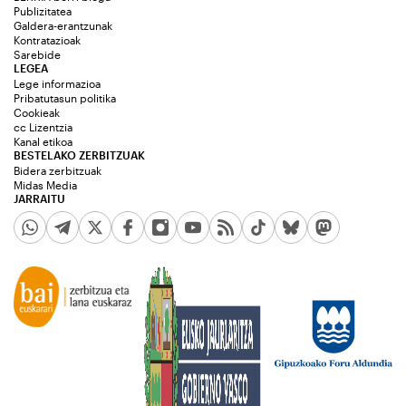
Publizitatea
Galdera-erantzunak
Kontratazioak
Sarebide
LEGEA
Lege informazioa
Pribatutasun politika
Cookieak
cc Lizentzia
Kanal etikoa
BESTELAKO ZERBITZUAK
Bidera zerbitzuak
Midas Media
JARRAITU