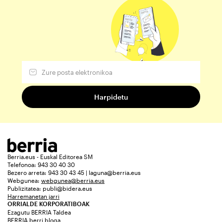
Berria.eus - Euskal Editorea SM
Telefonoa: 943 30 40 30
Bezero arreta: 943 30 43 45 | laguna@berria.eus
Webgunea:
webgunea@berria.eus
Publizitatea:
publi@bidera.eus
Harremanetan jarri
ORRIALDE KORPORATIBOAK
Ezagutu BERRIA Taldea
BERRIA berri bloga