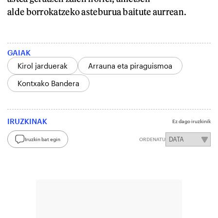
alde borrokatzeko asteburua baitute aurrean.
GAIAK
Kirol jarduerak
Arrauna eta piraguismoa
Kontxako Bandera
IRUZKINAK
Ez dago iruzkinik
Iruzkin bat egin
ORDENATU