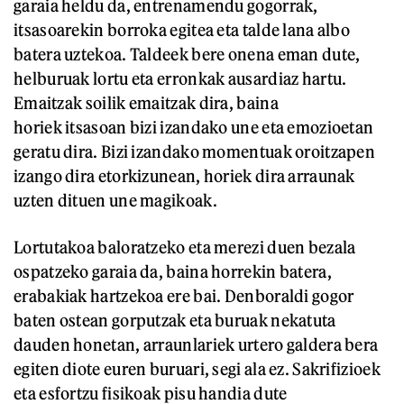
garaia heldu da, entrenamendu gogorrak,
itsasoarekin borroka egitea eta talde lana albo
batera uztekoa. Taldeek bere onena eman dute,
helburuak lortu eta erronkak ausardiaz hartu.
Emaitzak soilik emaitzak dira, baina
horiek itsasoan bizi izandako une eta emozioetan
geratu dira. Bizi izandako momentuak oroitzapen
izango dira etorkizunean, horiek dira arraunak
uzten dituen une magikoak.
Lortutakoa baloratzeko eta merezi duen bezala
ospatzeko garaia da, baina horrekin batera,
erabakiak hartzekoa ere bai. Denboraldi gogor
baten ostean gorputzak eta buruak nekatuta
dauden honetan, arraunlariek urtero galdera bera
egiten diote euren buruari, segi ala ez. Sakrifizioek
eta esfortzu fisikoak pisu handia dute