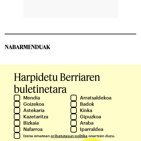
NABARMENDUAK
Harpidetu Berriaren
buletinetara
Mendia
Arratsaldekoa
Goizekoa
Badok
Astekaria
Kinka
Kazetaritza
Gipuzkoa
Bizkaia
Araba
Nafarroa
Iparraldea
Izena ematean
pribatutasun politika
onartzen duzu.