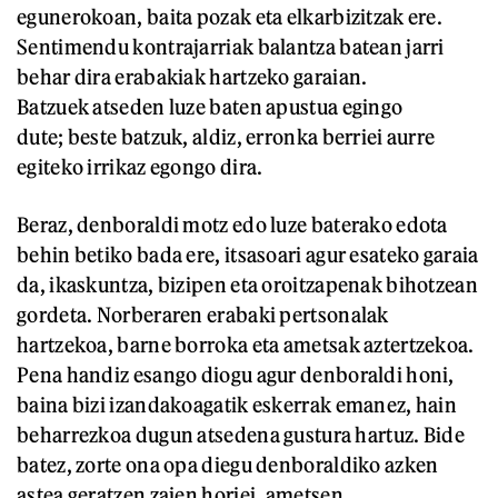
egunerokoan, baita pozak eta elkarbizitzak ere.
Sentimendu kontrajarriak balantza batean jarri
behar dira erabakiak hartzeko garaian.
Batzuek atseden luze baten apustua egingo
dute; beste batzuk, aldiz, erronka berriei aurre
egiteko irrikaz egongo dira.
Beraz, denboraldi motz edo luze baterako edota
behin betiko bada ere, itsasoari agur esateko garaia
da, ikaskuntza, bizipen eta oroitzapenak bihotzean
gordeta. Norberaren erabaki pertsonalak
hartzekoa, barne borroka eta ametsak aztertzekoa.
Pena handiz esango diogu agur denboraldi honi,
baina bizi izandakoagatik eskerrak emanez, hain
beharrezkoa dugun atsedena gustura hartuz. Bide
batez, zorte ona opa diegu denboraldiko azken
astea geratzen zaien horiei, ametsen