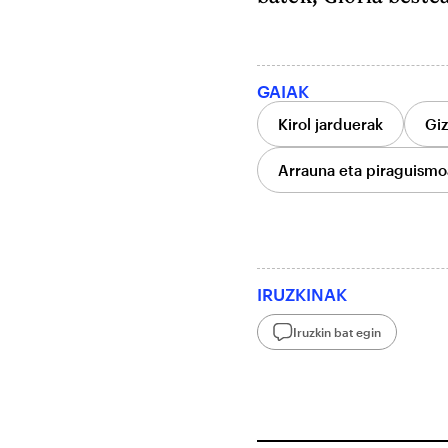
GAIAK
Kirol jarduerak
Giz
Arrauna eta piraguismo
IRUZKINAK
Iruzkin bat egin