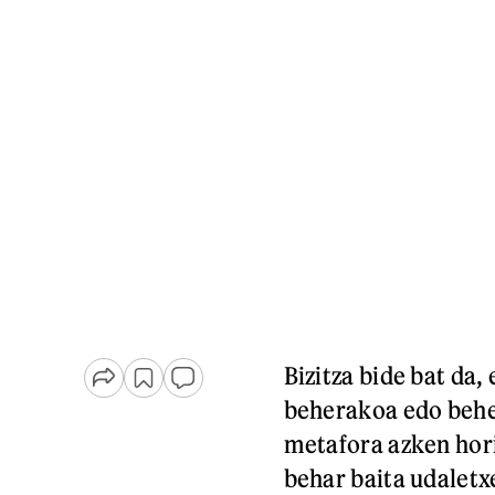
Bizitza bide bat da,
beherakoa edo behe
metafora azken hori.
behar baita udaletx