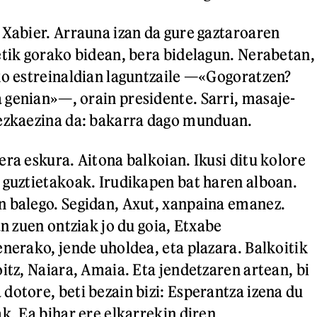
 Xabier. Arrauna izan da gure gaztaroaren
etik gorako bidean, bera bidelagun. Nerabetan,
ko estreinaldian laguntzaile —«Gogoratzen?
genian»—, orain presidente. Sarri, masaje-
dezkaezina da: bakarra dago munduan.
era eskura. Aitona balkoian. Ikusi ditu kolore
 guztietakoak. Irudikapen bat haren alboan.
n balego. Segidan, Axut, xanpaina emanez.
an zuen ontziak jo du goia, Etxabe
enerako, jende uholdea, eta plazara. Balkoitik
itz, Naiara, Amaia. Eta jendetzaren artean, bi
dotore, beti bezain bizi: Esperantza izena du
k. Ea bihar ere elkarrekin diren.