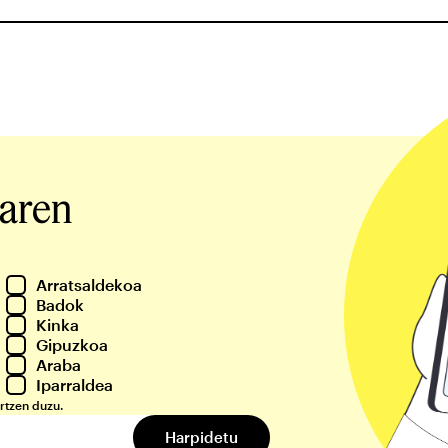
iaren
Arratsaldekoa
Badok
Kinka
Gipuzkoa
Araba
Iparraldea
rtzen duzu.