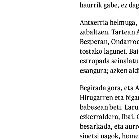
haurrik gabe, ez da
Antxerria helmuga, 
zabaltzen. Tartean 
Bezperan, Ondarroan
tostako lagunei. Ba
estropada seinalatu
esangura; azken ald
Begirada gora, eta A
Hirugarren eta biga
babesean beti. Laru
ezkerraldera, Ibai.
besarkada, eta aurr
sinetsi nagok, heme