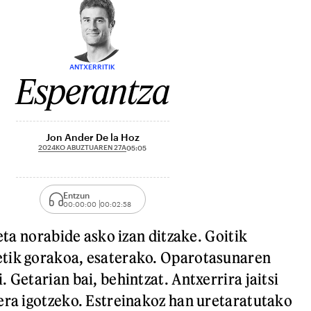
ANTXERRITIK
Esperantza
Jon Ander De la Hoz
2024KO ABUZTUAREN 27A
05:05
Entzun
00:00:00
00:02:58
 eta norabide asko izan ditzake. Goitik
tik gorakoa, esaterako. Oparotasunaren
 Getarian bai, behintzat. Antxerrira jaitsi
era igotzeko. Estreinakoz han uretaratutako