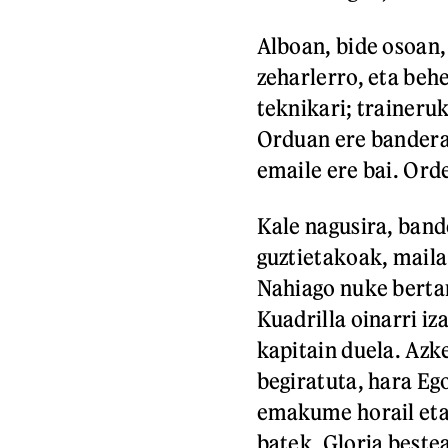
Alboan, bide osoan,
zeharlerro, eta beh
teknikari; traineru
Orduan ere bandera 
emaile ere bai. Or
Kale nagusira, band
guztietakoak, maila
Nahiago nuke berta
Kuadrilla oinarri iz
kapitain duela. Azk
begiratuta, hara Ego
emakume horail eta 
batek, Gloria bestea