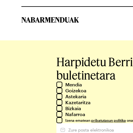
NABARMENDUAK
Harpidetu Berr
buletinetara
Mendia
Goizekoa
Astekaria
Kazetaritza
Bizkaia
Nafarroa
Izena ematean
pribatutasun politika
ona