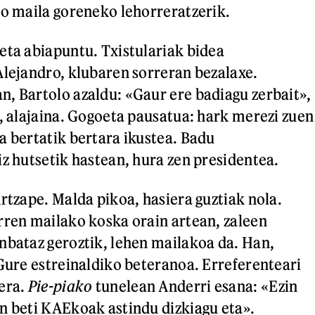
go maila goreneko lehorreratzerik.
eta abiapuntu. Txistulariak bidea
Alejandro, klubaren sorreran bezalaxe.
, Bartolo azaldu: «Gaur ere badiagu zerbait»,
i, alajaina. Gogoeta pausatua: hark merezi zuen
a bertatik bertara ikustea. Badu
iz hutsetik hastean, hura zen presidentea.
rtzape. Malda pikoa, hasiera guztiak nola.
rren mailako koska orain artean, zaleen
nbataz geroztik, lehen mailakoa da. Han,
 Gure estreinaldiko beteranoa. Erreferenteari
era.
Pie-piako
tunelean Anderri esana: «Ezin
n beti KAEkoak astindu dizkiagu eta».