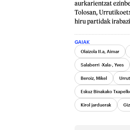
aurkarientzat ezinbe
Tolosan, Urrutikoetx
hiru partidak irabaz
GAIAK
Olaizola II.a, Aimar
Salaberri -Xala-, Yves
Beroiz, Mikel
Urrut
Eskuz Binakako Txapelk
Kirol jarduerak
Gi