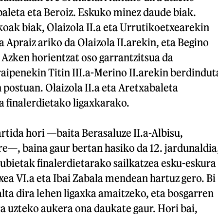
aleta eta Beroiz. Eskuko minez daude biak.
koak biak, Olaizola II.a eta Urrutikoetxearekin
 Apraiz ariko da Olaizola II.arekin, eta Begino
 Azken horientzat oso garrantzitsua da
raipenekin Titin III.a-Merino II.arekin berdindut
postuan. Olaizola II.a eta Aretxabaleta
a finalerdietako ligaxkarako.
rtida hori —baita Berasaluze II.a-Albisu,
e—, baina gaur bertan hasiko da 12. jardunaldia
ubietak finalerdietarako sailkatzea esku-eskura
ea VI.a eta Ibai Zabala mendean hartuz gero. Bi
alta dira lehen ligaxka amaitzeko, eta bosgarren
a uzteko aukera ona daukate gaur. Hori bai,