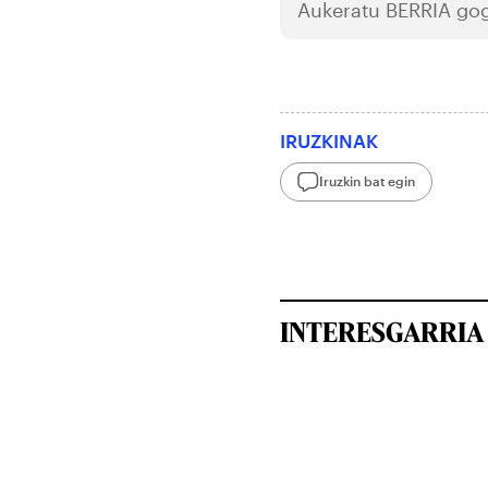
Aukeratu
BERRIA
gog
IRUZKINAK
Iruzkin bat egin
INTERESGARRIA 