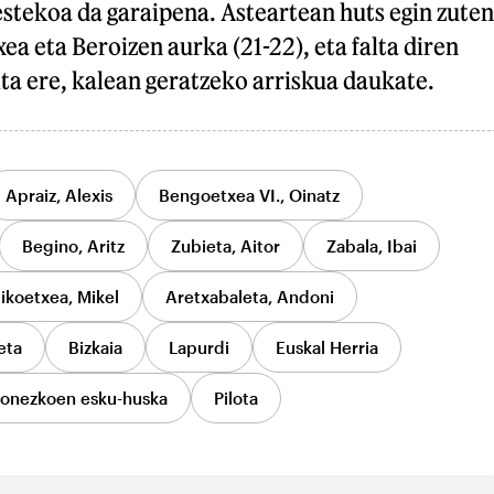
stekoa da garaipena. Asteartean huts egin zuten
ea eta Beroizen aurka (21-22), eta falta diren
ita ere, kalean geratzeko arriskua daukate.
Apraiz, Alexis
Bengoetxea VI., Oinatz
Begino, Aritz
Zubieta, Aitor
Zabala, Ibai
ikoetxea, Mikel
Aretxabaleta, Andoni
eta
Bizkaia
Lapurdi
Euskal Herria
zonezkoen esku-huska
Pilota