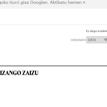
oko iturri gisa Googlen.
Aktibatu hemen
Ez dago iruzkin
ORDENATU
IZANGO ZAIZU