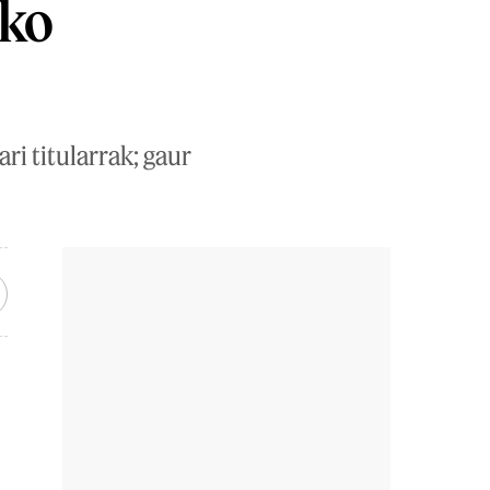
uko
ri titularrak; gaur