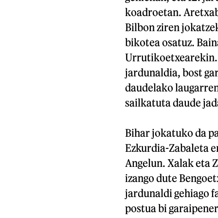
koadroetan. Aretxab
Bilbon ziren jokatze
bikotea osatuz. Baina
Urrutikoetxearekin.
jardunaldia, bost ga
daudelako laugarren 
sailkatuta daude jad
Bihar jokatuko da pa
Ezkurdia-Zabaleta er
Angelun. Xalak eta Z
izango dute Bengoetx
jardunaldi gehiago f
postua bi garaipener