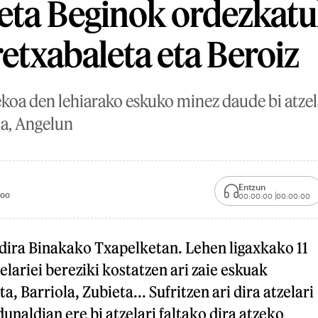
eta Beginok ordezkat
retxabaleta eta Beroiz
koa den lehiarako eskuko minez daude bi atzela
ia, Angelun
Entzun
:00
00:00:00
00:00:00
 dira Binakako Txapelketan. Lehen ligaxkako 11
elariei bereziki kostatzen ari zaie eskuak
a, Barriola, Zubieta... Sufritzen ari dira atzelari
dunaldian ere bi atzelari faltako dira atzeko