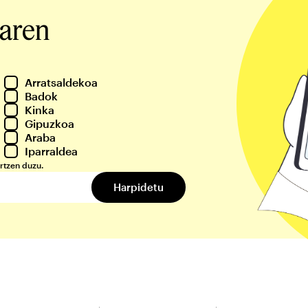
iaren
Arratsaldekoa
Badok
Kinka
Gipuzkoa
Araba
Iparraldea
rtzen duzu.