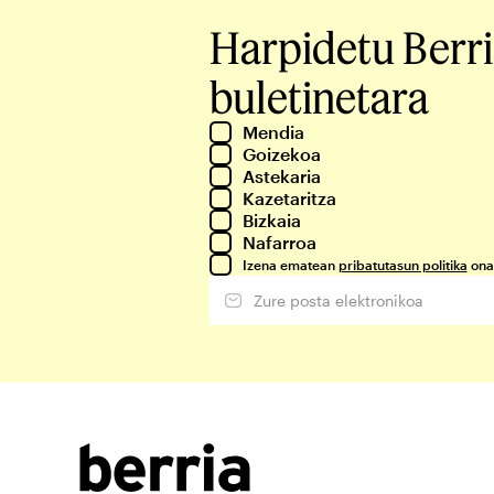
Harpidetu Berr
buletinetara
Mendia
Goizekoa
Astekaria
Kazetaritza
Bizkaia
Nafarroa
Izena ematean
pribatutasun politika
ona