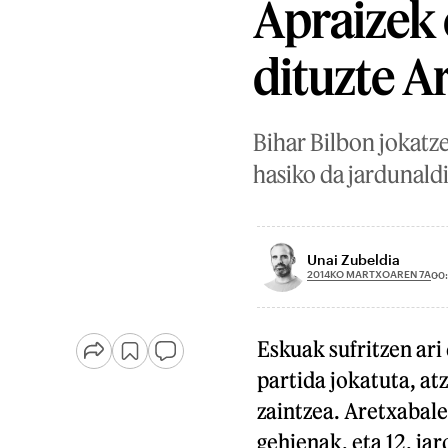
Apraizek 
dituzte A
Bihar Bilbon jokatze
hasiko da jardunald
Unai Zubeldia
2014KO MARTXOAREN 7A
00
Eskuak sufritzen ari
partida jokatuta, atz
zaintzea. Aretxabalet
gehienak, eta 12. jar