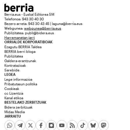
Berria.eus - Euskal Editorea SM
Telefonoa: 943 30 40 30
Bezero arreta: 943 30 43 45 | laguna@berria.eus
Webgunea:
webgunea@berria.eus
Publizitatea:
publi@bidera.eus
Harremanetan jarri
ORRIALDE KORPORATIBOAK
Ezagutu BERRIA Taldea
BERRIA berri bloga
Publizitatea
Galdera-erantzunak
Kontratazioak
Sarebide
LEGEA
Lege informazioa
Pribatutasun politika
Cookieak
cc Lizentzia
Kanal etikoa
BESTELAKO ZERBITZUAK
Bidera zerbitzuak
Midas Media
JARRAITU