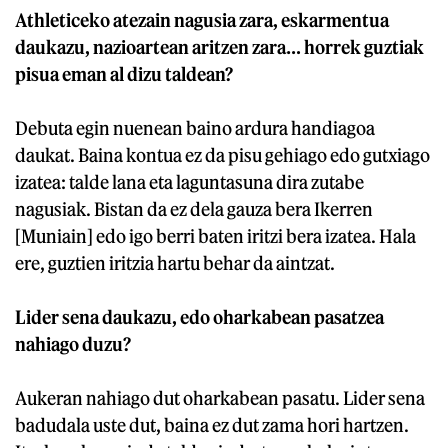
Athleticeko atezain nagusia zara, eskarmentua
daukazu, nazioartean aritzen zara… horrek guztiak
pisua eman al dizu taldean?
Debuta egin nuenean baino ardura handiagoa
daukat. Baina kontua ez da pisu gehiago edo gutxiago
izatea: talde lana eta laguntasuna dira zutabe
nagusiak. Bistan da ez dela gauza bera Ikerren
[Muniain] edo igo berri baten iritzi bera izatea. Hala
ere, guztien iritzia hartu behar da aintzat.
Lider sena daukazu, edo oharkabean pasatzea
nahiago duzu?
Aukeran nahiago dut oharkabean pasatu. Lider sena
badudala uste dut, baina ez dut zama hori hartzen.