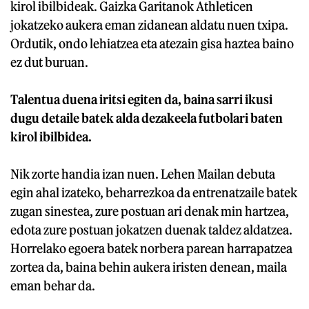
kirol ibilbideak. Gaizka Garitanok Athleticen
jokatzeko aukera eman zidanean aldatu nuen txipa.
Ordutik, ondo lehiatzea eta atezain gisa haztea baino
ez dut buruan.
Talentua duena iritsi egiten da, baina sarri ikusi
dugu detaile batek alda dezakeela futbolari baten
kirol ibilbidea.
Nik zorte handia izan nuen. Lehen Mailan debuta
egin ahal izateko, beharrezkoa da entrenatzaile batek
zugan sinestea, zure postuan ari denak min hartzea,
edota zure postuan jokatzen duenak taldez aldatzea.
Horrelako egoera batek norbera parean harrapatzea
zortea da, baina behin aukera iristen denean, maila
eman behar da.