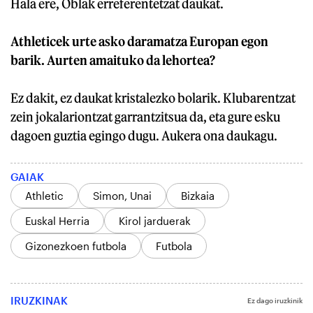
Hala ere, Oblak erreferentetzat daukat.
Athleticek urte asko daramatza Europan egon
barik. Aurten amaituko da lehortea?
Ez dakit, ez daukat kristalezko bolarik. Klubarentzat
zein jokalariontzat garrantzitsua da, eta gure esku
dagoen guztia egingo dugu. Aukera ona daukagu.
GAIAK
Athletic
Simon, Unai
Bizkaia
Euskal Herria
Kirol jarduerak
Gizonezkoen futbola
Futbola
IRUZKINAK
Ez dago iruzkinik