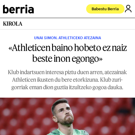
Babestu Berria
KIROLA
UNAI SIMON. ATHLETICEKO ATEZAINA
«Athleticen baino hobeto ez naiz
beste inon egongo»
Klub indartsuen interesa piztu duen arren, atezainak
Athleticen ikusten du bere etorkizuna. Klub zuri-
gorriak eman dion guztia itzultzeko gogoa dauka.