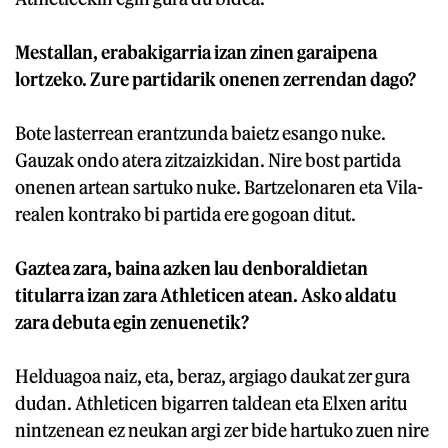
Mestallan, erabakigarria izan zinen garaipena
lortzeko. Zure partidarik onenen zerrendan dago?
Bote lasterrean erantzunda baietz esango nuke.
Gauzak ondo atera zitzaizkidan. Nire bost partida
onenen artean sartuko nuke. Bartzelonaren eta Vila-
realen kontrako bi partida ere gogoan ditut.
Gaztea zara, baina azken lau denboraldietan
titularra izan zara Athleticen atean. Asko aldatu
zara debuta egin zenuenetik?
Helduagoa naiz, eta, beraz, argiago daukat zer gura
dudan. Athleticen bigarren taldean eta Elxen aritu
nintzenean ez neukan argi zer bide hartuko zuen nire