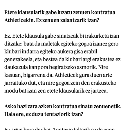
Etete klausularik gabe luzatu zenuen kontratua
Athleticekin. Ez zenuen zalantzarik izan?
Ez. Etete klausula gabe sinatzeak bi irakurketa izan
ditzake: bata da maletak egiteko gogoa izanez gero
klubari indarra egiteko aukera gisa erabil
genezakeela, eta bestea da klubari argi erakustea ez
daukazula kanpora begiratzeko asmorik. Nire
kasuan, bigarrena da. Athleticek gura duen arte
jarraituko dut, eta nire gogoa zein den erakusteko
modu bat izan zen etete klausularik ez jartzea.
Asko hazi zara azken kontratua sinatu zenuenetik.
Hala ere, ez duzu tentaziorik izan?
Ez, iritzi bera daukat. Tentazio faltarik ez da egon.