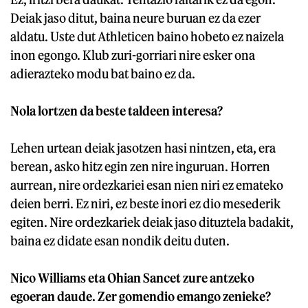
Deiak jaso ditut, baina neure buruan ez da ezer
aldatu. Uste dut Athleticen baino hobeto ez naizela
inon egongo. Klub zuri-gorriari nire esker ona
adierazteko modu bat baino ez da.
Nola lortzen da beste taldeen interesa?
Lehen urtean deiak jasotzen hasi nintzen, eta, era
berean, asko hitz egin zen nire inguruan. Horren
aurrean, nire ordezkariei esan nien niri ez emateko
deien berri. Ez niri, ez beste inori ez dio mesederik
egiten. Nire ordezkariek deiak jaso dituztela badakit,
baina ez didate esan nondik deitu duten.
Nico Williams eta Ohian Sancet zure antzeko
egoeran daude. Zer gomendio emango zenieke?