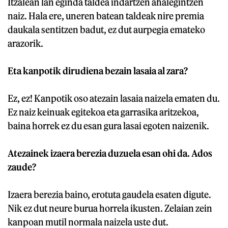
Itzalean lan eginda taldea indartzen ahalegintzen
naiz. Hala ere, uneren batean taldeak nire premia
daukala sentitzen badut, ez dut aurpegia emateko
arazorik.
Eta kanpotik dirudiena bezain lasaia al zara?
Ez, ez! Kanpotik oso atezain lasaia naizela ematen du.
Ez naiz keinuak egitekoa eta garrasika aritzekoa,
baina horrek ez du esan gura lasai egoten naizenik.
Atezainek izaera berezia duzuela esan ohi da. Ados
zaude?
Izaera berezia baino, erotuta gaudela esaten digute.
Nik ez dut neure burua horrela ikusten. Zelaian zein
kanpoan mutil normala naizela uste dut.