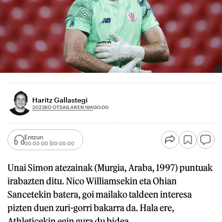
Haritz Gallastegi
2023KO OTSAILAREN 19A
00:00
Entzun
00:00:00
00:00:00
Unai Simon atezainak (Murgia, Araba, 1997) puntuak
irabazten ditu. Nico Williamsekin eta Ohian
Sancetekin batera, goi mailako taldeen interesa
pizten duen zuri-gorri bakarra da. Hala ere,
Athleticekin egin gura du bidea.