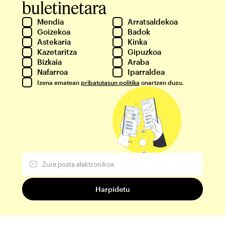
buletinetara
Mendia
Arratsaldekoa
Goizekoa
Badok
Astekaria
Kinka
Kazetaritza
Gipuzkoa
Bizkaia
Araba
Nafarroa
Iparraldea
Izena ematean
pribatutasun politika
onartzen duzu.