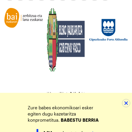
Zure babes ekonomikoari esker
egiten dugu kazetaritza
konprometitua.
BABESTU
BERRIA