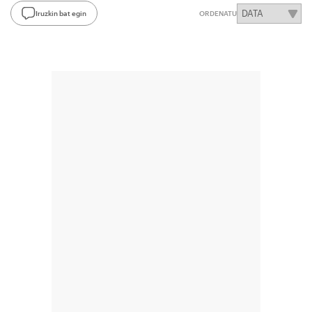
Iruzkin bat egin
ORDENATU